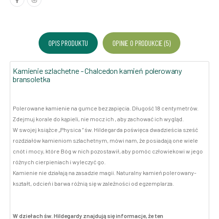
OPIS PRODUKTU
OPINIE O PRODUKCIE (5)
Kamienie szlachetne - Chalcedon kamień polerowany
bransoletka
Polerowane kamienie na gumce bez zapięcia. Długość 18 centymetrów.
Zdejmuj korale do kąpieli, nie mocz ich , aby zachować ich wygląd.
W swojej książce „Physica ” św. Hildegarda poświęca dwadzieścia sześć
rozdziałów kamieniom szlachetnym, mówi nam, że posiadają one wiele
cnót i mocy, które Bóg w nich pozostawił, aby pomóc człowiekowi w jego
różnych cierpieniach i wyleczyć go.
Kamienie nie działają na zasadzie magii. Naturalny kamień polerowany-
kształt, odcień i barwa różnią się w zależności od egzemplarza.
W dziełach św. Hildegardy znajdują się informacje, że ten