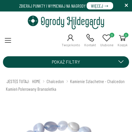
ZBIERAJ PUNKTY I WYMIENIAJ NA NAGRODY
WIĘCEJ
0
0
Menu
Twoje konto
Kontakt
Ulubione
Koszyk
POKAŻ FILTRY
JESTEŚ TUTAJ:
HOME
Chalcedon
Kamienie Szlachetne - Chalcedon
Kamień Polerowany Bransoletka