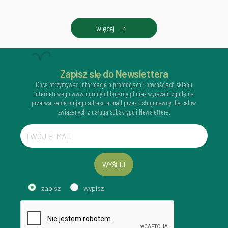
więcej
Zapisz się do Newslettera
Chcę otrzymywać informacje o promocjach i nowościach sklepu
internetowego www.ogrodyhildegardy.pl oraz wyrażam zgodę na
przetwarzanie mojego adresu e-mail przez Usługodawcę dla celów
związanych z usługą subskrypcji Newslettera.
WYŚLIJ
zapisz
wypisz