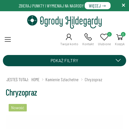
ZBIERAJ PUNKTY I WYMIENIAJ NA NAGRODY
WIĘCEJ
0
0
Menu
Twoje konto
Kontakt
Ulubione
Koszyk
POKAŻ FILTRY
JESTEŚ TUTAJ:
HOME
Kamienie Szlachetne
Chryzopraz
Chryzopraz
Nowość