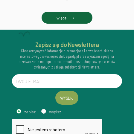
więcej
Zapisz się do Newslettera
Chcę otrzymywać informacje o promocjach i nowościach sklepu
internetowego www.ogrodyhildegardy.pl oraz wyrażam zgodę na
przetwarzanie mojego adresu e-mail przez Usługodawcę dla celów
związanych z usługą subskrypcji Newslettera.
WYŚLIJ
zapisz
wypisz