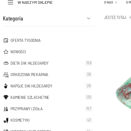
W NASZYM SKLEPIE
O NAS
O 
Kategoria
JESTEŚ TUTAJ:
OFERTA TYGODNIA
NOWOŚCI
159
DIETA ŚW. HILDEGARDY
38
ORKISZOWA PIEKARNIA
26
NAPOJE ŚW. HILDEGARDY
135
KAMIENIE SZLACHETNE
157
PRZYPRAWY I ZIOŁA
42
KOSMETYKI