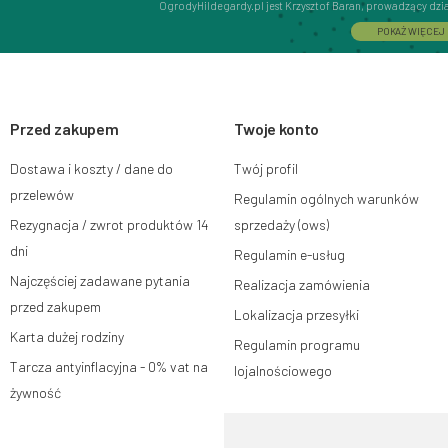
OgrodyHildegardy.pl jest Krzysztof Baran, prowadzący dz
Interactive Krzysztof Baran wpisaną do Centralnej Ewidencj
POKAŻ WIĘCEJ
adres głównego miejsca wykonywania działalności w Siedlc
08-110, posiadający numer NIP: 821-152-01-37, REGON: 711
Dane będą przetwarzane w celu wysyłki newslettera i przec
subskrypcji.
Przed zakupem
Przysługuje Ci prawo do żądania dostępu do swoich danych
Twoje konto
ograniczenia przetwarzania, wniesienia sprzeciwu wobec 
wniesienia skargi do organu nadzorczego oraz cofnięci
Dostawa i koszty / dane do
Twój profil
na zgodność z prawem przetwarzania, którego dokonano n
W tym celu możesz kontaktować się z działem obsługi klie
przelewów
Regulamin ogólnych warunków
lub pisemnie na adres siedziby.
Rezygnacja / zwrot produktów 14
sprzedaży (ows)
Więcej informacji:
www.mouton.pl/ODO
dni
Regulamin e-usług
Najczęściej zadawane pytania
Realizacja zamówienia
przed zakupem
Lokalizacja przesyłki
Karta dużej rodziny
Regulamin programu
Tarcza antyinflacyjna - 0% vat na
lojalnościowego
żywność