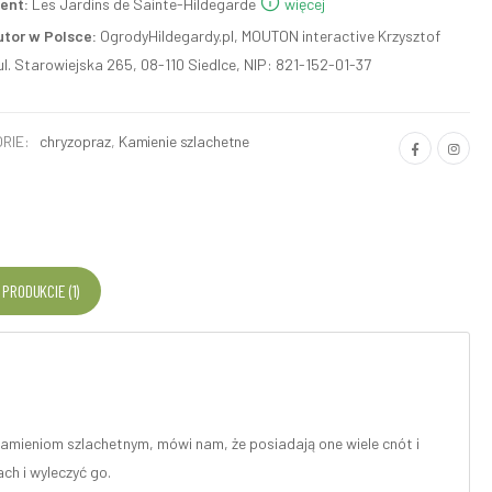
ent:
Les Jardins de Sainte-Hildegarde
więcej
utor w Polsce:
OgrodyHildegardy.pl, MOUTON interactive Krzysztof
ul. Starowiejska 265, 08-110 Siedlce, NIP: 821-152-01-37
RIE:
chryzopraz
,
Kamienie szlachetne
 PRODUKCIE (1)
kamieniom szlachetnym, mówi nam, że posiadają one wiele cnót i
ch i wyleczyć go.