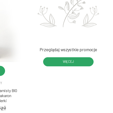
Przeglądaj wszystkie promocje
WIĘCEJ
DY
rnisty BIO
Makaron
erki
0zł