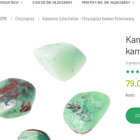
PRODUKTACH
O DIECIE ŚW. HILDEGARDY
PRZEPISY WG. ŚW. HILDEGARDY
HOME
Chryzopraz
Kamienie Szlachetne - Chryzopraz Kamień Polerowany
Kam
kam
Symbol
79.
Ilość: