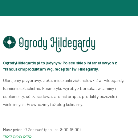
OgrodyHildegardy.pl to jedyny w Polsce sklep internetowych z
francuskimi produktami wg. receptur św. Hildegardy.
Oferujemy przyprawy, zioła, mieszanki ziół, nalewki św. Hildegardy,
kamienie szlachetne, kosmetyki, wyroby z borsuka, witaminy i
suplementy, sól zasadowa, aromaterapia, produkty pszczele i
wiele innych. Prowadzimy też blog kulinarny.
Masz pytania? Zadzwoń (pon.-pt. 8:00-16:00)
787 929 878