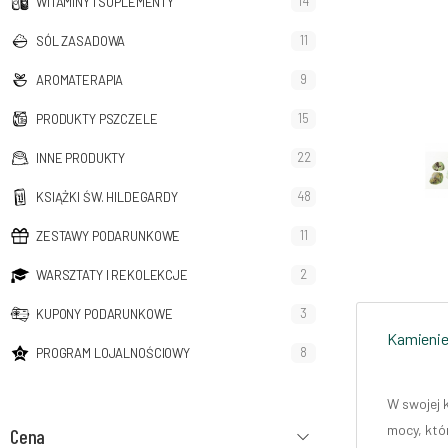
14
WITAMINY I SUPLEMENTY
11
SÓL ZASADOWA
9
AROMATERAPIA
15
PRODUKTY PSZCZELE
22
INNE PRODUKTY
48
KSIĄŻKI ŚW. HILDEGARDY
11
ZESTAWY PODARUNKOWE
2
WARSZTATY I REKOLEKCJE
3
KUPONY PODARUNKOWE
Kamienie
8
PROGRAM LOJALNOŚCIOWY
W swojej 
mocy, któ
Cena