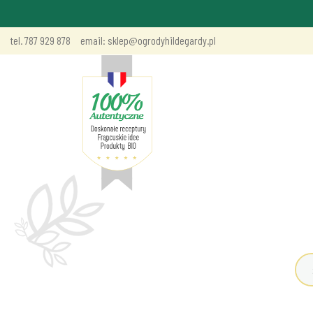
tel. 787 929 878
email: sklep@ogrodyhildegardy.pl