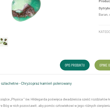
Produc
Dytryb
Baran, 
KATEGO
OPIS PRODUKTU
OPINIE O
 szlachetne - Chryzopraz kamień polerowany
książce „Physica ” św. Hildegarda poświęca dwadzieścia sześć rozdziałów 
re Bóg w nich pozostawił, aby pomóc człowiekowi w jego różnych cierpienia