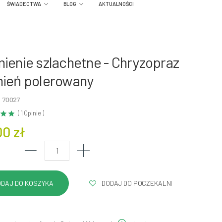
ŚWIADECTWA
BLOG
AKTUALNOŚCI
ienie szlachetne - Chryzopraz
ień polerowany
: 70027
( 1 Opinie )
00 zł
DODAJ DO POCZEKALNI