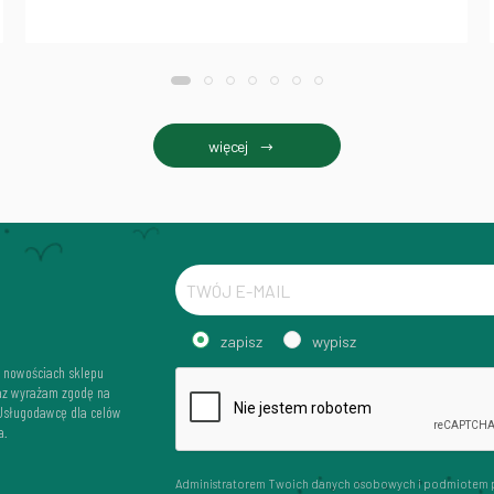
więcej
zapisz
wypisz
i nowościach sklepu
az wyrażam zgodę na
 Usługodawcę dla celów
a.
Administratorem Twoich danych osobowych i podmiotem 