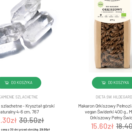
DO KOSZYKA
DO KOSZYKA
KAMIENIE SZLACHETNE
DIETA ŚW. HILDEGAR
szlachetne - Kryształ górski
Makaron Orkiszowy Pełnozia
aturalny 4-6 cm, 767
vegan Świderki 400 g., 
Orkiszowy Pełny Świd
.30zł
30.50zł
15.60zł
18.4
 cena z 30 dni przed obniżką:
29.00zł