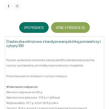
OPIS PRODUKTU
OPINIE O PRODUKCIE (0)
Ciasteczka orkiszowe z kandyzowaną skórką pomarańczy i
cytryny BIO
Pyszne, wykwintne orkiszowe ciasteczka BIO z kandyzowaną skórką
cytryny i pomarańczy, ze słodką nutą cynamonu i migdałów.
Przechowywać w chłodnym i suchym miejscu.
Właściwości odżywcze:
Wartości odżywcze na 100 g:
Wartości energetyczne: 1713 kJ / 408 kcal
Węglowodany: 51,7 g, w tym 19,8 g cukru
Tłuszcz: 18,8 g, w tym 5,1 g nasyconych kwasów tłuszczowych