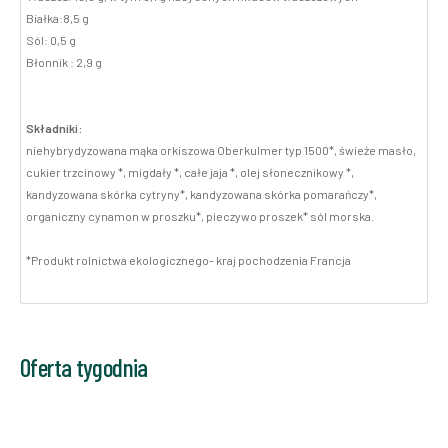
Białka:8,5 g
Sól: 0,5 g
Błonnik : 2,9 g
Składniki:
niehybrydyzowana mąka orkiszowa Oberkulmer typ 1500*, świeże masło,
cukier trzcinowy *, migdały *, całe jaja *, olej słonecznikowy *,
kandyzowana skórka cytryny*, kandyzowana skórka pomarańczy*,
organiczny cynamon w proszku*, pieczywo proszek* sól morska.
*Produkt rolnictwa ekologicznego- kraj pochodzenia Francja
Oferta tygodnia