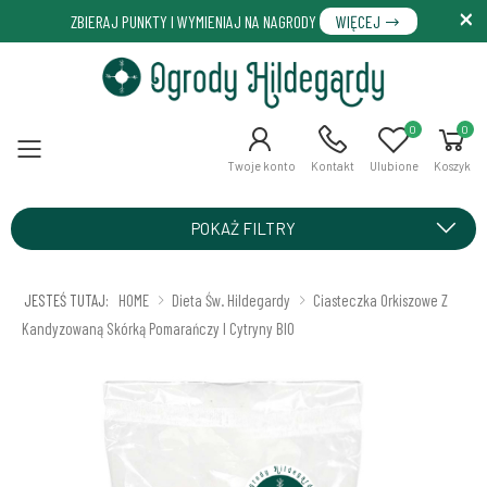
ZBIERAJ PUNKTY I WYMIENIAJ NA NAGRODY
WIĘCEJ
0
0
Menu
Twoje konto
Kontakt
Ulubione
Koszyk
POKAŻ FILTRY
JESTEŚ TUTAJ:
HOME
Dieta Św. Hildegardy
Ciasteczka Orkiszowe Z
Kandyzowaną Skórką Pomarańczy I Cytryny BIO