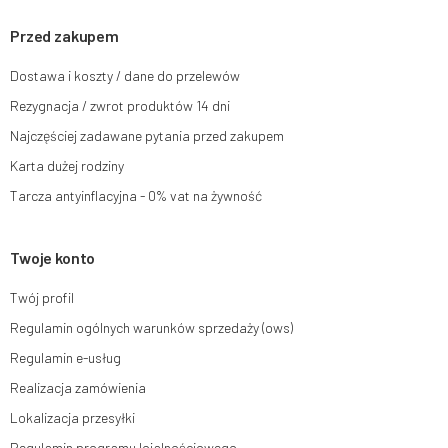
skargi do organu nadzorczego oraz cofnięcia zgody w dowolnym
momencie bez wpływu na zgodność z prawem przetwarzania, którego
Przed zakupem
dokonano na podstawie zgody przed jej cofnięciem. W tym celu możesz
kontaktować się z działem obsługi klienta Mouton Interactive pod adresem
Dostawa i koszty / dane do przelewów
e-mail lub pisemnie na adres siedziby.
Rezygnacja / zwrot produktów 14 dni
Więcej informacji:
www.mouton.pl/ODO
Najczęściej zadawane pytania przed zakupem
Karta dużej rodziny
Tarcza antyinflacyjna - 0% vat na żywność
Twoje konto
Twój profil
Regulamin ogólnych warunków sprzedaży (ows)
Regulamin e-usług
Realizacja zamówienia
Lokalizacja przesyłki
Regulamin programu lojalnościowego