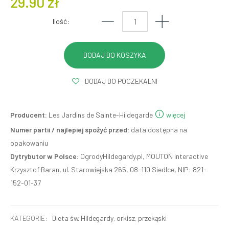
29.90 zł
Ilość:
DODAJ DO POCZEKALNI
Producent:
Les Jardins de Sainte-Hildegarde
więcej
Numer partii / najlepiej spożyć przed:
data dostępna na
opakowaniu
Dytrybutor w Polsce:
OgrodyHildegardy.pl, MOUTON interactive
Krzysztof Baran, ul. Starowiejska 265, 08-110 Siedlce, NIP: 821-
152-01-37
KATEGORIE:
Dieta św. Hildegardy
,
orkisz
,
przekąski