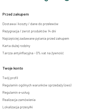
ich sprostowania, usunięcia, ograniczenia przetwarzania, wniesienia
sprzeciwu wobec przetwarzania swoich danych oraz prawo do wniesienia
skargi do organu nadzorczego oraz cofnięcia zgody w dowolnym
momencie bez wpływu na zgodność z prawem przetwarzania, którego
Przed zakupem
dokonano na podstawie zgody przed jej cofnięciem. W tym celu możesz
kontaktować się z działem obsługi klienta Mouton Interactive pod adresem
Dostawa i koszty / dane do przelewów
e-mail lub pisemnie na adres siedziby.
Rezygnacja / zwrot produktów 14 dni
Więcej informacji:
www.mouton.pl/ODO
Najczęściej zadawane pytania przed zakupem
Karta dużej rodziny
Tarcza antyinflacyjna - 0% vat na żywność
Twoje konto
Twój profil
Regulamin ogólnych warunków sprzedaży (ows)
Regulamin e-usług
Realizacja zamówienia
Lokalizacja przesyłki