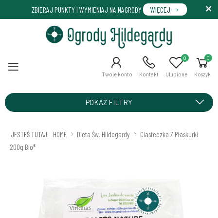
ZBIERAJ PUNKTY I WYMIENIAJ NA NAGRODY
WIĘCEJ
0
0
Menu
Twoje konto
Kontakt
Ulubione
Koszyk
POKAŻ FILTRY
JESTEŚ TUTAJ:
HOME
Dieta Św. Hildegardy
Ciasteczka Z Płaskurki
200g Bio*