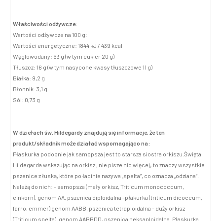
Właściwości odżywcze:
Wartości odżywcze na 100 g:
Wartości energetyczne: 1844 kJ / 439 kcal
Węglowodany: 63 g (w tym cukier 20 g)
Tłuszcz: 16 g (w tym nasycone kwasy tłuszczowe 11 g)
Białka: 9,2 g
Błonnik: 3,1 g
Sól: 0,73 g
W dziełach św. Hildegardy znajdują się informacje, że ten
produkt/składnik może działać wspomagająco na:
Płaskurka podobnie jak samopsza jest to starsza siostra orkiszu.Święta
Hildegarda wskazując na orkisz , nie pisze nic więcej; to znaczy wszystkie
pszenice z łuską, które po łacinie nazywa „spelta”, co oznacza „odziana”.
Należą do nich: - samopsza (mały orkisz, Triticum monococcum,
einkorn), genom AA, pszenica diploidalna -płakurka (triticum dicoccum,
farro, emmer) genom AABB, pszenica tetraploidalna - duży orkisz
(Triticum spelta), genom AABBDD, pszenica heksaploidalna. Płaskurka