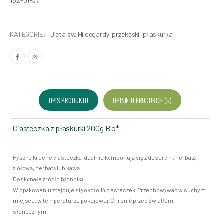
152-01-37
KATEGORIE:
Dieta św. Hildegardy
,
przekąski
,
płaskurka
OPIS PRODUKTU
OPINIE O PRODUKCIE (5)
Ciasteczka z płaskurki 200g Bio*
Pyszne kruche ciasteczka idealnie komponują się z deserem, herbatą
ziołową, herbatą lub kawą.
Doskonałe źródło błonnika.
W opakowaniu znajduje się około 14 ciasteczek. Przechowywać w suchym
miejscu, w temperaturze pokojowej. Chronić przed światłem
słonecznym.