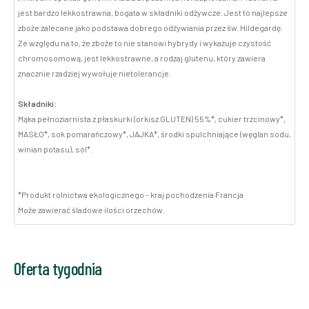
jest bardzo lekkostrawna, bogata w składniki odżywcze. Jest to najlepsze
zboże zalecane jako podstawa dobrego odżywiania przez św. Hildegardę.
Ze względu na to, że zboże to nie stanowi hybrydy i wykazuje czystość
chromosomową, jest lekkostrawne, a rodzaj glutenu, który zawiera
znacznie rzadziej wywołuje nietolerancje.
Składniki:
Mąka pełnoziarnista z płaskurki (orkisz GLUTEN) 55%*, cukier trzcinowy*,
MASŁO*, sok pomarańczowy*, JAJKA*, środki spulchniające (węglan sodu,
winian potasu), sól*.
*Produkt rolnictwa ekologicznego - kraj pochodzenia Francja
Może zawierać śladowe ilości orzechów.
Oferta tygodnia