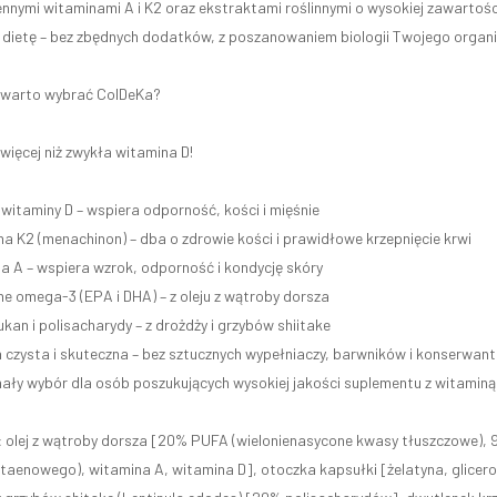
ennymi witaminami A i K2 oraz ekstraktami roślinnymi o wysokiej zawarto
 dietę – bez zbędnych dodatków, z poszanowaniem biologii Twojego organ
 warto wybrać ColDeKa?
więcej niż zwykła witamina D!
itaminy D – wspiera odporność, kości i mięśnie
K2 (menachinon) – dba o zdrowie kości i prawidłowe krzepnięcie krwi
A – wspiera wzrok, odporność i kondycję skóry
 omega-3 (EPA i DHA) – z oleju z wątroby dorsza
an i polisacharydy – z drożdży i grzybów shiitake
zysta i skuteczna – bez sztucznych wypełniaczy, barwników i konserwan
ły wybór dla osób poszukujących wysokiej jakości suplementu z witaminą D 
:
olej z wątroby dorsza [20% PUFA (wielonienasycone kwasy tłuszczowe)
aenowego), witamina A, witamina D], otoczka kapsułki [żelatyna, glicerol 