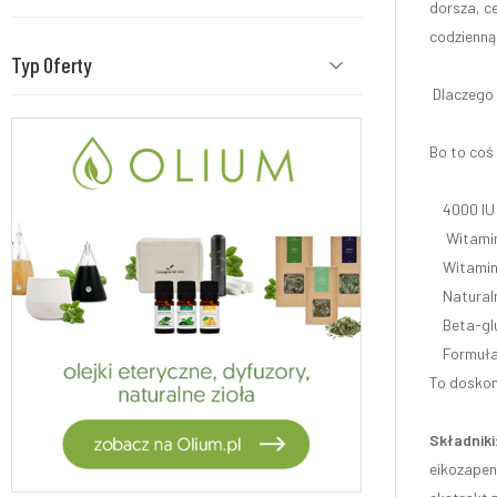
dorsza, c
codzienną
Typ Oferty
Dlaczego
Bo to coś 
4000 IU w
Witamina 
Witamina 
Naturalne
Beta-gluk
Formuła c
To doskona
Składniki
eikozapent