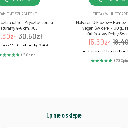
KAMIENIE SZLACHETNE
DIETA ŚW. HILDEGAR
szlachetne - Kryształ górski
Makaron Orkiszowy Pełnozia
aturalny 4-6 cm, 767
vegan Świderki 400 g., 
Orkiszowy Pełny Świd
.30zł
30.50zł
15.60zł
18.4
 cena z 30 dni przed obniżką:
29.00zł
Najniższa cena z 30 dni przed obni
( 2 Opinie )
( 20 Opin
Opinie o sklepie