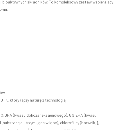
ści bioaktywnych składników. To kompleksowy zestaw wspierający
izmu.
tów
i K, który łączy naturę z technologią.
, 9% DHA (kwasu dokozaheksaenowego), 8% EPA (kwasu
(substancja utrzymująca wilgoć), chlorofiliny (barwnik)],