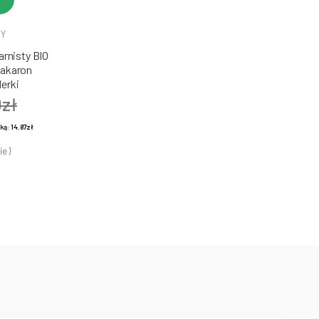
DY
rnisty BIO
Makaron
erki
0zł
żką:
14.87zł
ie )