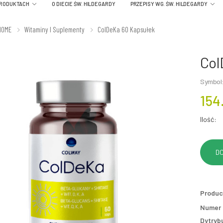
PRODUKTACH
O DIECIE ŚW. HILDEGARDY
PRZEPISY WG. ŚW. HILDEGARDY
HOME
Witaminy I Suplementy
ColDeKa 60 Kapsułek
Col
Symbol
154
Ilość:
Produc
Numer p
Dytryb