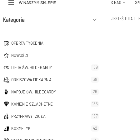
W NASZYM SKLEPIE
O NAS
O 
Kategoria
JESTEŚ TUTAJ:
OFERTA TYGODNIA
NOWOŚCI
159
DIETA ŚW. HILDEGARDY
38
ORKISZOWA PIEKARNIA
26
NAPOJE ŚW. HILDEGARDY
135
KAMIENIE SZLACHETNE
157
PRZYPRAWY I ZIOŁA
42
KOSMETYKI