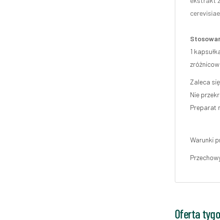
ekstrakt 
cerevisiae
Stosowan
1 kapsułka
zróżnicowa
Zaleca si
Nie przekr
Preparat 
Warunki 
Przechowy
Oferta tyg