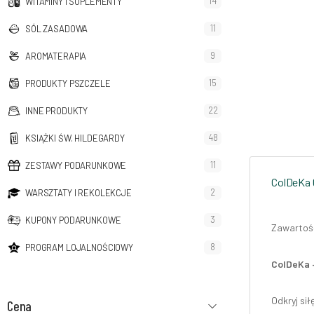
14
WITAMINY I SUPLEMENTY
11
SÓL ZASADOWA
9
AROMATERAPIA
15
PRODUKTY PSZCZELE
22
INNE PRODUKTY
48
KSIĄŻKI ŚW. HILDEGARDY
11
ZESTAWY PODARUNKOWE
ColDeKa 
2
WARSZTATY I REKOLEKCJE
3
KUPONY PODARUNKOWE
Zawartość
8
PROGRAM LOJALNOŚCIOWY
ColDeKa –
Odkryj sił
Cena