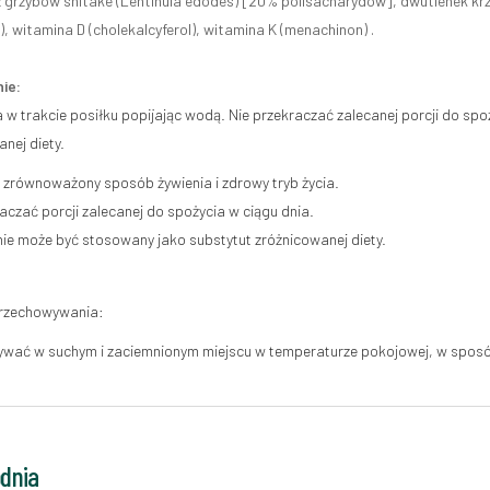
z grzybów shitake (Lentinula edodes) [20% polisacharydów], dwutlenek k
), witamina D (cholekalcyferol), witamina K (menachinon) .
ie:
 w trakcie posiłku popijając wodą. Nie przekraczać zalecanej porcji do spo
nej diety.
ę zrównoważony sposób żywienia i zdrowy tryb życia.
aczać porcji zalecanej do spożycia w ciągu dnia.
nie może być stosowany jako substytut zróżnicowanej diety.
przechowywania:
wać w suchym i zaciemnionym miejscu w temperaturze pokojowej, w sposób
odnia