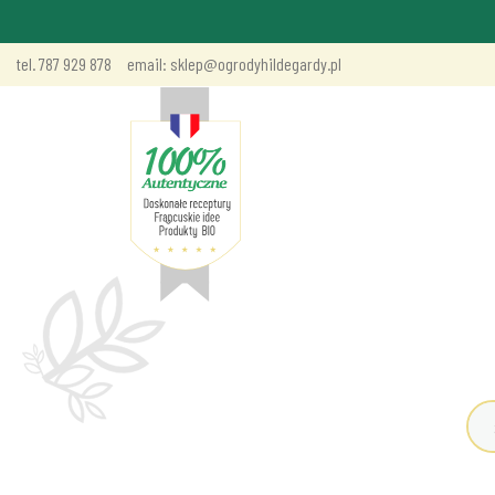
tel. 787 929 878
email: sklep@ogrodyhildegardy.pl