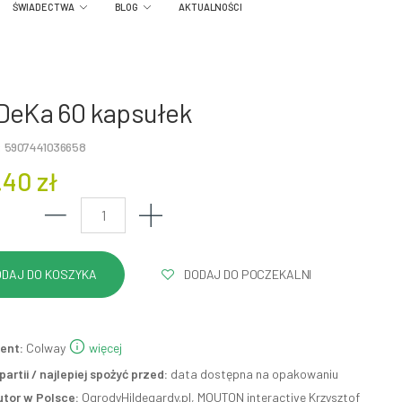
ŚWIADECTWA
BLOG
AKTUALNOŚCI
DeKa 60 kapsułek
: 5907441036658
.40 zł
DODAJ DO POCZEKALNI
ent:
Colway
więcej
artii / najlepiej spożyć przed:
data dostępna na opakowaniu
utor w Polsce:
OgrodyHildegardy.pl, MOUTON interactive Krzysztof