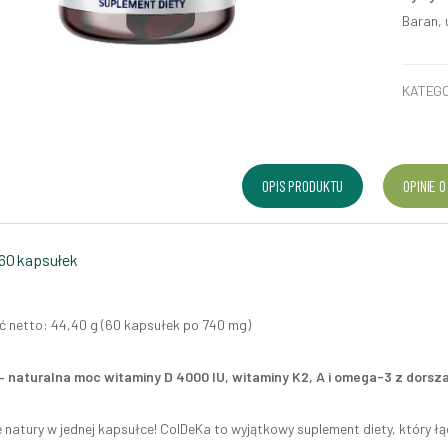
Baran, 
KATEGO
OPIS PRODUKTU
OPINIE O
60 kapsułek
 netto: 44,40 g (60 kapsułek po 740 mg)
 naturalna moc witaminy D 4000 IU, witaminy K2, A i omega-3 z dorsz
ę natury w jednej kapsułce! ColDeKa to wyjątkowy suplement diety, który łą