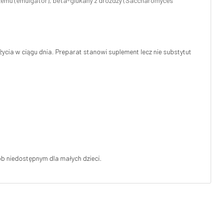
rzemu (emulgator), beta-glukany z drożdży (Saccharomyces
życia w ciągu dnia. Preparat stanowi suplement lecz nie substytut
 niedostępnym dla małych dzieci.