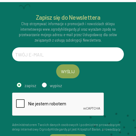
Zapisz się do Newslettera
Chcę otrzymywać informacje o promocjach i nowościach sklepu
internetowego www.ogrodyhildegardy.pl oraz wyrażam zgodę na
przetwarzanie mojego adresu e-mail przez Usługodawcę dla celów
związanych z usługą subskrypcji Newslettera.
WYŚLIJ
zapisz
wypisz
Administratorem Twoich danych osobowych i podmiotem prowadzącym
sklep internetowy OgrodyHildegardy.pl jest Krzysztof Baran, prowadzący
działalność gospodarczą pod firmą: Mouton Interactive Krzysztof Baran