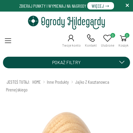
ZBIERAJ PUNKTY I WYMIENIAJ NA NAGRODY
WIĘCEJ
0
0
Menu
Twoje konto
Kontakt
Ulubione
Koszyk
POKAŻ FILTRY
JESTEŚ TUTAJ:
HOME
Inne Produkty
Jajko Z Kasztanowca
Pirenejskiego