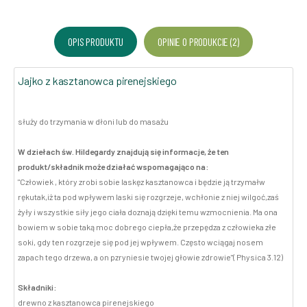
OPIS PRODUKTU
OPINIE O PRODUKCIE (2)
Jajko z kasztanowca pirenejskiego
służy do trzymania w dłoni lub do masażu
W dziełach św. Hildegardy znajdują się informacje, że ten
produkt/składnik może działać wspomagająco na:
"Człowiek , który zrobi sobie laskęz kasztanowca i będzie ją trzymałw
rękutak,iż ta pod wpływem laski się rozgrzeje, wchłonie z niej wilgoć,zaś
żyły i wszystkie siły jego ciała doznają dzięki temu wzmocnienia. Ma ona
bowiem w sobie taką moc dobrego ciepła,że przepędza z człowieka złe
soki, gdy ten rozgrzeje się pod jej wpływem. Często wciągaj nosem
zapach tego drzewa, a on pzryniesie twojej głowie zdrowie"( Physica 3.12)
Składniki:
drewno z kasztanowca pirenejskiego