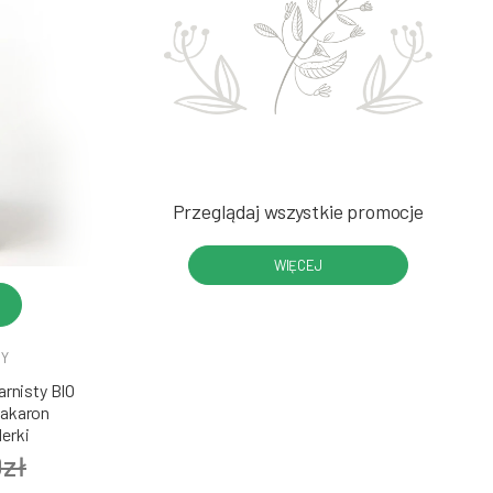
Przeglądaj wszystkie promocje
WIĘCEJ
DY
rnisty BIO
Makaron
erki
0zł