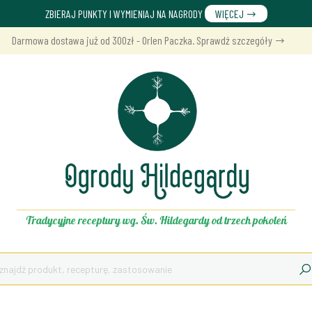
ZBIERAJ PUNKTY I WYMIENIAJ NA NAGRODY
WIĘCEJ
Darmowa dostawa już od 300zł - Orlen Paczka. Sprawdź szczegóły
Tradycyjne receptury wg. Św. Hildegardy od trzech pokoleń