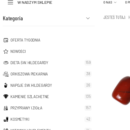
W NASZYM SKLEPIE
O NAS
O 
Kategoria
JESTEŚ TUTAJ:
OFERTA TYGODNIA
NOWOŚCI
159
DIETA ŚW. HILDEGARDY
38
ORKISZOWA PIEKARNIA
26
NAPOJE ŚW. HILDEGARDY
135
KAMIENIE SZLACHETNE
157
PRZYPRAWY I ZIOŁA
42
KOSMETYKI