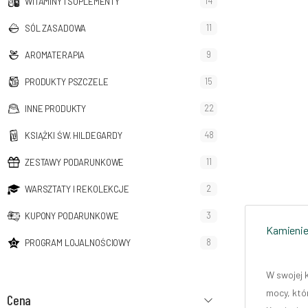
14
WITAMINY I SUPLEMENTY
11
SÓL ZASADOWA
9
AROMATERAPIA
15
PRODUKTY PSZCZELE
22
INNE PRODUKTY
48
KSIĄŻKI ŚW. HILDEGARDY
11
ZESTAWY PODARUNKOWE
2
WARSZTATY I REKOLEKCJE
3
KUPONY PODARUNKOWE
Kamienie
8
PROGRAM LOJALNOŚCIOWY
W swojej 
mocy, któ
Cena