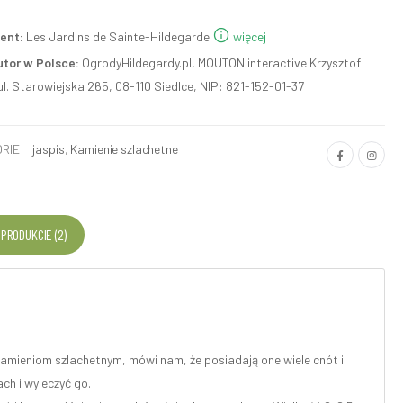
ent:
Les Jardins de Sainte-Hildegarde
więcej
utor w Polsce:
OgrodyHildegardy.pl, MOUTON interactive Krzysztof
ul. Starowiejska 265, 08-110 Siedlce, NIP: 821-152-01-37
RIE:
jaspis
,
Kamienie szlachetne
 PRODUKCIE (2)
kamieniom szlachetnym, mówi nam, że posiadają one wiele cnót i
ch i wyleczyć go.