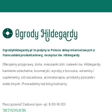
OgrodyHildegardy.pl to jedyny w Polsce sklep internetowych z
francuskimi produktami wg. receptur św. Hildegardy.
Oferujemy przyprawy, zioła, mieszanki ziół, nalewki św. Hildegardy,
kamienie szlachetne, kosmetyki, wyroby z borsuka, witaminy i
suplementy, sól zasadowa, aromaterapia, produkty pszczele i
wiele innych. Prowadzimy też blog kulinarny.
Masz pytania? Zadzwoń (pon.-pt. 8:00-16:00)
787 929 878