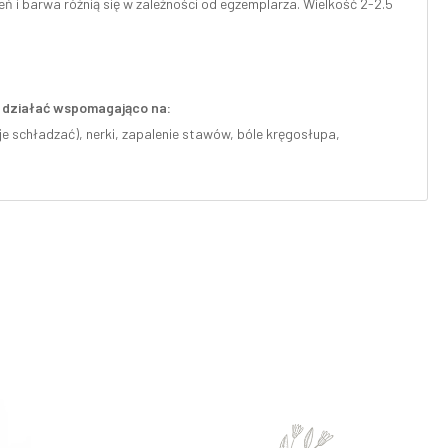
eń i barwa różnią się w zależności od egzemplarza. Wielkość 2-2.5
że działać wspomagająco na:
eje schładzać), nerki, zapalenie stawów, bóle kręgosłupa,