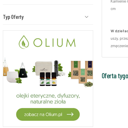
Kamienie n
cm
Typ Oferty
W dziełac
uszy, prze
zmęczenie
Oferta tyg