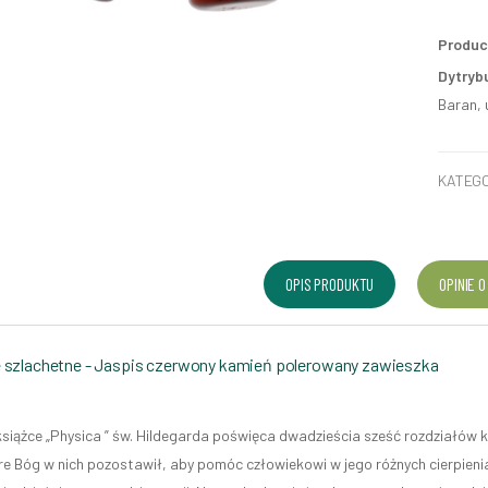
Produc
Dytryb
Baran, 
KATEGO
OPIS PRODUKTU
OPINIE O
 szlachetne - Jaspis czerwony kamień polerowany zawieszka
książce „Physica ” św. Hildegarda poświęca dwadzieścia sześć rozdziałów 
re Bóg w nich pozostawił, aby pomóc człowiekowi w jego różnych cierpienia