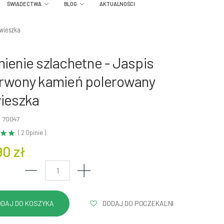
ŚWIADECTWA
BLOG
AKTUALNOŚCI
awieszka
ienie szlachetne - Jaspis
rwony kamień polerowany
ieszka
: 70047
( 2 Opinie )
90 zł
DODAJ DO POCZEKALNI