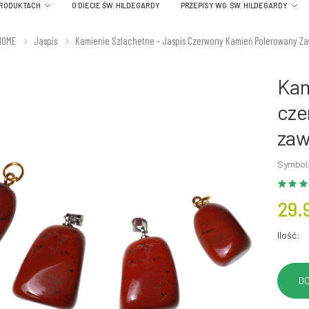
PRODUKTACH
O DIECIE ŚW. HILDEGARDY
PRZEPISY WG. ŚW. HILDEGARDY
HOME
Jaspis
Kamienie Szlachetne - Jaspis Czerwony Kamień Polerowany Z
Kam
cze
zaw
Symbol
29.
Ilość: