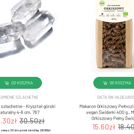
DO KOSZYKA
DO KOSZYKA
KAMIENIE SZLACHETNE
DIETA ŚW. HILDEGAR
szlachetne - Kryształ górski
Makaron Orkiszowy Pełnozia
aturalny 4-6 cm, 767
vegan Świderki 400 g., 
Orkiszowy Pełny Świd
.30zł
30.50zł
15.60zł
18.4
 cena z 30 dni przed obniżką:
29.00zł