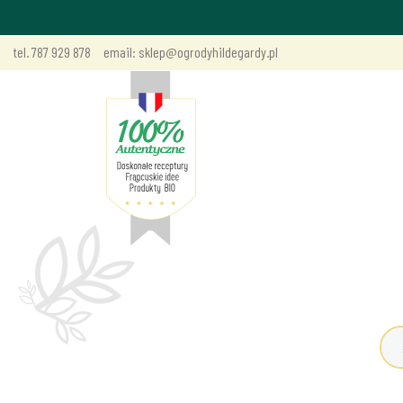
tel. 787 929 878
email: sklep@ogrodyhildegardy.pl