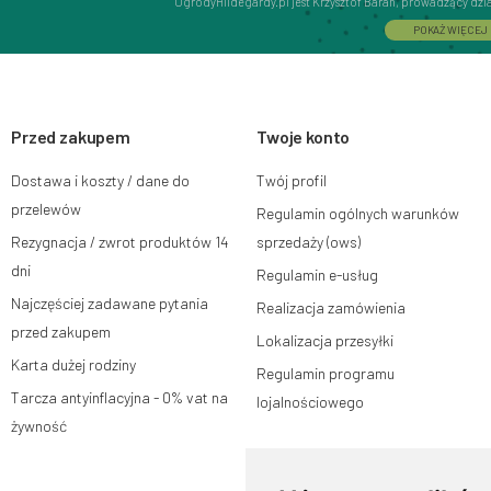
OgrodyHildegardy.pl jest Krzysztof Baran, prowadzący dz
Interactive Krzysztof Baran wpisaną do Centralnej Ewidencj
POKAŻ WIĘCEJ
adres głównego miejsca wykonywania działalności w Siedlc
08-110, posiadający numer NIP: 821-152-01-37, REGON: 711
Dane będą przetwarzane w celu wysyłki newslettera i przec
subskrypcji.
Przed zakupem
Przysługuje Ci prawo do żądania dostępu do swoich danych
Twoje konto
ograniczenia przetwarzania, wniesienia sprzeciwu wobec 
wniesienia skargi do organu nadzorczego oraz cofnięci
Dostawa i koszty / dane do
Twój profil
na zgodność z prawem przetwarzania, którego dokonano n
W tym celu możesz kontaktować się z działem obsługi klie
przelewów
Regulamin ogólnych warunków
lub pisemnie na adres siedziby.
Rezygnacja / zwrot produktów 14
sprzedaży (ows)
Więcej informacji:
www.mouton.pl/ODO
dni
Regulamin e-usług
Najczęściej zadawane pytania
Realizacja zamówienia
przed zakupem
Lokalizacja przesyłki
Karta dużej rodziny
Regulamin programu
Tarcza antyinflacyjna - 0% vat na
lojalnościowego
żywność