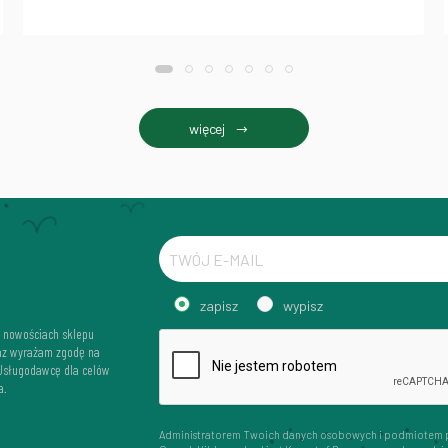
więcej
zapisz
wypisz
i nowościach sklepu
az wyrażam zgodę na
 Usługodawcę dla celów
a.
Administratorem Twoich danych osobowych i podmiotem 