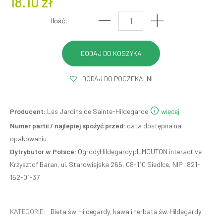
18.10 zł
Ilość:
DODAJ DO POCZEKALNI
Producent:
Les Jardins de Sainte-Hildegarde
więcej
Numer partii / najlepiej spożyć przed:
data dostępna na
opakowaniu
Dytrybutor w Polsce:
OgrodyHildegardy.pl, MOUTON interactive
Krzysztof Baran, ul. Starowiejska 265, 08-110 Siedlce, NIP: 821-
152-01-37
KATEGORIE:
Dieta św. Hildegardy
,
kawa i herbata św. Hildegardy