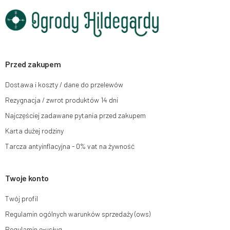
Dane będą przetwarzane w celu wysyłki newslettera i przechowywane do
chwili rezygnacji z subskrypcji.
Przysługuje Ci prawo do żądania dostępu do swoich danych osobowych,
ich sprostowania, usunięcia, ograniczenia przetwarzania, wniesienia
sprzeciwu wobec przetwarzania swoich danych oraz prawo do wniesienia
skargi do organu nadzorczego oraz cofnięcia zgody w dowolnym
momencie bez wpływu na zgodność z prawem przetwarzania, którego
Przed zakupem
dokonano na podstawie zgody przed jej cofnięciem. W tym celu możesz
kontaktować się z działem obsługi klienta Mouton Interactive pod adresem
Dostawa i koszty / dane do przelewów
e-mail lub pisemnie na adres siedziby.
Rezygnacja / zwrot produktów 14 dni
Więcej informacji:
www.mouton.pl/ODO
Najczęściej zadawane pytania przed zakupem
Karta dużej rodziny
Tarcza antyinflacyjna - 0% vat na żywność
Twoje konto
Twój profil
Regulamin ogólnych warunków sprzedaży (ows)
Regulamin e-usług