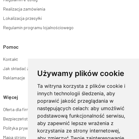
Realizacja zamówienia
Lokalizacja przesyłki
Regulamin programu lojalnościowego
Pomoc
Kontakt
Jak składać zamówienia w sklepie ogrodyhildegardy.pl?
Używamy plików cookie
Reklamacje
Ta witryna korzysta z plików cookie i
innych technologii śledzenia, aby
Więcej
poprawić jakość przeglądania w
następujących celach:
aby umożliwić
Oferta dla firm
podstawową funkcjonalność serwisu
,
Bezpieczeństwo płatności
aby zapewnić lepsze wrażenia z
Polityka prywatności
korzystania ze strony internetowej
,
Mapa strony
aby zmierzyć Twoje zainteresowanie