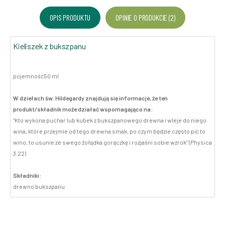
OPIS PRODUKTU
OPINIE O PRODUKCIE (2)
Kieliszek z bukszpanu
pojemność50 ml
W dziełach św. Hildegardy znajdują się informacje, że ten
produkt/składnik może działać wspomagająco na:
"Kto wykona puchar lub kubek z bukszpanowego drewna i wleje do niego
wina, które przejmie od tego drewna smak, po czym będzie często pić to
wino, to usunie ze swego żołądka gorączkę i rozjaśni sobie wzrok" (Physica
3.22)
Składniki:
drewno bukszpanu