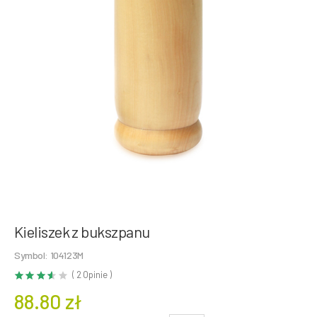
Kieliszek z bukszpanu
Symbol: 104123M
( 2 Opinie )
88.80 zł