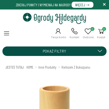
ZBIERAJ PUNKTY I WYMIENIAJ NA NAGRODY
WIĘCEJ
0
0
Menu
Twoje konto
Kontakt
Ulubione
Koszyk
POKAŻ FILTRY
JESTEŚ TUTAJ:
HOME
Inne Produkty
Kieliszek Z Bukszpanu