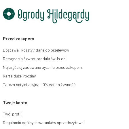
Dane będą przetwarzane w celu wysyłki newslettera i przechowywane do
chwili rezygnacji z subskrypcji.
Przysługuje Ci prawo do żądania dostępu do swoich danych osobowych,
ich sprostowania, usunięcia, ograniczenia przetwarzania, wniesienia
sprzeciwu wobec przetwarzania swoich danych oraz prawo do wniesienia
skargi do organu nadzorczego oraz cofnięcia zgody w dowolnym
momencie bez wpływu na zgodność z prawem przetwarzania, którego
Przed zakupem
dokonano na podstawie zgody przed jej cofnięciem. W tym celu możesz
kontaktować się z działem obsługi klienta Mouton Interactive pod adresem
Dostawa i koszty / dane do przelewów
e-mail lub pisemnie na adres siedziby.
Rezygnacja / zwrot produktów 14 dni
Więcej informacji:
www.mouton.pl/ODO
Najczęściej zadawane pytania przed zakupem
Karta dużej rodziny
Tarcza antyinflacyjna - 0% vat na żywność
Twoje konto
Twój profil
Regulamin ogólnych warunków sprzedaży (ows)