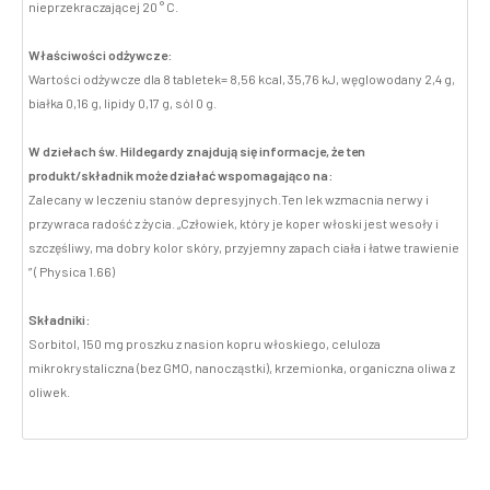
nieprzekraczającej 20 ° C.
Właściwości odżywcze:
Wartości odżywcze dla 8 tabletek= 8,56 kcal, 35,76 kJ, węglowodany 2,4 g,
białka 0,16 g, lipidy 0,17 g, sól 0 g.
W dziełach św. Hildegardy znajdują się informacje, że ten
produkt/składnik może działać wspomagająco na:
Zalecany w leczeniu stanów depresyjnych.Ten lek wzmacnia nerwy i
przywraca radość z życia. „Człowiek, który je koper włoski jest wesoły i
szczęśliwy, ma dobry kolor skóry, przyjemny zapach ciała i łatwe trawienie
” ( Physica 1.66)
Składniki:
Sorbitol, 150 mg proszku z nasion kopru włoskiego, celuloza
mikrokrystaliczna (bez GMO, nanocząstki), krzemionka, organiczna oliwa z
oliwek.