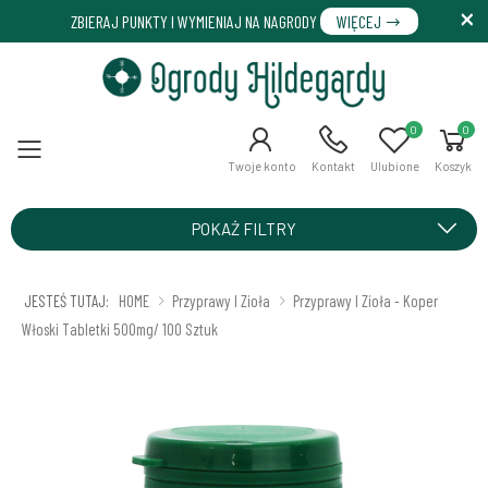
ZBIERAJ PUNKTY I WYMIENIAJ NA NAGRODY
WIĘCEJ
0
0
Menu
Twoje konto
Kontakt
Ulubione
Koszyk
POKAŻ FILTRY
JESTEŚ TUTAJ:
HOME
Przyprawy I Zioła
Przyprawy I Zioła - Koper
Włoski Tabletki 500mg/ 100 Sztuk