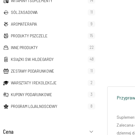
14
WITAMINY I SUPLEMENTY
11
SÓL ZASADOWA
9
AROMATERAPIA
15
PRODUKTY PSZCZELE
22
INNE PRODUKTY
48
KSIĄŻKI ŚW. HILDEGARDY
11
ZESTAWY PODARUNKOWE
2
WARSZTATY I REKOLEKCJE
3
KUPONY PODARUNKOWE
Przyprawy
8
PROGRAM LOJALNOŚCIOWY
Suplement
Zalecana 
Cena
dziennej 