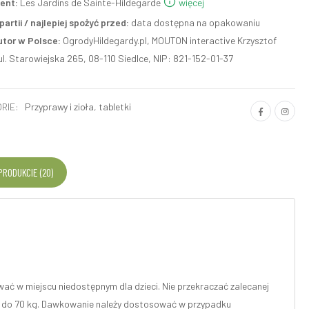
ent:
Les Jardins de Sainte-Hildegarde
więcej
artii / najlepiej spożyć przed:
data dostępna na opakowaniu
utor w Polsce:
OgrodyHildegardy.pl, MOUTON interactive Krzysztof
ul. Starowiejska 265, 08-110 Siedlce, NIP: 821-152-01-37
RIE:
Przyprawy i zioła
,
tabletki
 PRODUKCIE (20)
wać w miejscu niedostępnym dla dzieci. Nie przekraczać zalecanej
50 do 70 kg. Dawkowanie należy dostosować w przypadku