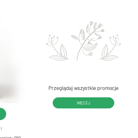
Przeglądaj wszystkie promocje
WIĘCEJ
DY
rnisty BIO