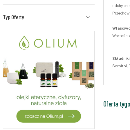
odchylenia
Przechowy
Typ Oferty
Właściwo
Wartości o
Składniki
Sorbitol, 
Oferta tyg