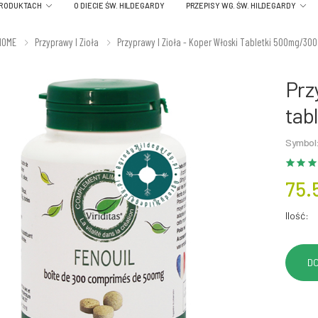
PRODUKTACH
O DIECIE ŚW. HILDEGARDY
PRZEPISY WG. ŚW. HILDEGARDY
HOME
Przyprawy I Zioła
Przyprawy I Zioła - Koper Włoski Tabletki 500mg/300
Prz
tab
Symbol:
75.
Ilość: