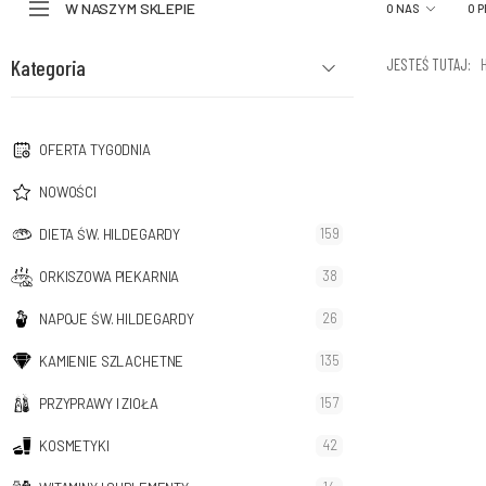
W NASZYM SKLEPIE
O NAS
O 
Kategoria
JESTEŚ TUTAJ:
OFERTA TYGODNIA
NOWOŚCI
159
DIETA ŚW. HILDEGARDY
38
ORKISZOWA PIEKARNIA
26
NAPOJE ŚW. HILDEGARDY
135
KAMIENIE SZLACHETNE
157
PRZYPRAWY I ZIOŁA
42
KOSMETYKI