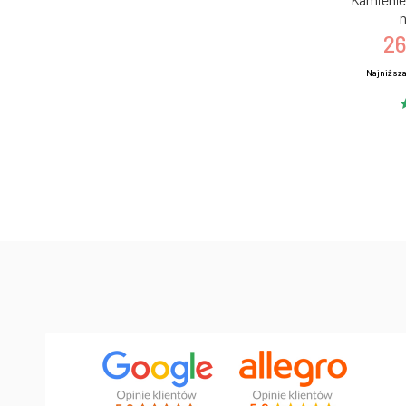
n
26
Najniższa