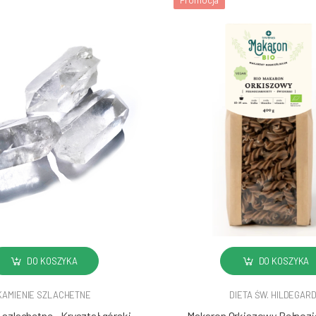
DO KOSZYKA
DO KOSZYKA
KAMIENIE SZLACHETNE
DIETA ŚW. HILDEGAR
szlachetne - Kryształ górski
Makaron Orkiszowy Pełnozia