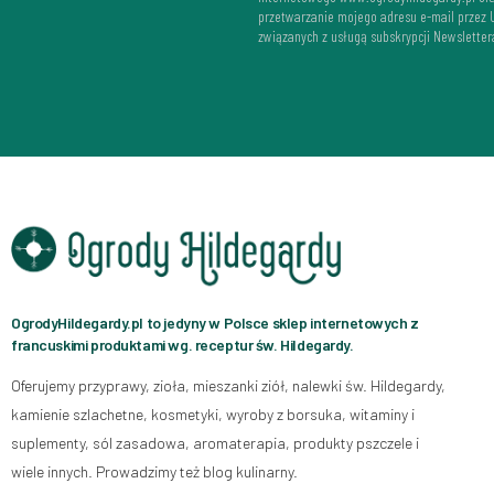
przetwarzanie mojego adresu e-mail przez
związanych z usługą subskrypcji Newsletter
OgrodyHildegardy.pl to jedyny w Polsce sklep internetowych z
francuskimi produktami wg. receptur św. Hildegardy.
Oferujemy przyprawy, zioła, mieszanki ziół, nalewki św. Hildegardy,
kamienie szlachetne, kosmetyki, wyroby z borsuka, witaminy i
suplementy, sól zasadowa, aromaterapia, produkty pszczele i
wiele innych. Prowadzimy też blog kulinarny.