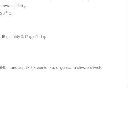
nsowanej diety.
20 ° C.
 g, lipidy 0,17 g, sól 0 g.
GMO, nanocząstki), krzemionka, organiczna oliwa z oliwek.