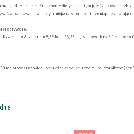
 masy od tej średniej. Suplementy diety nie zastępują zróżnicowanej i zbila
wać w opakowaniu w suchym miejscu, w temperaturze nieprzekraczającej 
ści odżywcze:
dżywcze dla 8 tabletek= 8,56 kcal, 35,76 kJ, węglowodany 2,4 g, białka 0,16
:
150 mg proszku z nasion kopru włoskiego, celuloza mikrokrystaliczna (bez 
odnia
Promocja