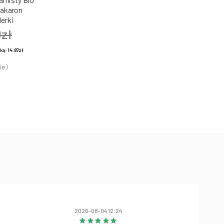
Makaron
erki
0zł
żką:
14.87zł
ie )
2026-08-04 12:24