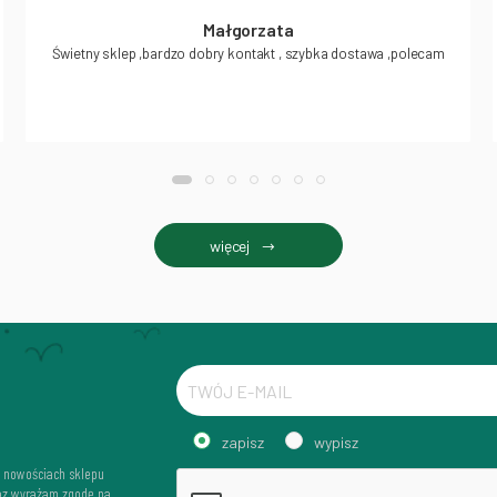
Małgorzata
Świetny sklep ,bardzo dobry kontakt , szybka dostawa ,polecam
więcej
zapisz
wypisz
i nowościach sklepu
az wyrażam zgodę na