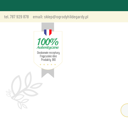
tel. 787 929 878
email: sklep@ogrodyhildegardy.pl