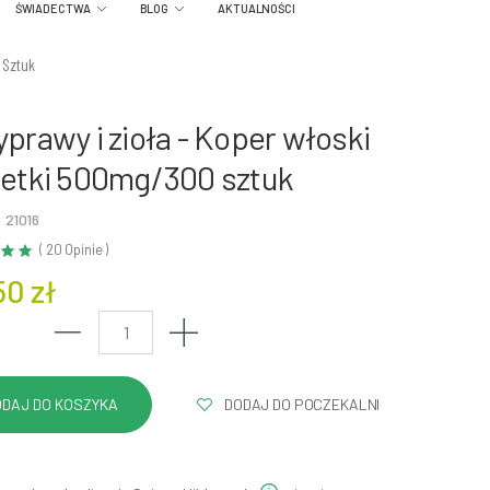
ŚWIADECTWA
BLOG
AKTUALNOŚCI
 Sztuk
yprawy i zioła - Koper włoski
letki 500mg/300 sztuk
 21016
( 20 Opinie )
50 zł
DODAJ DO POCZEKALNI