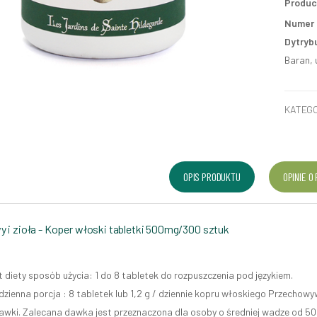
Produc
Numer p
Dytryb
Baran, 
KATEGO
OPIS PRODUKTU
OPINIE O
 i zioła - Koper włoski tabletki 500mg/300 sztuk
 diety sposób użycia: 1 do 8 tabletek do rozpuszczenia pod językiem.
dzienna porcja : 8 tabletek lub 1,2 g / dziennie kopru włoskiego Przechowy
dawki. Zalecana dawka jest przeznaczona dla osoby o średniej wadze od 