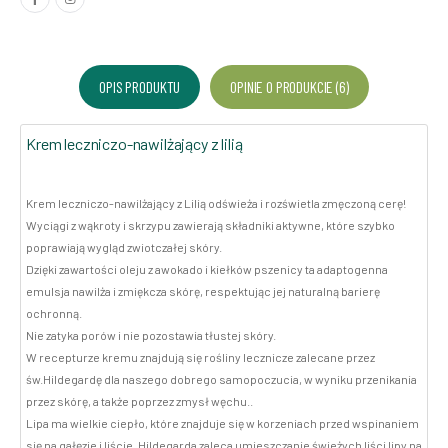
OPIS PRODUKTU
OPINIE O PRODUKCIE (6)
Krem leczniczo-nawilżający z lilią
Krem leczniczo-nawilżający z Lilią odświeża i rozświetla zmęczoną cerę!
Wyciągi z wąkroty i skrzypu zawierają składniki aktywne, które szybko
poprawiają wygląd zwiotczałej skóry.
Dzięki zawartości oleju z awokado i kiełków pszenicy ta adaptogenna
emulsja nawilża i zmiękcza skórę, respektując jej naturalną barierę
ochronną.
Nie zatyka porów i nie pozostawia tłustej skóry.
W recepturze kremu znajdują się rośliny lecznicze zalecane przez
św.Hildegardę dla naszego dobrego samopoczucia, w wyniku przenikania
przez skórę, a także poprzez zmysł węchu..
Lipa ma wielkie ciepło, które znajduje się w korzeniach przed wspinaniem
się na gałęzie i liście. Hildegarda zaleca umieszczanie świeżych liści lipy na