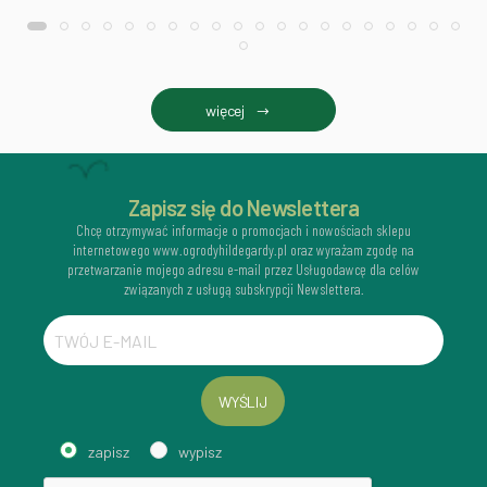
więcej
Zapisz się do Newslettera
Chcę otrzymywać informacje o promocjach i nowościach sklepu
internetowego www.ogrodyhildegardy.pl oraz wyrażam zgodę na
przetwarzanie mojego adresu e-mail przez Usługodawcę dla celów
związanych z usługą subskrypcji Newslettera.
WYŚLIJ
zapisz
wypisz