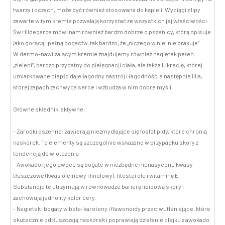
twarzy i oczach, może być również stosowana do kąpieli. Wyciągi z lipy
zawarte w tym kremie pozwalają korzystać ze wszystkich jej właściwości.
Św.Hildegarda mówi nam również bardzo dobrze o pszenicy, którą opisuje
jako gorącą i pełną bogactw, tak bardzo, że „niczego w niej nie brakuje”.
W dermo-nawilżającym kremie znajdujemy również nagietek pełen
„zieleni”, bardzo przydatny do pielęgnacji ciała, ale także lukrecję, której
umiarkowane ciepło daje łagodny nastrój i łagodność, a następnie lilia,
której zapach zachwyca serce i wzbudza w nim dobre myśli.
Główne składniki aktywne:
- Zarodki pszenne: zawierają niezmydlające się fosfolipidy, które chronią
naskórek. Te elementy są szczególnie wskazane w przypadku skóry z
tendencją do wiotczenia
- Awokado: jego owoce są bogate w niezbędne nienasycone kwasy
tłuszczowe (kwas oleinowy i linolowy), fitosterole i witaminę E.
Substancje te utrzymują w równowadze barierę lipidową skóry i
zachowują jednolity kolor cery.
- Nagietek: bogaty w beta-karoteny i flawonoidy przeciwutleniające, które
skutecznie odtłuszczają naskórek i poprawiają działanie olejku z awokado.