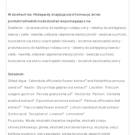
W dziełach św. Hildegardy znajdują się informacje, że ten
produkt/składnik może działać wspomagająco na:
Działanie: - przeznaczony do każdego rodzaju cery - idealny do pielęgnacji
twarzy i ciała - nawilża, odżywia i zapewnia elastyczność - zwalcza suchość,
łuszczenie się skóry oraz trądzik różowaty - leczenie zwiotczałej skóry -
przeznaczony do każdego rodzaju cery - idealny do pielęgnacji twarzy i
ciała - nawilża, odżywia i zapewnia elastyczność - zwalcza suchość,
łuszczenie się skóry oraz trądzik różowaty - leczenie zwiotczałej skóry
Składniki:
Skład:Aqua · Calendula officinalis flower extract* and Helianthus annuus
seed oil* · Kaolin · Glycyrrhiza glabra root extract* · Lecithin · Triticum
vulgare germ oil · Persea gratissima oil* · Hectorite · Parfum · Centella
asiatica extractº · Equisetum arvense extract* · Melissa officinalis leaf
extract* · Tilia cordata flower extract* · Lillium candidum bulb extract ·
Sorbic acid · Tocopherol · Linalool^ · Limonene^
Po polsku: Woda, ekstrakt z kwiatów nagietka, ekstrakt z oleju
słonecznikowego, glinka, ekstrakt z korzenia lukrecji, lecytyna, olej z
kiełków pszenicy, olej z awokado, glinka lecznicza, zapach (olejki