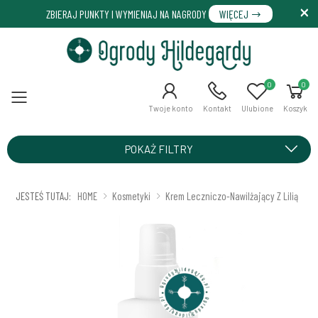
ZBIERAJ PUNKTY I WYMIENIAJ NA NAGRODY
WIĘCEJ
0
0
Menu
Twoje konto
Kontakt
Ulubione
Koszyk
POKAŻ FILTRY
JESTEŚ TUTAJ:
HOME
Kosmetyki
Krem Leczniczo-Nawilżający Z Lilią