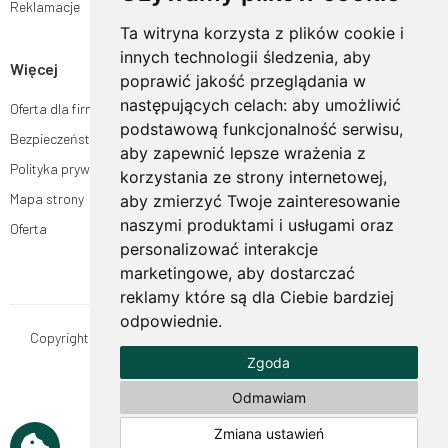
Reklamacje
Ta witryna korzysta z plików cookie i
innych technologii śledzenia, aby
Więcej
poprawić jakość przeglądania w
następujących celach:
aby umożliwić
Oferta dla firm
podstawową funkcjonalność serwisu
,
Bezpieczeństwo płatności
aby zapewnić lepsze wrażenia z
Polityka prywatności
korzystania ze strony internetowej
,
Mapa strony
aby zmierzyć Twoje zainteresowanie
naszymi produktami i usługami oraz
Oferta
personalizować interakcje
marketingowe
,
aby dostarczać
reklamy które są dla Ciebie bardziej
odpowiednie
.
Copyright © OgrodyHildegardy.pl. Wszystkie prawa zastrzeżone.
Zgoda
Designed by
MOUTON interactive
Zobacz nasz profil na:
Odmawiam
Zmiana ustawień