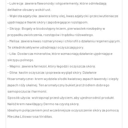
- Lukrecja: zawiera flawonoidy i oligoelementy, które odmładzają
delikatne obszary wokół ust.
- Wąkrota azjatycka: zawiera lotny olej, kwas azjatycki i przeciwutleniacze
ujędrniające tkanki skóry i zapobiegające rozstępom.
- Skrzyp: Bogaty w biodostępny krzem, pierwiastek niezbędny w
przypadku zwiotczenia, rozstępów i trądziku różowatego.
- Melisa: zawiera kwas rozmarynowy i chlorofil o działaniu regenerującym.
Te składniki aktywne udrażniają i oczyszczają pory.
- Lilia: Dostarcza minerałów, które wzmacniają działanie ujędrniające
skrzypu polnego.
- Wapno: zawiera farnezol, który łagodzi i oczyszcza skórę.
- Glina: kaolin oczyszcza i poprawia wygląd skóry. Działanie
fitoaromatyczne- krem wydziela słodki kwiatowy zapach lawendy i ciepły
zapach róży skalnej. Ten aromatyczny bukiet jest źródłem dobrego
samopoczucia i harmonii.
Sposób użycia: wstrząsnąć przed użyciem, aby ujednorodnić produkt.
Nałóż krem nawilżający Dermo na czystą skórę.
Idealnym połączeniem jest wcześniejsze oczyszczenie skóry za pomocą
Mleczka Liliowa rosa Viriditas.