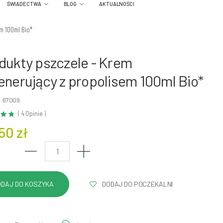
ŚWIADECTWA
BLOG
AKTUALNOŚCI
m 100ml Bio*
dukty pszczele - Krem
enerujący z propolisem 100ml Bio*
: 67009
( 4 Opinie )
50 zł
DODAJ DO POCZEKALNI