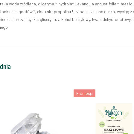
ska woda żródlana, gliceryna *, hydrolat Lavandula angustifolia *, masło sh
słodkich migdałów *, ekstrakt propolisu *, zapach, zielona glinka, wyciąg z g
iedzi, siarczan cynku, gliceryna, alkohol benzylowy, kwas dehydrooctowy, 
nego
odnia
Promocja