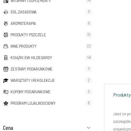
14
WITAMINY I SUPLEMENTY
11
SÓL ZASADOWA
9
AROMATERAPIA
15
PRODUKTY PSZCZELE
22
INNE PRODUKTY
48
KSIĄŻKI ŚW. HILDEGARDY
11
ZESTAWY PODARUNKOWE
2
WARSZTATY I REKOLEKCJE
3
KUPONY PODARUNKOWE
Produkty
8
PROGRAM LOJALNOŚCIOWY
Jest to p
szczególn
Cena
organiczn