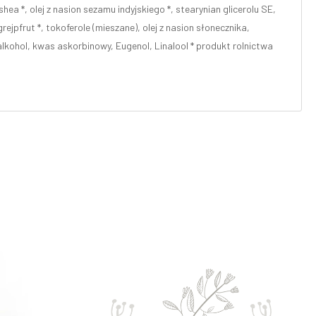
ea *, olej z nasion sezamu indyjskiego *, stearynian glicerolu SE,
rejpfrut *, tokoferole (mieszane), olej z nasion słonecznika,
alkohol, kwas askorbinowy, Eugenol, Linalool * produkt rolnictwa