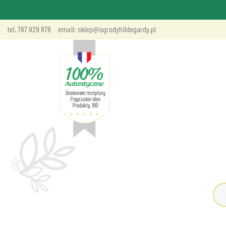
tel. 787 929 878
email: sklep@ogrodyhildegardy.pl