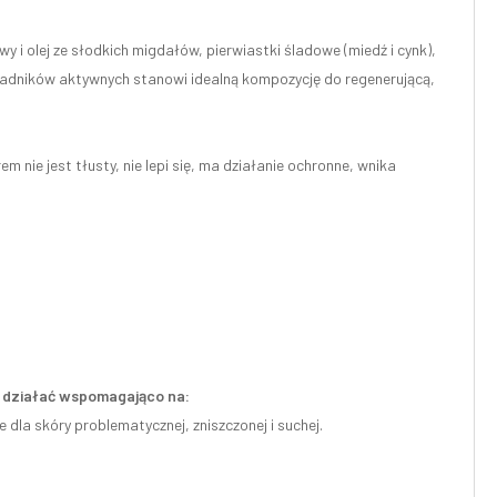
 i olej ze słodkich migdałów, pierwiastki śladowe (miedź i cynk),
 składników aktywnych stanowi idealną kompozycję do regenerującą,
ie jest tłusty, nie lepi się, ma działanie ochronne, wnika
że działać wspomagająco na:
 dla skóry problematycznej, zniszczonej i suchej.