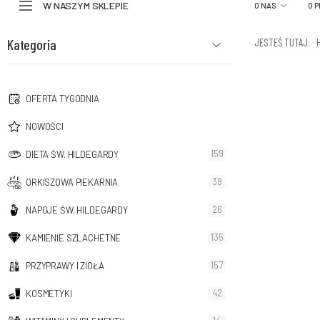
W NASZYM SKLEPIE
O NAS
O 
Kategoria
JESTEŚ TUTAJ:
OFERTA TYGODNIA
NOWOŚCI
159
DIETA ŚW. HILDEGARDY
38
ORKISZOWA PIEKARNIA
26
NAPOJE ŚW. HILDEGARDY
135
KAMIENIE SZLACHETNE
157
PRZYPRAWY I ZIOŁA
42
KOSMETYKI