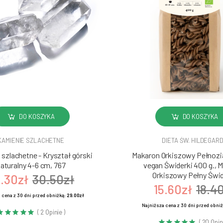
DO KOSZYKA
DO KOSZYKA
KAMIENIE SZLACHETNE
DIETA ŚW. HILDEGAR
szlachetne - Kryształ górski
Makaron Orkiszowy Pełnozia
aturalny 4-6 cm, 767
vegan Świderki 400 g., 
Orkiszowy Pełny Świd
.30zł
30.50zł
15.60zł
18.4
 cena z 30 dni przed obniżką:
29.00zł
Najniższa cena z 30 dni przed obni
( 2 Opinie )
( 20 Opin