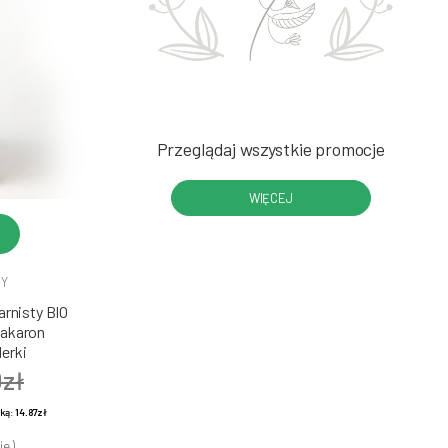
Przeglądaj wszystkie promocje
WIĘCEJ
DY
rnisty BIO
Makaron
erki
0zł
żką:
14.87zł
ie )