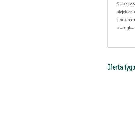
Skład: gór
olejek ze 
siarczan m
ekologicz
Oferta tyg