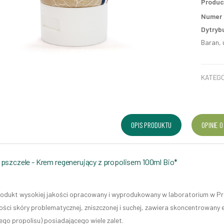
Produc
Numer p
Dytryb
Baran, 
KATEGO
OPIS PRODUKTU
OPINIE O
 pszczele - Krem regenerujący z propolisem 100ml Bio*
rodukt wysokiej jakości opracowany i wyprodukowany w laboratorium w Pro
ości skóry problematycznej, zniszczonej i suchej, zawiera skoncentrowany
ego propolisu) posiadającego wiele zalet.