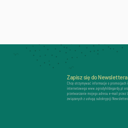
Zapisz się do Newslettera
Chcę otrzymywać informacje o promocjach 
internetowego www.ogrodyhildegardy.pl or
przetwarzanie mojego adresu e-mail przez
związanych z usługą subskrypcji Newsletter