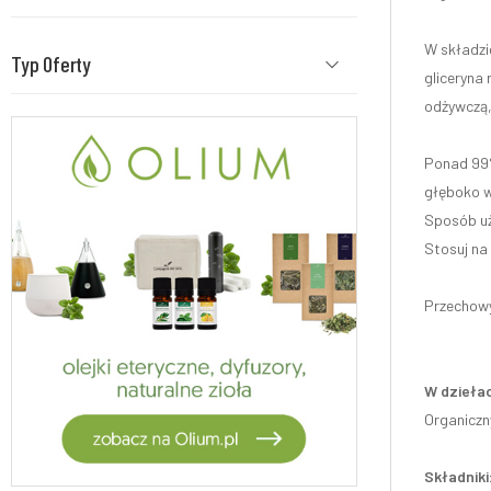
W składzie
Typ Oferty
gliceryna 
odżywczą,
Ponad 99%
głęboko w
Sposób uż
Stosuj na 
Przechowy
W dziełac
Organiczny
Składniki