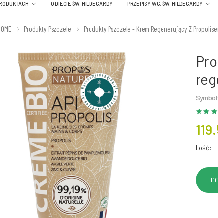
PRODUKTACH
O DIECIE ŚW. HILDEGARDY
PRZEPISY WG. ŚW. HILDEGARDY
HOME
Produkty Pszczele
Produkty Pszczele - Krem Regenerujący Z Propolise
Pro
reg
Symbol
119.
Ilość: