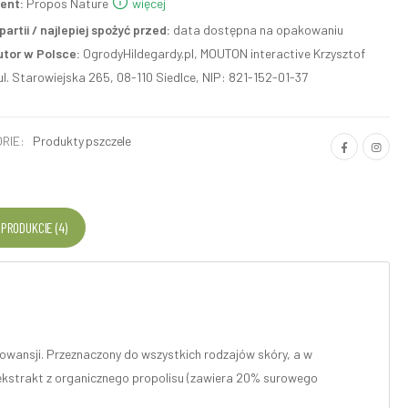
ent:
Propos Nature
więcej
artii / najlepiej spożyć przed:
data dostępna na opakowaniu
utor w Polsce:
OgrodyHildegardy.pl, MOUTON interactive Krzysztof
ul. Starowiejska 265, 08-110 Siedlce, NIP: 821-152-01-37
RIE:
Produkty pszczele
 PRODUKCIE (4)
wansji. Przeznaczony do wszystkich rodzajów skóry, a w
 ekstrakt z organicznego propolisu (zawiera 20% surowego