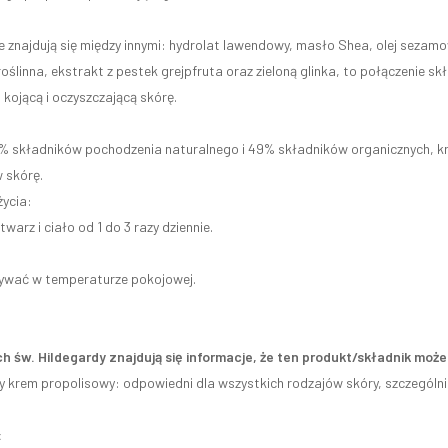
 znajdują się między innymi: hydrolat lawendowy, masło Shea, olej sezamowy
roślinna, ekstrakt z pestek grejpfruta oraz zieloną glinka, to połączenie
 kojącą i oczyszczającą skórę.
 składników pochodzenia naturalnego i 49% składników organicznych, krem n
 skórę.
ycia:
twarz i ciało od 1 do 3 razy dziennie.
wać w temperaturze pokojowej.
h św. Hildegardy znajdują się informacje, że ten produkt/składnik mo
 krem ​​propolisowy: odpowiedni dla wszystkich rodzajów skóry, szczególnie
: