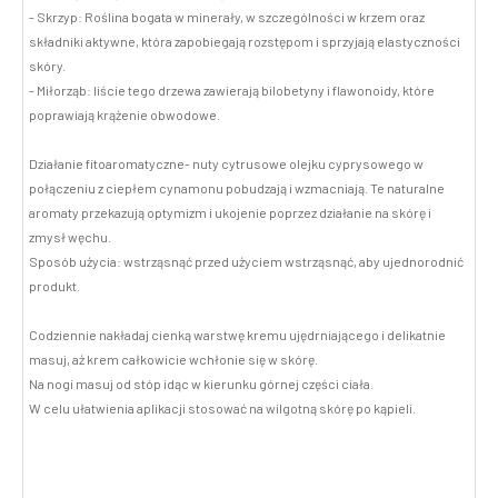
- Skrzyp: Roślina bogata w minerały, w szczególności w krzem oraz
składniki aktywne, która zapobiegają rozstępom i sprzyjają elastyczności
skóry.
- Miłorząb: liście tego drzewa zawierają bilobetyny i flawonoidy, które
poprawiają krążenie obwodowe.
Działanie fitoaromatyczne- nuty cytrusowe olejku cyprysowego w
połączeniu z ciepłem cynamonu pobudzają i wzmacniają. Te naturalne
aromaty przekazują optymizm i ukojenie poprzez działanie na skórę i
zmysł węchu.
Sposób użycia: wstrząsnąć przed użyciem wstrząsnąć, aby ujednorodnić
produkt.
Codziennie nakładaj cienką warstwę kremu ujędrniającego i delikatnie
masuj, aż krem całkowicie wchłonie się w skórę.
Na nogi masuj od stóp idąc w kierunku górnej części ciała.
W celu ułatwienia aplikacji stosować na wilgotną skórę po kąpieli.