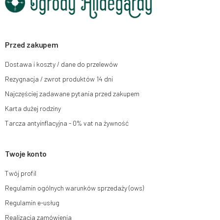
Przysługuje Ci prawo do żądania dostępu do swoich danych osobowych,
ich sprostowania, usunięcia, ograniczenia przetwarzania, wniesienia
sprzeciwu wobec przetwarzania swoich danych oraz prawo do wniesienia
skargi do organu nadzorczego oraz cofnięcia zgody w dowolnym
momencie bez wpływu na zgodność z prawem przetwarzania, którego
Przed zakupem
dokonano na podstawie zgody przed jej cofnięciem. W tym celu możesz
kontaktować się z działem obsługi klienta Mouton Interactive pod adresem
Dostawa i koszty / dane do przelewów
e-mail lub pisemnie na adres siedziby.
Rezygnacja / zwrot produktów 14 dni
Więcej informacji:
www.mouton.pl/ODO
Najczęściej zadawane pytania przed zakupem
Karta dużej rodziny
Tarcza antyinflacyjna - 0% vat na żywność
Twoje konto
Twój profil
Regulamin ogólnych warunków sprzedaży (ows)
Regulamin e-usług
Realizacja zamówienia