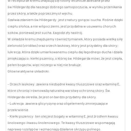
W recepturze kremu znajdują się rośliny lecznicze zalecane przez
św.Hildegardę dla naszego dobrego samopoczucia, w wyniku przenikania
przez skórę, a także poprzez zmysł węchu.
Szałwia zdaniem św.Hildegardy: jest z natury gorąca i sucha. Rośnie dzięki
ciepłu słońca, a nie wilgoci ziemi, jest przydatna w usuwaniu chorych
soków, ponieważ jest sucha. Łagodzi zły nastrój.
W składzie kremu znajdujemy również tymianek, który posiada wielką siłę
zieloność (viriditas) oraz orzech laskowy, który jest przydatny dla skóry;
lukrecję, która dzięki umiarkowanemu ciepłu daj łagodnego ducha i działa
zmiękczająco; kiełki pszenicy, o której św. Hildegarda mówi, że jest ciepła,
pełen bogactw, więc niczego w niej nie brakuje.
Główne aktywne składniki:
- Orzech laskowy: zawiera niezbędne kwasy tłuszczowe oraz witaminę E,
które chronią i równoważą naturalną warstwę ochronną skóry. Św.
Hildegarda określa, że jest on bardzo przydatny dla skóry.
- Lukrecja: zawiera glicyryzynę oraz oligelementy zmniejszające
przekrwienie.
- Kiełki pszenicy: ten olej jest bogaty w witaminę E, jest źródłem kwasu
linolowego i kwasu linolenowego. Te kwasy tłuszczowe wspomagają
naprawę rozstępów i wzmacniają działanie skrzypu polnego.