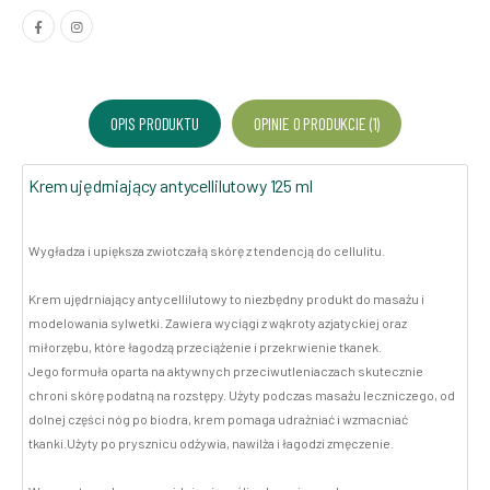
OPIS PRODUKTU
OPINIE O PRODUKCIE (1)
Krem ujędrniający antycellilutowy 125 ml
Wygładza i upiększa zwiotczałą skórę z tendencją do cellulitu.
Krem ujędrniający antycellilutowy to niezbędny produkt do masażu i
modelowania sylwetki. Zawiera wyciągi z wąkroty azjatyckiej oraz
miłorzębu, które łagodzą przeciążenie i przekrwienie tkanek.
Jego formuła oparta na aktywnych przeciwutleniaczach skutecznie
chroni skórę podatną na rozstępy. Użyty podczas masażu leczniczego, od
dolnej części nóg po biodra, krem pomaga udrażniać i wzmacniać
tkanki.Użyty po prysznicu odżywia, nawilża i łagodzi zmęczenie.