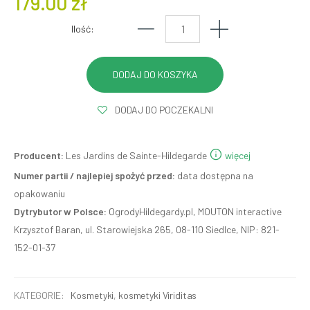
179.00 zł
Ilość:
DODAJ DO POCZEKALNI
Producent:
Les Jardins de Sainte-Hildegarde
więcej
Numer partii / najlepiej spożyć przed:
data dostępna na
opakowaniu
Dytrybutor w Polsce:
OgrodyHildegardy.pl, MOUTON interactive
Krzysztof Baran, ul. Starowiejska 265, 08-110 Siedlce, NIP: 821-
152-01-37
KATEGORIE:
Kosmetyki
,
kosmetyki Viriditas