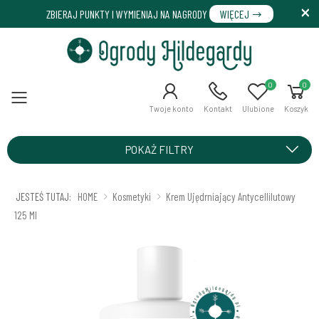
ZBIERAJ PUNKTY I WYMIENIAJ NA NAGRODY
WIĘCEJ
0
0
Menu
Twoje konto
Kontakt
Ulubione
Koszyk
POKAŻ FILTRY
JESTEŚ TUTAJ:
HOME
Kosmetyki
Krem Ujędrniający Antycellilutowy
125 Ml