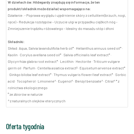
W dziełach św. Hildegardy znajdują się informacje, że ten
produkt/składnik może działać wspomagająco na:
Działanie: - Poprawa wyglądu i ujędrnienie skóry z cellulitem(brzuch, nogi,
ręce) - Redukcja rozstępów - Uczucie ulgi w przypadku ciężkich nóg -
Zmniejszenie trądziku różowatego - Idealny do masażu stóp i dłoni
Składniki:
Skład: Aqua, Salvia lavandulifolia herb oil* · Helianthus annuus seed oil* ·
Kaolin · Corylus avellana seed oil* · Salvia officinalis leaf extract* ·
Glycyrrhiza glabra root extract* · Lecithin · Hectorite · Triticum vulgare
germ oil · Parfum · Centella asiatica extractº · Equisetum arvense extract*
· Ginkgo biloba leaf extract* · Thymus vulgaris flower/leaf extract* · Sorbic
acid · Tocopherol · Limonene^ · Eugenol^ · Benzyl benzoate^ · Citral^ * z
rolnictwa ekologicznego
° ze zbiorów w naturze
^ z naturalnych olejków eterycznych
Oferta tygodnia