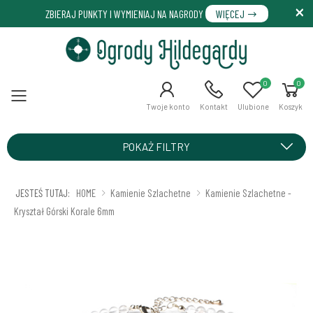
ZBIERAJ PUNKTY I WYMIENIAJ NA NAGRODY
WIĘCEJ
0
0
Menu
Twoje konto
Kontakt
Ulubione
Koszyk
POKAŻ FILTRY
JESTEŚ TUTAJ:
HOME
Kamienie Szlachetne
Kamienie Szlachetne -
Kryształ Górski Korale 6mm