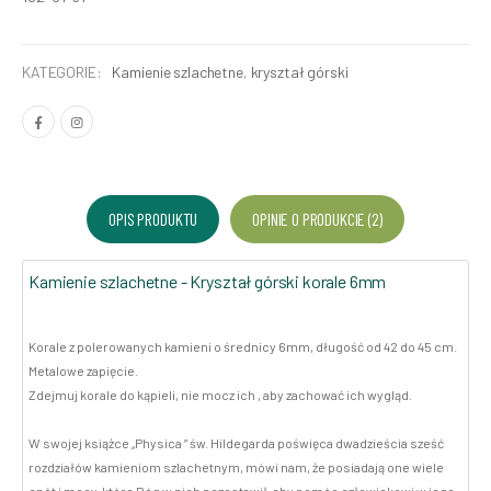
KATEGORIE:
Kamienie szlachetne
,
kryształ górski
OPIS PRODUKTU
OPINIE O PRODUKCIE (2)
Kamienie szlachetne - Kryształ górski korale 6mm
Korale z polerowanych kamieni o średnicy 6mm, długość od 42 do 45 cm.
Metalowe zapięcie.
Zdejmuj korale do kąpieli, nie mocz ich , aby zachować ich wygląd.
W swojej książce „Physica ” św. Hildegarda poświęca dwadzieścia sześć
rozdziałów kamieniom szlachetnym, mówi nam, że posiadają one wiele