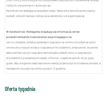
cnót i mocy, które Bóg w nich pozostawił, aby pomóc człowiekowi w jego
różnych cierpieniach i wyleczyć go.
Kamienie nie działają na zasadzie magii. Naturalny kamień polerowany-
kształt, odcień i barwa różnią się w zależności od egzemplarza.
W dziełach św. Hildegardy znajdują się informacje, że ten
produkt/składnik może działać wspomagająco na:
serce, żołądek, jelita( przykładać rozgrzany na słońcu kryształ na splot
słoneczny oraz pić wodę z rozgrzanym kryształem), zmęczenie, leczenie
zaburzeń tarczycy( rozgrzany kamień jako okład), wino z rozgrzanym
kryształem), powiększone węzły chłonne, rozjaśnia wzrok, leczy guzy,
guzki. Aby zregenerować kamienie należy je zanurzyć w źródlanej wodzie, a
następnie osuszyć na słońcu przez 1-2 godziny.
Oferta tygodnia