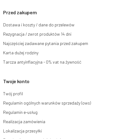
sprzeciwu wobec przetwarzania swoich danych oraz prawo do wniesienia
skargi do organu nadzorczego oraz cofnięcia zgody w dowolnym
momencie bez wpływu na zgodność z prawem przetwarzania, którego
Przed zakupem
dokonano na podstawie zgody przed jej cofnięciem. W tym celu możesz
kontaktować się z działem obsługi klienta Mouton Interactive pod adresem
Dostawa i koszty / dane do przelewów
e-mail lub pisemnie na adres siedziby.
Rezygnacja / zwrot produktów 14 dni
Więcej informacji:
www.mouton.pl/ODO
Najczęściej zadawane pytania przed zakupem
Karta dużej rodziny
Tarcza antyinflacyjna - 0% vat na żywność
Twoje konto
Twój profil
Regulamin ogólnych warunków sprzedaży (ows)
Regulamin e-usług
Realizacja zamówienia
Lokalizacja przesyłki