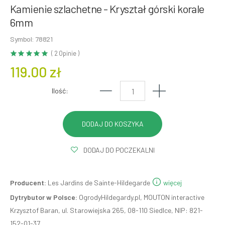
Kamienie szlachetne - Kryształ górski korale
6mm
Symbol: 78821
( 2 Opinie )
119.00 zł
Ilość:
DODAJ DO POCZEKALNI
Producent:
Les Jardins de Sainte-Hildegarde
więcej
Dytrybutor w Polsce:
OgrodyHildegardy.pl, MOUTON interactive
Krzysztof Baran, ul. Starowiejska 265, 08-110 Siedlce, NIP: 821-
152-01-37