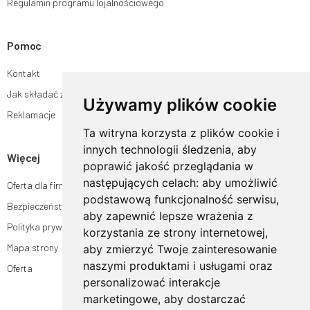
Regulamin programu lojalnościowego
Pomoc
Kontakt
Jak składać zamówienia w sklepie ogrodyhildegardy.pl?
Używamy plików cookie
Reklamacje
Ta witryna korzysta z plików cookie i
innych technologii śledzenia, aby
Więcej
poprawić jakość przeglądania w
następujących celach:
aby umożliwić
Oferta dla firm
podstawową funkcjonalność serwisu
,
Bezpieczeństwo płatności
aby zapewnić lepsze wrażenia z
Polityka prywatności
korzystania ze strony internetowej
,
Mapa strony
aby zmierzyć Twoje zainteresowanie
naszymi produktami i usługami oraz
Oferta
personalizować interakcje
marketingowe
,
aby dostarczać