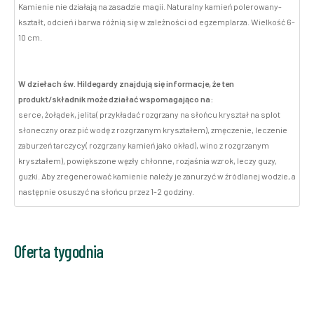
Kamienie nie działają na zasadzie magii. Naturalny kamień polerowany-
kształt, odcień i barwa różnią się w zależności od egzemplarza. Wielkość 6-
10 cm.
W dziełach św. Hildegardy znajdują się informacje, że ten
produkt/składnik może działać wspomagająco na:
serce, żołądek, jelita( przykładać rozgrzany na słońcu kryształ na splot
słoneczny oraz pić wodę z rozgrzanym kryształem), zmęczenie, leczenie
zaburzeń tarczycy( rozgrzany kamień jako okład), wino z rozgrzanym
kryształem), powiększone węzły chłonne, rozjaśnia wzrok, leczy guzy,
guzki. Aby zregenerować kamienie należy je zanurzyć w źródlanej wodzie, a
następnie osuszyć na słońcu przez 1-2 godziny.
Oferta tygodnia