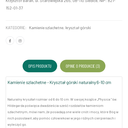
Krzysztof Baran, ul. Starowiejska 265, 08-110 Siedlce, NIP: 821-
152-01-37
KATEGORIE:
Kamienie szlachetne
,
kryształ górski
OPIS PRODUKTU
OPINIE O PRODUKCIE (3)
Kamienie szlachetne - Kryształ górski naturalny 6-10 cm
Naturalny kryształ rozmiar od 6 do 10 cm. W swojej książce „Physica ” św.
Hildegarda poświęca dwadzieścia sześć rozdziałów kamieniom
szlachetnym, mówi nam, że posiadają one wiele cnót i mocy, które Bóg w
nich pozostawił, aby pomóc człowiekowi w jego różnych cierpieniach i
wyleczyć go.