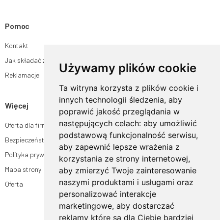
Pomoc
Kontakt
Jak składać zamówienia w sklepie ogrodyhildegardy.pl?
Używamy plików cookie
Reklamacje
Ta witryna korzysta z plików cookie i
innych technologii śledzenia, aby
Więcej
poprawić jakość przeglądania w
następujących celach:
aby umożliwić
Oferta dla firm
podstawową funkcjonalność serwisu
,
Bezpieczeństwo płatności
aby zapewnić lepsze wrażenia z
Polityka prywatności
korzystania ze strony internetowej
,
Mapa strony
aby zmierzyć Twoje zainteresowanie
naszymi produktami i usługami oraz
Oferta
personalizować interakcje
marketingowe
,
aby dostarczać
reklamy które są dla Ciebie bardziej