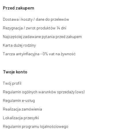
skargi do organu nadzorczego oraz cofnięcia zgody w dowolnym
momencie bez wpływu na zgodność z prawem przetwarzania, którego
Przed zakupem
dokonano na podstawie zgody przed jej cofnięciem. W tym celu możesz
kontaktować się z działem obsługi klienta Mouton Interactive pod adresem
Dostawa i koszty / dane do przelewów
e-mail lub pisemnie na adres siedziby.
Rezygnacja / zwrot produktów 14 dni
Więcej informacji:
www.mouton.pl/ODO
Najczęściej zadawane pytania przed zakupem
Karta dużej rodziny
Tarcza antyinflacyjna - 0% vat na żywność
Twoje konto
Twój profil
Regulamin ogólnych warunków sprzedaży (ows)
Regulamin e-usług
Realizacja zamówienia
Lokalizacja przesyłki
Regulamin programu lojalnościowego