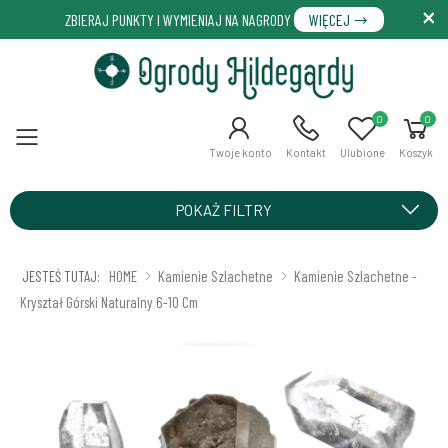
ZBIERAJ PUNKTY I WYMIENIAJ NA NAGRODY
WIĘCEJ
0
0
Menu
Twoje konto
Kontakt
Ulubione
Koszyk
POKAŻ FILTRY
JESTEŚ TUTAJ:
HOME
Kamienie Szlachetne
Kamienie Szlachetne -
Kryształ Górski Naturalny 6-10 Cm