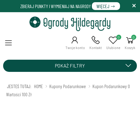
ZBIERAJ PUNKTY I WYMIENIAJ NA NAGRODY
WIĘCEJ
0
0
Menu
Twoje konto
Kontakt
Ulubione
Koszyk
POKAŻ FILTRY
JESTEŚ TUTAJ:
HOME
Kupony Podarunkowe
Kupon Podarunkowy O
Wartości 100 Zł