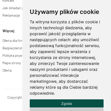
Kontakt
Jak składać zamówienia w sklepie ogrodyhildegardy.pl?
Używamy plików cookie
Reklamacje
Ta witryna korzysta z plików cookie i
innych technologii śledzenia, aby
Więcej
poprawić jakość przeglądania w
następujących celach:
aby umożliwić
Oferta dla firm
podstawową funkcjonalność serwisu
,
Bezpieczeństwo płatności
aby zapewnić lepsze wrażenia z
Polityka prywatności
korzystania ze strony internetowej
,
Mapa strony
aby zmierzyć Twoje zainteresowanie
naszymi produktami i usługami oraz
Oferta
personalizować interakcje
marketingowe
,
aby dostarczać
reklamy które są dla Ciebie bardziej
odpowiednie
.
Copyright © OgrodyHildegardy.pl. Wszystkie prawa zastrzeżone.
Zgoda
Designed by
MOUTON interactive