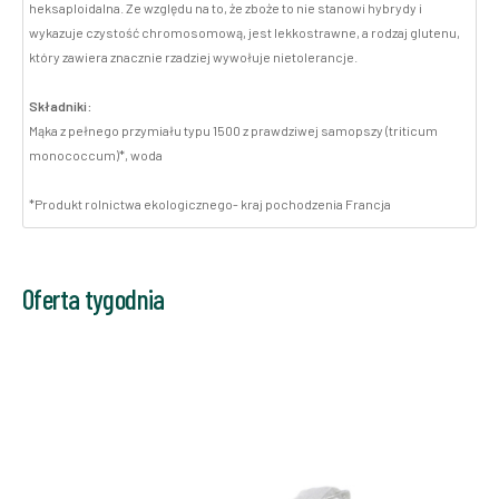
heksaploidalna. Ze względu na to, że zboże to nie stanowi hybrydy i
wykazuje czystość chromosomową, jest lekkostrawne, a rodzaj glutenu,
który zawiera znacznie rzadziej wywołuje nietolerancje.
Składniki:
Mąka z pełnego przymiału typu 1500 z prawdziwej samopszy (triticum
monococcum)*, woda
*Produkt rolnictwa ekologicznego- kraj pochodzenia Francja
Oferta tygodnia