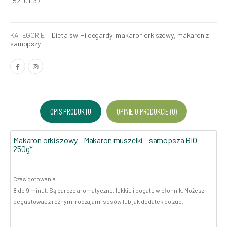
152-01-37
KATEGORIE:
Dieta św. Hildegardy
,
makaron orkiszowy
,
makaron z
samopszy
OPIS PRODUKTU
OPINIE O PRODUKCIE (0)
Makaron orkiszowy - Makaron muszelki - samopsza BIO
250g*
Czas gotowania:
8 do 9 minut. Są bardzo aromatyczne, lekkie i bogate w błonnik. Możesz
degustować z różnymi rodzajami sosów lub jak dodatek do zup.