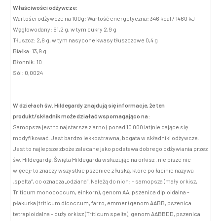
Właściwości odżywcze:
Wartości odżywcze na 100g: Wartość energetyczna: 346 kcal / 1460 kJ
Węglowodany: 61,2 g, w tym cukry 2,9 g
Tłuszcz: 2,8 g, w tym nasycone kwasy tłuszczowe 0,4 g
Białka: 13,9 g
Błonnik: 10
Sól: 0,0024
W dziełach św. Hildegardy znajdują się informacje, że ten
produkt/składnik może działać wspomagająco na:
Samopsza jest to najstarsze ziarno ( ponad 10 000 lat)nie dające się
modyfikować. Jest bardzo lekkostrawna, bogata w składniki odżywcze.
Jest to najlepsze zboże zalecane jako podstawa dobrego odżywiania przez
św. Hildegardę. Święta Hildegarda wskazując na orkisz , nie pisze nic
więcej; to znaczy wszystkie pszenice z łuską, które po łacinie nazywa
„spelta”, co oznacza „odziana”. Należą do nich: - samopsza (mały orkisz,
Triticum monococcum, einkorn), genom AA, pszenica diploidalna -
płakurka (triticum dicoccum, farro, emmer) genom AABB, pszenica
tetraploidalna - duży orkisz (Triticum spelta), genom AABBDD, pszenica