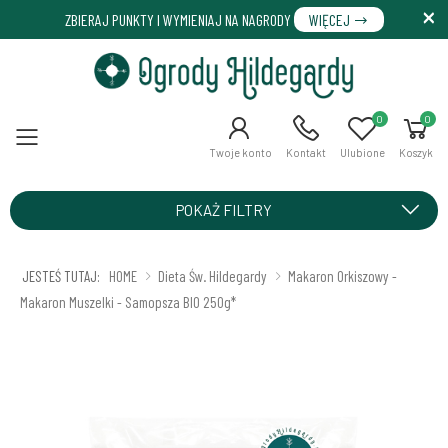
ZBIERAJ PUNKTY I WYMIENIAJ NA NAGRODY
WIĘCEJ
0
0
Menu
Twoje konto
Kontakt
Ulubione
Koszyk
POKAŻ FILTRY
JESTEŚ TUTAJ:
HOME
Dieta Św. Hildegardy
Makaron Orkiszowy -
Makaron Muszelki - Samopsza BIO 250g*