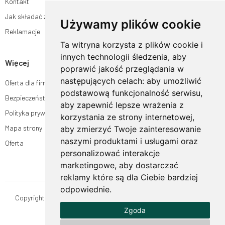
Kontakt
Jak składać zamówienia w sklepie ogrodyhildegardy.pl?
Używamy plików cookie
Reklamacje
Ta witryna korzysta z plików cookie i
innych technologii śledzenia, aby
Więcej
poprawić jakość przeglądania w
następujących celach:
aby umożliwić
Oferta dla firm
podstawową funkcjonalność serwisu
,
Bezpieczeństwo płatności
aby zapewnić lepsze wrażenia z
Polityka prywatności
korzystania ze strony internetowej
,
Mapa strony
aby zmierzyć Twoje zainteresowanie
naszymi produktami i usługami oraz
Oferta
personalizować interakcje
marketingowe
,
aby dostarczać
reklamy które są dla Ciebie bardziej
odpowiednie
.
Copyright © OgrodyHildegardy.pl. Wszystkie prawa zastrzeżone.
Zgoda
Designed by
MOUTON interactive