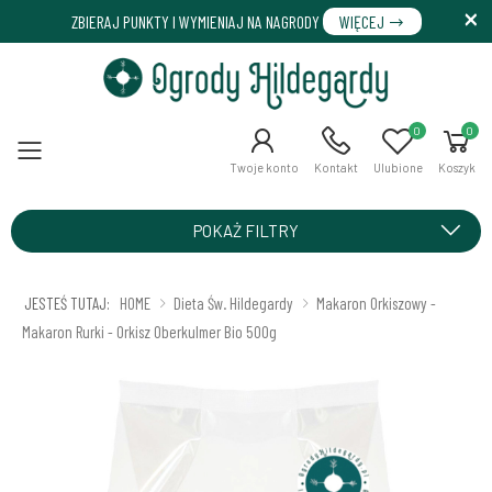
ZBIERAJ PUNKTY I WYMIENIAJ NA NAGRODY
WIĘCEJ
0
0
Menu
Twoje konto
Kontakt
Ulubione
Koszyk
POKAŻ FILTRY
JESTEŚ TUTAJ:
HOME
Dieta Św. Hildegardy
Makaron Orkiszowy -
Makaron Rurki - Orkisz Oberkulmer Bio 500g