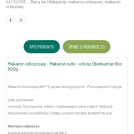
KATEGORIE:
Dieta św. Hildegardy
,
makaron orkiszowy
,
makaron
orkiszowy
OPIS PRODUKTU
OPINIE O PRODUKCIE (2)
Makaron orkiszowy - Makaron rurki - orkisz Oberkulmer Bio
500g
Makaron Orkiszowy BIO
* Z upraw ekologicznych - Pochodzenie Francja
Czas gotowania:
4 minuty. Są smaczne, lekkie i rozpływające się w ustach. Można je
degustować z wszelkiego rodzaju sosami lub jako dodatek do zup.
Wartości odżywcze
średnie wartości w gramach na 100 g: