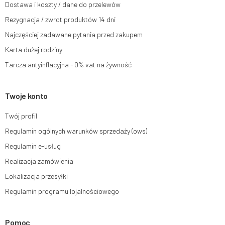
Dostawa i koszty / dane do przelewów
e-mail lub pisemnie na adres siedziby.
Rezygnacja / zwrot produktów 14 dni
Więcej informacji:
www.mouton.pl/ODO
Najczęściej zadawane pytania przed zakupem
Karta dużej rodziny
Tarcza antyinflacyjna - 0% vat na żywność
Twoje konto
Twój profil
Regulamin ogólnych warunków sprzedaży (ows)
Regulamin e-usług
Realizacja zamówienia
Lokalizacja przesyłki
Regulamin programu lojalnościowego
Pomoc