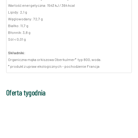
Wartość energetyczna: 1543 kJ / 364 kcal
Lipidy: 2,1 g
Węglowodany: 72,7 g
Białko: 11,7 g
Błonnik: 3,8 g
Sól < 0,01 g
Składniki:
Organiczna mąka orkiszowa Oberkulmer* typ 800, woda.
* produkt z upraw ekologicznych - pochodzenie Francja
Oferta tygodnia