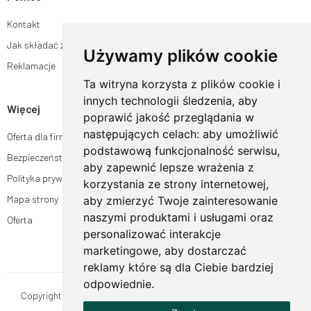
Kontakt
Jak składać zamówienia w sklepie ogrodyhildegardy.pl?
Używamy plików cookie
Reklamacje
Ta witryna korzysta z plików cookie i
innych technologii śledzenia, aby
Więcej
poprawić jakość przeglądania w
następujących celach:
aby umożliwić
Oferta dla firm
podstawową funkcjonalność serwisu
,
Bezpieczeństwo płatności
aby zapewnić lepsze wrażenia z
Polityka prywatności
korzystania ze strony internetowej
,
Mapa strony
aby zmierzyć Twoje zainteresowanie
naszymi produktami i usługami oraz
Oferta
personalizować interakcje
marketingowe
,
aby dostarczać
reklamy które są dla Ciebie bardziej
odpowiednie
.
Copyright © OgrodyHildegardy.pl. Wszystkie prawa zastrzeżone.