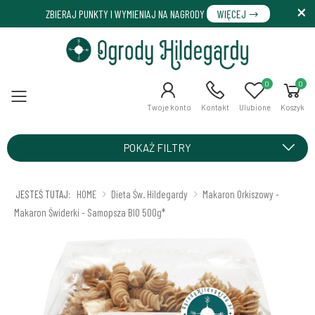
ZBIERAJ PUNKTY I WYMIENIAJ NA NAGRODY
WIĘCEJ
0
0
Menu
Twoje konto
Kontakt
Ulubione
Koszyk
POKAŻ FILTRY
JESTEŚ TUTAJ:
HOME
Dieta Św. Hildegardy
Makaron Orkiszowy -
Makaron Świderki - Samopsza BIO 500g*