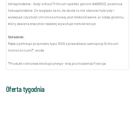
tetraploidalna - duży orkisz (Triticum spelta), genom AABBDD, pszenica
heksaploidalna. Ze względu na to, że zboże to nie stanowi hybrydy i
wykazuje czystość chromosomową, jest lekkostrawne, a rodzaj glutenu,
który zawiera znacznie rzadziej wywołuje nietolerancje.
Składniki:
Mąka z pełnego przymiału typu 1500 z prawdziwej samopszy (triticum
monococcum)*, woda
*Produkt rolnictwa ekologicznego- kraj pochodzenia Francja
Oferta tygodnia