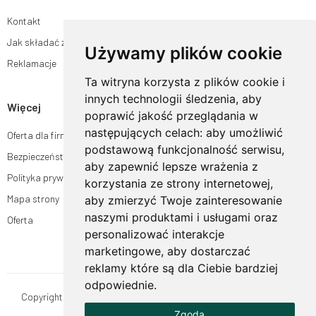
Kontakt
Jak składać zamówienia w sklepie ogrodyhildegardy.pl?
Używamy plików cookie
Reklamacje
Ta witryna korzysta z plików cookie i
innych technologii śledzenia, aby
Więcej
poprawić jakość przeglądania w
następujących celach:
aby umożliwić
Oferta dla firm
podstawową funkcjonalność serwisu
,
Bezpieczeństwo płatności
aby zapewnić lepsze wrażenia z
Polityka prywatności
korzystania ze strony internetowej
,
Mapa strony
aby zmierzyć Twoje zainteresowanie
naszymi produktami i usługami oraz
Oferta
personalizować interakcje
marketingowe
,
aby dostarczać
reklamy które są dla Ciebie bardziej
odpowiednie
.
Copyright © OgrodyHildegardy.pl. Wszystkie prawa zastrzeżone.
Zgoda
Designed by
MOUTON interactive