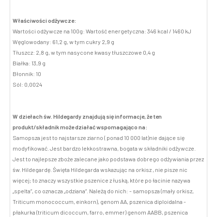
Właściwości odżywcze:
Wartości odżywcze na 100g: Wartość energetyczna: 346 kcal / 1460 kJ
Węglowodany: 61,2 g, w tym cukry 2,9 g
Tłuszcz: 2,8 g, w tym nasycone kwasy tłuszczowe 0,4 g
Białka: 13,9 g
Błonnik: 10
Sól: 0,0024
W dziełach św. Hildegardy znajdują się informacje, że ten
produkt/składnik może działać wspomagająco na:
Samopsza jest to najstarsze ziarno ( ponad 10 000 lat)nie dające się
modyfikować. Jest bardzo lekkostrawna, bogata w składniki odżywcze.
Jest to najlepsze zboże zalecane jako podstawa dobrego odżywiania przez
św. Hildegardę. Święta Hildegarda wskazując na orkisz , nie pisze nic
więcej; to znaczy wszystkie pszenice z łuską, które po łacinie nazywa
„spelta”, co oznacza „odziana”. Należą do nich: - samopsza (mały orkisz,
Triticum monococcum, einkorn), genom AA, pszenica diploidalna -
płakurka (triticum dicoccum, farro, emmer) genom AABB, pszenica