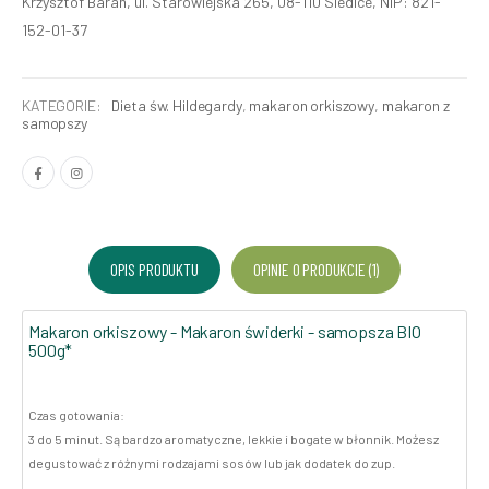
Krzysztof Baran, ul. Starowiejska 265, 08-110 Siedlce, NIP: 821-
152-01-37
KATEGORIE:
Dieta św. Hildegardy
,
makaron orkiszowy
,
makaron z
samopszy
OPIS PRODUKTU
OPINIE O PRODUKCIE (1)
Makaron orkiszowy - Makaron świderki - samopsza BIO
500g*
Czas gotowania:
3 do 5 minut. Są bardzo aromatyczne, lekkie i bogate w błonnik. Możesz
degustować z różnymi rodzajami sosów lub jak dodatek do zup.