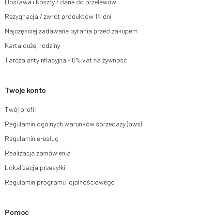
Dostawa i koszty / dane do przelewów
e-mail lub pisemnie na adres siedziby.
Rezygnacja / zwrot produktów 14 dni
Więcej informacji:
www.mouton.pl/ODO
Najczęściej zadawane pytania przed zakupem
Karta dużej rodziny
Tarcza antyinflacyjna - 0% vat na żywność
Twoje konto
Twój profil
Regulamin ogólnych warunków sprzedaży (ows)
Regulamin e-usług
Realizacja zamówienia
Lokalizacja przesyłki
Regulamin programu lojalnościowego
Pomoc