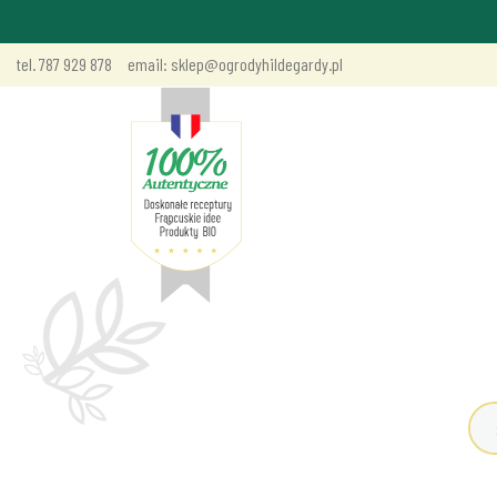
tel. 787 929 878
email: sklep@ogrodyhildegardy.pl