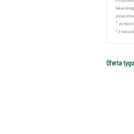
Po polsku
lekarskieg
pospoliteg
° ze zbio
^ z natura
Oferta tyg