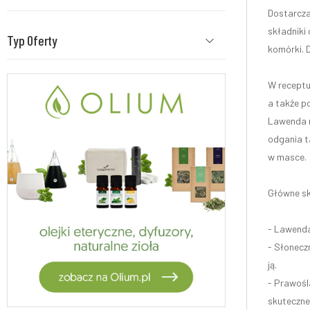
Dostarcza
składniki 
Typ Oferty
komórki. D
W receptu
a także p
Lawenda ma
odgania ta
w masce.
Główne sk
- Lawenda:
- Słonecz
ją.
- Prawośl
skuteczne 