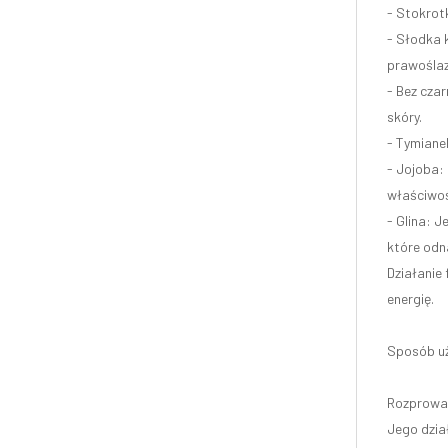
- Stokrotk
- Słodka k
prawośla
- Bez cza
skóry.
- Tymianek
- Jojoba: 
właściwoś
- Glina: J
które odna
Działanie 
energię.
Sposób uż
Rozprowad
Jego dział