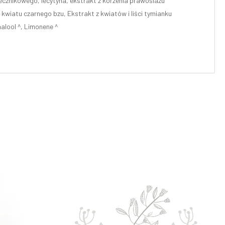
necznikowego, lecytyna, ekstrakt z korzenia prawoślazu
z kwiatu czarnego bzu, Ekstrakt z kwiatów i liści tymianku
nalool ^, Limonene ^