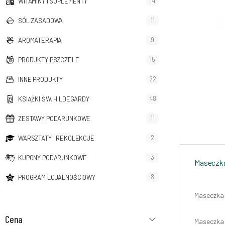
14
WITAMINY I SUPLEMENTY
11
SÓL ZASADOWA
9
AROMATERAPIA
15
PRODUKTY PSZCZELE
22
INNE PRODUKTY
48
KSIĄŻKI ŚW. HILDEGARDY
11
ZESTAWY PODARUNKOWE
2
WARSZTATY I REKOLEKCJE
3
KUPONY PODARUNKOWE
Maseczka
8
PROGRAM LOJALNOŚCIOWY
Maseczka 
Cena
Maseczka 