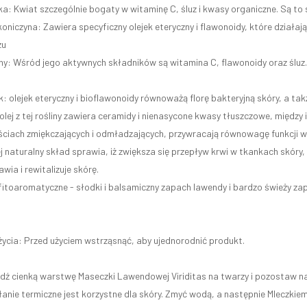
a: Kwiat szczególnie bogaty w witaminę C, śluz i kwasy organiczne. Są to s
oniczyna: Zawiera specyficzny olejek eteryczny i flawonoidy, które działaj
zu
rny: Wśród jego aktywnych składników są witamina C, flawonoidy oraz śluz.
: olejek eteryczny i bioflawonoidy równoważą florę bakteryjną skóry, a ta
olej z tej rośliny zawiera ceramidy i nienasycone kwasy tłuszczowe, między
ciach zmiękczających i odmładzających, przywracają równowagę funkcji wy
ej naturalny skład sprawia, iż zwiększa się przepływ krwi w tkankach skóry
wia i rewitalizuje skórę.
fitoaromatyczne - słodki i balsamiczny zapach lawendy i bardzo świeży zap
ycia: Przed użyciem wstrząsnąć, aby ujednorodnić produkt.
ź cienką warstwę Maseczki Lawendowej Viriditas na twarzy i pozostaw na
anie termiczne jest korzystne dla skóry. Zmyć wodą, a następnie Mleczkiem 