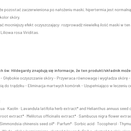
e pozostać zaczerwieniona po nałożeniu maski, hipertermia jest normalną r
kolor skóry.
ać mocniejszy efekt oczyszczający: rozprowadź niewielką ilość maski w te
Liliowa rosa Viriditas.
h św. Hildegardy znajdują się informacje, że ten produkt/składnik mo
: - Głębokie oczyszczanie skóry - Przywraca równowagę i wygładza skórę -
ą do trądziku - Eliminacja martwych komórek - Uzupełniająco w leczeniu cel
:
a · Kaolin · Lavandula latifolia herb extract* and Helianthus annuus seed oil*
s root extract* · Melilotus officinalis extract* · Sambucus nigra flower extrac
 Simmondsia chinensis seed oil* · Parfum* · Sorbic acid · Tocopherol · Thymu