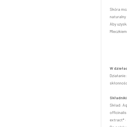
Skóra moż
naturalny 
Aby uzysk
Mleczkiem 
W dziełac
Działanie
skłonności
Składniki
Skład: Aqu
officinali
extract* ·