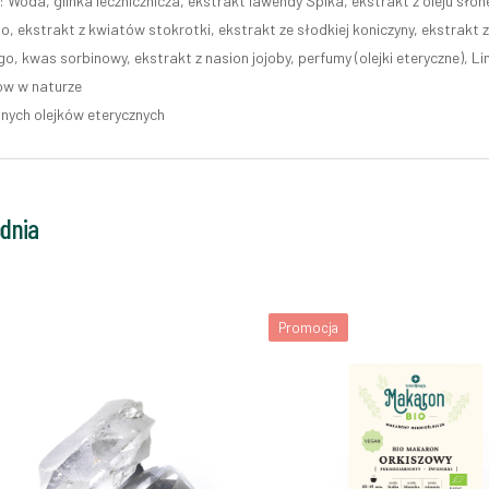
: Woda, glinka lecznicznicza, ekstrakt lawendy Spika, ekstrakt z oleju sło
o, ekstrakt z kwiatów stokrotki, ekstrakt ze słodkiej koniczyny, ekstrakt 
o, kwas sorbinowy, ekstrakt z nasion jojoby, perfumy (olejki eteryczne), Li
rów w naturze
lnych olejków eterycznych
odnia
Promocja