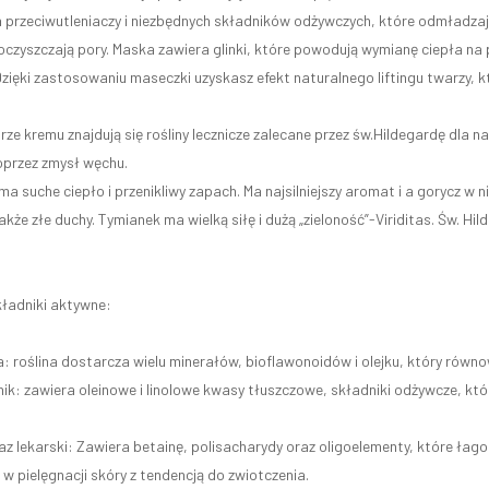
 przeciwutleniaczy i niezbędnych składników odżywczych, które odmładzają
oczyszczają pory. Maska zawiera glinki, które powodują wymianę ciepła na p
zięki zastosowaniu maseczki uzyskasz efekt naturalnego liftingu twarzy, k
rze kremu znajdują się rośliny lecznicze zalecane przez św.Hildegardę dla
oprzez zmysł węchu.
 suche ciepło i przenikliwy zapach. Ma najsilniejszy aromat i a gorycz w 
kże złe duchy. Tymianek ma wielką siłę i dużą „zieloność”-Viriditas. Św. Hil
ładniki aktywne:
 roślina dostarcza wielu minerałów, bioflawonoidów i olejku, który równow
nik: zawiera oleinowe i linolowe kwasy tłuszczowe, składniki odżywcze, k
az lekarski: Zawiera betainę, polisacharydy oraz oligoelementy, które ła
w pielęgnacji skóry z tendencją do zwiotczenia.