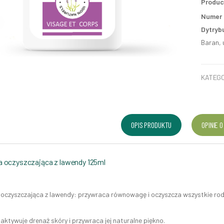
Produc
Numer p
Dytryb
Baran, 
KATEGO
OPIS PRODUKTU
OPINIE O
 oczyszczająca z lawendy 125ml
oczyszczająca z lawendy: przywraca równowagę i oczyszcza wszystkie rodz
aktywuje drenaż skóry i przywraca jej naturalne piękno.