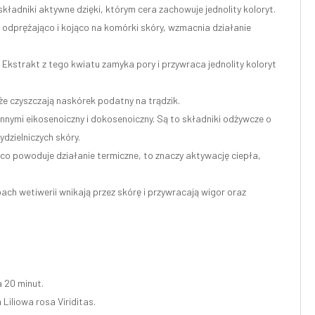
kładniki aktywne dzięki, którym cera zachowuje jednolity koloryt.
ą odprężająco i kojąco na komórki skóry, wzmacnia działanie
 Ekstrakt z tego kwiatu zamyka pory i przywraca jednolity koloryt
kże czyszczają naskórek podatny na trądzik.
 innymi eikosenoiczny i dokosenoiczny. Są to składniki odżywcze o
dzielniczych skóry.
, co powoduje działanie termiczne, to znaczy aktywację ciepła,
ach wetiwerii wnikają przez skórę i przywracają wigor oraz
 20 minut.
Liliowa rosa Viriditas.