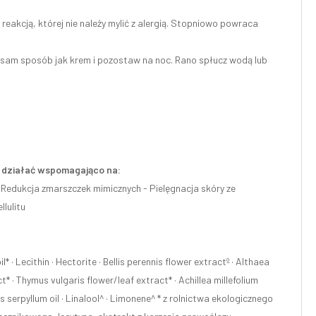
eakcją, której nie należy mylić z alergią. Stopniowo powraca
n sam sposób jak krem i pozostaw na noc. Rano spłucz wodą lub
że działać wspomagająco na:
 Redukcja zmarszczek mimicznych - Pielęgnacja skóry ze
lulitu
 · Lecithin · Hectorite · Bellis perennis flower extractº · Althaea
t* · Thymus vulgaris flower/leaf extract* · Achillea millefolium
s serpyllum oil · Linalool^ · Limonene^ * z rolnictwa ekologicznego