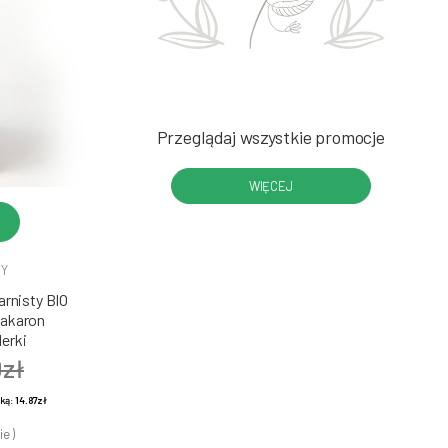
Przeglądaj wszystkie promocje
WIĘCEJ
DY
rnisty BIO
Makaron
erki
0zł
żką:
14.87zł
ie )