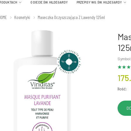
PRODUKTACH
O DIECIE ŚW. HILDEGARDY
PRZEPISY WG. ŚW. HILDEGARDY
HOME
Kosmetyki
Maseczka Oczyszczająca Z Lawendy 125ml
Mas
125
Symbol
175
Ilość: