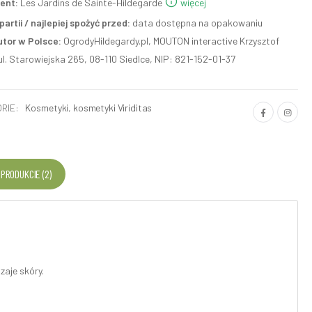
ent:
Les Jardins de Sainte-Hildegarde
więcej
artii / najlepiej spożyć przed:
data dostępna na opakowaniu
utor w Polsce:
OgrodyHildegardy.pl, MOUTON interactive Krzysztof
ul. Starowiejska 265, 08-110 Siedlce, NIP: 821-152-01-37
RIE:
Kosmetyki
,
kosmetyki Viriditas
 PRODUKCIE (2)
aje skóry.