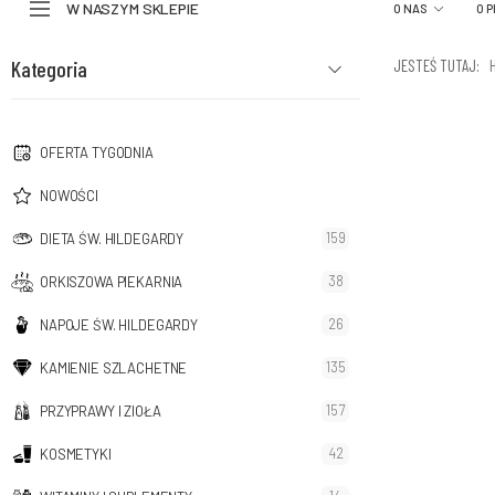
W NASZYM SKLEPIE
O NAS
O 
Kategoria
JESTEŚ TUTAJ:
OFERTA TYGODNIA
NOWOŚCI
159
DIETA ŚW. HILDEGARDY
38
ORKISZOWA PIEKARNIA
26
NAPOJE ŚW. HILDEGARDY
135
KAMIENIE SZLACHETNE
157
PRZYPRAWY I ZIOŁA
42
KOSMETYKI