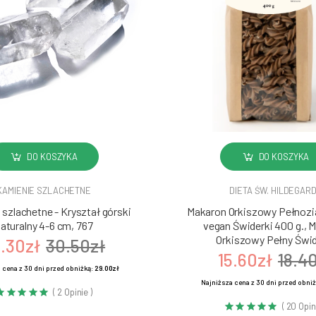
DO KOSZYKA
DO KOSZYKA
KAMIENIE SZLACHETNE
DIETA ŚW. HILDEGAR
szlachetne - Kryształ górski
Makaron Orkiszowy Pełnozia
aturalny 4-6 cm, 767
vegan Świderki 400 g., 
Orkiszowy Pełny Świd
.30zł
30.50zł
15.60zł
18.4
 cena z 30 dni przed obniżką:
29.00zł
Najniższa cena z 30 dni przed obni
( 2 Opinie )
( 20 Opin