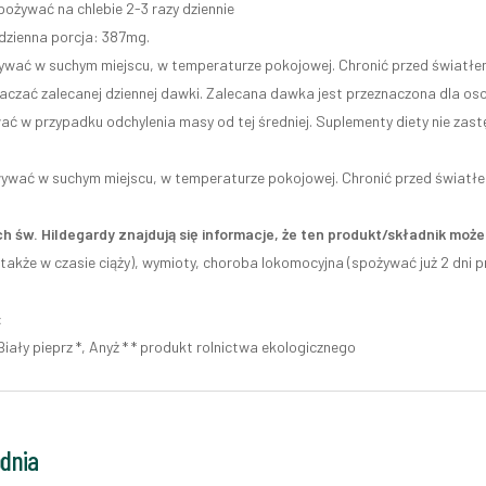
pożywać na chlebie 2-3 razy dziennie
dzienna porcja: 387mg.
wać w suchym miejscu, w temperaturze pokojowej. Chronić przed światłe
raczać zalecanej dziennej dawki. Zalecana dawka jest przeznaczona dla os
ć w przypadku odchylenia masy od tej średniej. Suplementy diety nie zastę
wać w suchym miejscu, w temperaturze pokojowej. Chronić przed światł
h św. Hildegardy znajdują się informacje, że ten produkt/składnik mo
także w czasie ciąży), wymioty, choroba lokomocyjna (spożywać już 2 dni p
:
Biały pieprz *, Anyż * * produkt rolnictwa ekologicznego
odnia