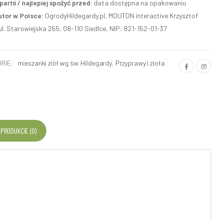
artii / najlepiej spożyć przed:
data dostępna na opakowaniu
utor w Polsce:
OgrodyHildegardy.pl, MOUTON interactive Krzysztof
ul. Starowiejska 265, 08-110 Siedlce, NIP: 821-152-01-37
RIE:
mieszanki ziół wg św. Hildegardy
,
Przyprawy i zioła
 PRODUKCIE (0)