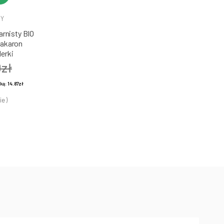
DY
rnisty BIO
Makaron
erki
0zł
żką:
14.87zł
ie )