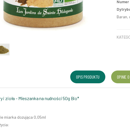
Numer p
Dytryb
Baran, 
KATEGO
OPIS PRODUKTU
OPINIE O
 i zioła - Mieszanka na nudności 50g Bio*
e miarka dozująca 0,05ml
ycia: