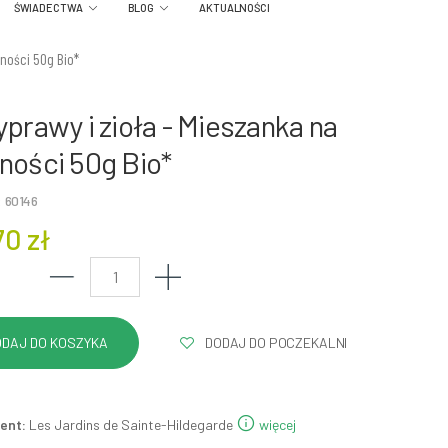
ŚWIADECTWA
BLOG
AKTUALNOŚCI
dności 50g Bio*
yprawy i zioła - Mieszanka na
ności 50g Bio*
 60146
70 zł
DODAJ DO POCZEKALNI
ent:
Les Jardins de Sainte-Hildegarde
więcej