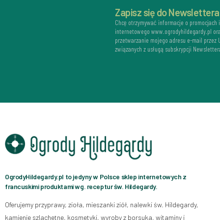
Zapisz się do Newslettera
Chcę otrzymywać informacje o promocjach 
internetowego www.ogrodyhildegardy.pl or
przetwarzanie mojego adresu e-mail przez
związanych z usługą subskrypcji Newsletter
OgrodyHildegardy.pl to jedyny w Polsce sklep internetowych z
francuskimi produktami wg. receptur św. Hildegardy.
Oferujemy przyprawy, zioła, mieszanki ziół, nalewki św. Hildegardy,
kamienie szlachetne, kosmetyki, wyroby z borsuka, witaminy i