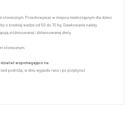
m słonecznym. Przechowywać w miejscu niedostępnym dla dzieci.
oby o średniej wadze od 50 do 70 kg. Dawkowanie należy
pują zróżnicowanej i zbilansowanej diety.
em słonecznym.
że działać wspomagająco na:
rzed podróżą, w dniu wyjazdu rano i po przybyciu)