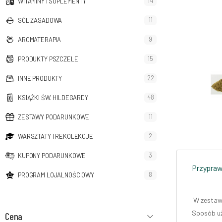
14
WITAMINY I SUPLEMENTY
11
SÓL ZASADOWA
9
AROMATERAPIA
15
PRODUKTY PSZCZELE
22
INNE PRODUKTY
48
KSIĄŻKI ŚW. HILDEGARDY
11
ZESTAWY PODARUNKOWE
2
WARSZTATY I REKOLEKCJE
3
KUPONY PODARUNKOWE
Przyprawy
8
PROGRAM LOJALNOŚCIOWY
W zestawi
Sposób uż
Cena