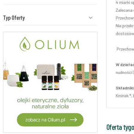
4 miarki s
Zalecana 
Typ Oferty
Przechowy
Nie przek
dostosowa
Przechowy
W dziełac
nudności (
Składniki
Kminek *, 
Oferta tyg