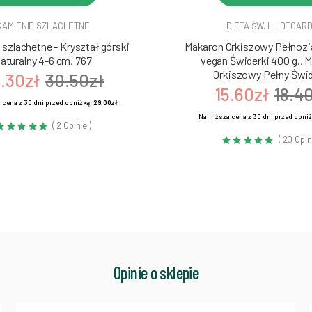
KAMIENIE SZLACHETNE
DIETA ŚW. HILDEGAR
szlachetne - Kryształ górski
Makaron Orkiszowy Pełnozia
aturalny 4-6 cm, 767
vegan Świderki 400 g., 
Orkiszowy Pełny Świd
.30zł
30.50zł
15.60zł
18.4
 cena z 30 dni przed obniżką:
29.00zł
Najniższa cena z 30 dni przed obni
( 2 Opinie )
( 20 Opin
Opinie o sklepie