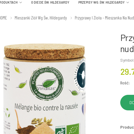
PRODUKTACH
O DIECIE ŚW. HILDEGARDY
PRZEPISY WG. ŚW. HILDEGARDY
HOME
Mieszanki Ziół Wg Św. Hildegardy
Przyprawy I Zioła - Mieszanka Na Nu
Prz
nud
Symbol:
29.
Ilość:
Produc