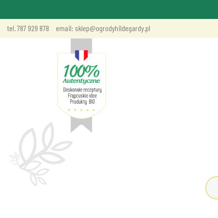
tel. 787 929 878
email: sklep@ogrodyhildegardy.pl