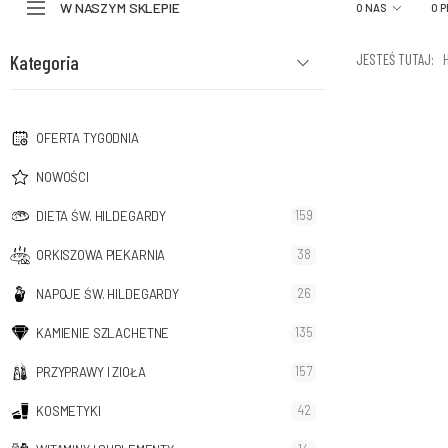
W NASZYM SKLEPIE
O NAS
O 
Kategoria
JESTEŚ TUTAJ:
OFERTA TYGODNIA
NOWOŚCI
159
DIETA ŚW. HILDEGARDY
38
ORKISZOWA PIEKARNIA
26
NAPOJE ŚW. HILDEGARDY
135
KAMIENIE SZLACHETNE
157
PRZYPRAWY I ZIOŁA
42
KOSMETYKI