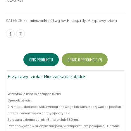
152-01-37
KATEGORIE:
mieszanki ziół wg św. Hildegardy
,
Przyprawy i zioła
OPIS PRODUKTU
OPINIE O PRODUKCIE (7)
Przyprawy i zioła - Mieszanka na żołądek
W zestawie miarka dozująca 0,2ml
Sposób użycia:
2-4 miarki dodać do soku winogronowego lub wina, spożywać po posiłku i
przed udaniem się na nocny spoczynek.
Zalecana dzienna porcja: 8miarek lub 680mg.
Przechowywać w suchym miejscu, w temperaturze pokojowej. Chronić