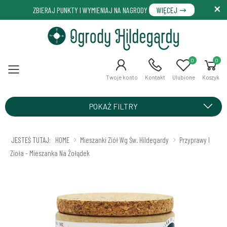
ZBIERAJ PUNKTY I WYMIENIAJ NA NAGRODY
WIĘCEJ
0
0
Menu
Twoje konto
Kontakt
Ulubione
Koszyk
POKAŻ FILTRY
JESTEŚ TUTAJ:
HOME
Mieszanki Ziół Wg Św. Hildegardy
Przyprawy I
Zioła - Mieszanka Na Żołądek