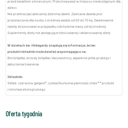
przed światłem słonecznym. Przechowywać w miejscu niedostępnym dla
dzieci.
Nie przekraczać zalecanej dziennej dawki. Zalecana dawka jest
przeznaczona dla osoby o średniej wadze od 50 do 70 kg. Dawkowanie
należy dostosować w przypadku odchylenia masy od tej średniej.
Suplementy diety nie zastępują zróżnicowanej i zbilansowanej diety.
W dziełach św. Hildegardy znajdują się informacje, że ten
produkt/składnik może działać wspomagająco na:
Ból żołądka, wrzody żołądka i dwunastnicy, zapalenie jelita grubego i
zaburzenia trawienia
Składniki:
Skład: czerwony galgant*, cytwar(kurkuma plamista), imbir* * produkt
rolnictwa ekologicznego
Oferta tygodnia