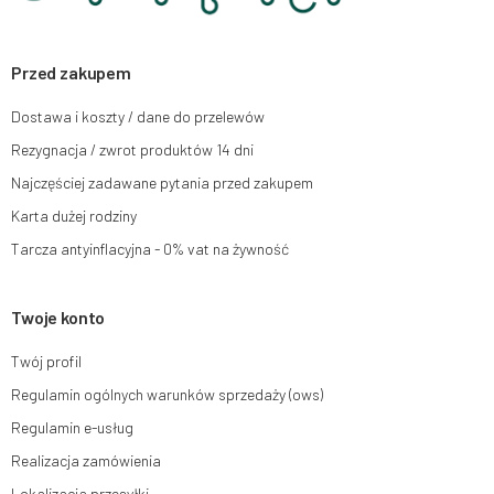
ich sprostowania, usunięcia, ograniczenia przetwarzania, wniesienia
sprzeciwu wobec przetwarzania swoich danych oraz prawo do wniesienia
skargi do organu nadzorczego oraz cofnięcia zgody w dowolnym
momencie bez wpływu na zgodność z prawem przetwarzania, którego
Przed zakupem
dokonano na podstawie zgody przed jej cofnięciem. W tym celu możesz
kontaktować się z działem obsługi klienta Mouton Interactive pod adresem
Dostawa i koszty / dane do przelewów
e-mail lub pisemnie na adres siedziby.
Rezygnacja / zwrot produktów 14 dni
Więcej informacji:
www.mouton.pl/ODO
Najczęściej zadawane pytania przed zakupem
Karta dużej rodziny
Tarcza antyinflacyjna - 0% vat na żywność
Twoje konto
Twój profil
Regulamin ogólnych warunków sprzedaży (ows)
Regulamin e-usług
Realizacja zamówienia
Lokalizacja przesyłki