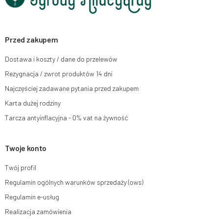
Przysługuje Ci prawo do żądania dostępu do swoich danych osobowych,
ich sprostowania, usunięcia, ograniczenia przetwarzania, wniesienia
sprzeciwu wobec przetwarzania swoich danych oraz prawo do wniesienia
skargi do organu nadzorczego oraz cofnięcia zgody w dowolnym
momencie bez wpływu na zgodność z prawem przetwarzania, którego
Przed zakupem
dokonano na podstawie zgody przed jej cofnięciem. W tym celu możesz
kontaktować się z działem obsługi klienta Mouton Interactive pod adresem
Dostawa i koszty / dane do przelewów
e-mail lub pisemnie na adres siedziby.
Rezygnacja / zwrot produktów 14 dni
Więcej informacji:
www.mouton.pl/ODO
Najczęściej zadawane pytania przed zakupem
Karta dużej rodziny
Tarcza antyinflacyjna - 0% vat na żywność
Twoje konto
Twój profil
Regulamin ogólnych warunków sprzedaży (ows)
Regulamin e-usług
Realizacja zamówienia