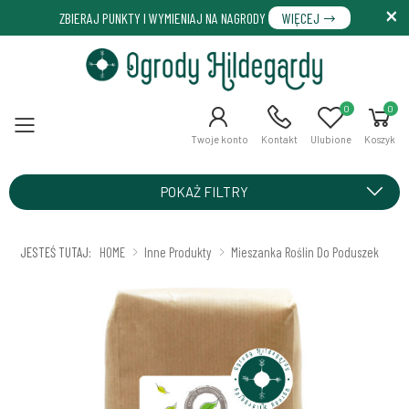
ZBIERAJ PUNKTY I WYMIENIAJ NA NAGRODY
WIĘCEJ
0
0
Menu
Twoje konto
Kontakt
Ulubione
Koszyk
POKAŻ FILTRY
JESTEŚ TUTAJ:
HOME
Inne Produkty
Mieszanka Roślin Do Poduszek