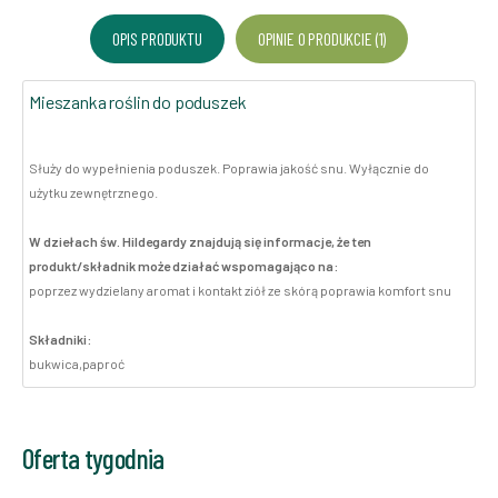
OPIS PRODUKTU
OPINIE O PRODUKCIE (1)
Mieszanka roślin do poduszek
Służy do wypełnienia poduszek. Poprawia jakość snu. Wyłącznie do
użytku zewnętrznego.
W dziełach św. Hildegardy znajdują się informacje, że ten
produkt/składnik może działać wspomagająco na:
poprzez wydzielany aromat i kontakt ziół ze skórą poprawia komfort snu
Składniki:
bukwica,paproć
Oferta tygodnia