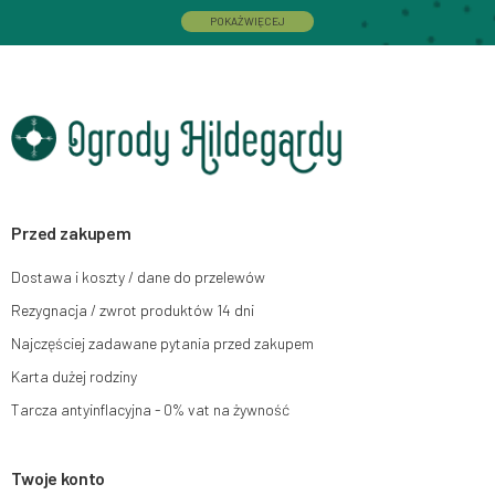
działalność gospodarczą pod firmą: Mouton Interactive Krzysztof Baran
POKAŻ WIĘCEJ
wpisaną do Centralnej Ewidencji i Informacji o Działalności Gospodarczej,
adres głównego miejsca wykonywania działalności w Siedlcach, ul.
Starowiejska 265, kod pocztowy: 08-110, posiadający numer NIP: 821-152-
01-37, REGON: 711650928 .
Dane będą przetwarzane w celu wysyłki newslettera i przechowywane do
chwili rezygnacji z subskrypcji.
Przysługuje Ci prawo do żądania dostępu do swoich danych osobowych,
ich sprostowania, usunięcia, ograniczenia przetwarzania, wniesienia
sprzeciwu wobec przetwarzania swoich danych oraz prawo do wniesienia
skargi do organu nadzorczego oraz cofnięcia zgody w dowolnym
momencie bez wpływu na zgodność z prawem przetwarzania, którego
Przed zakupem
dokonano na podstawie zgody przed jej cofnięciem. W tym celu możesz
kontaktować się z działem obsługi klienta Mouton Interactive pod adresem
Dostawa i koszty / dane do przelewów
e-mail lub pisemnie na adres siedziby.
Rezygnacja / zwrot produktów 14 dni
Więcej informacji:
www.mouton.pl/ODO
Najczęściej zadawane pytania przed zakupem
Karta dużej rodziny
Tarcza antyinflacyjna - 0% vat na żywność
Twoje konto