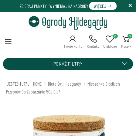
ZBIERAJ PUNKTY I WYMIENIAJ NA NAGRODY
WIĘCEJ
0
0
Menu
Twoje konto
Kontakt
Ulubione
Koszyk
POKAŻ FILTRY
JESTEŚ TUTAJ:
HOME
Dieta Św. Hildegardy
Mieszanka Słodkich
Przypraw Do Zaparzania 50g Bio*