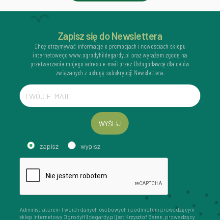
Zapisz się do Newslettera
Chcę otrzymywać informacje o promocjach i nowościach sklepu
internetowego www.ogrodyhildegardy.pl oraz wyrażam zgodę na
przetwarzanie mojego adresu e-mail przez Usługodawcę dla celów
związanych z usługą subskrypcji Newslettera.
WYŚLIJ
zapisz
wypisz
Administratorem Twoich danych osobowych i podmiotem prowadzącym
sklep internetowy OgrodyHildegardy.pl jest Krzysztof Baran, prowadzący