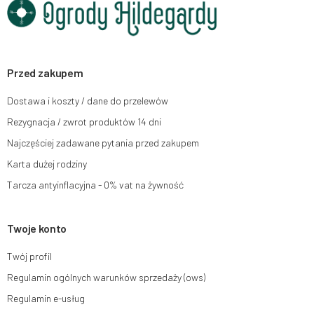
chwili rezygnacji z subskrypcji.
Przysługuje Ci prawo do żądania dostępu do swoich danych osobowych,
ich sprostowania, usunięcia, ograniczenia przetwarzania, wniesienia
sprzeciwu wobec przetwarzania swoich danych oraz prawo do wniesienia
skargi do organu nadzorczego oraz cofnięcia zgody w dowolnym
momencie bez wpływu na zgodność z prawem przetwarzania, którego
Przed zakupem
dokonano na podstawie zgody przed jej cofnięciem. W tym celu możesz
kontaktować się z działem obsługi klienta Mouton Interactive pod adresem
Dostawa i koszty / dane do przelewów
e-mail lub pisemnie na adres siedziby.
Rezygnacja / zwrot produktów 14 dni
Więcej informacji:
www.mouton.pl/ODO
Najczęściej zadawane pytania przed zakupem
Karta dużej rodziny
Tarcza antyinflacyjna - 0% vat na żywność
Twoje konto
Twój profil
Regulamin ogólnych warunków sprzedaży (ows)
Regulamin e-usług