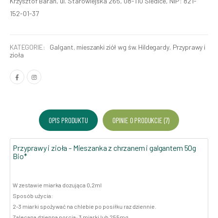
Krzysztof Baran, ul. Starowiejska 265, 08-110 Siedlce, NIP: 821-
152-01-37
KATEGORIE:
Galgant
,
mieszanki ziół wg św. Hildegardy
,
Przyprawy i
zioła
OPIS PRODUKTU
OPINIE O PRODUKCIE (7)
Przyprawy i zioła - Mieszanka z chrzanem i galgantem 50g
Bio*
W zestawie miarka dozująca 0,2ml
Sposób użycia:
2-3 miarki spożywać na chlebie po posiłku raz dziennie.
Zalecana dzienna porcja: 3 miarki lub 255mg.