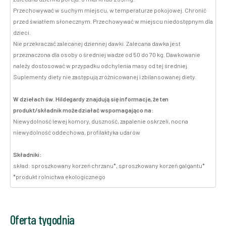
Przechowywać w suchym miejscu, w temperaturze pokojowej. Chronić
przed światłem słonecznym. Przechowywać w miejscu niedostępnym dla
dzieci.
Nie przekraczać zalecanej dziennej dawki. Zalecana dawka jest
przeznaczona dla osoby o średniej wadze od 50 do 70 kg. Dawkowanie
należy dostosować w przypadku odchylenia masy od tej średniej.
Suplementy diety nie zastępują zróżnicowanej i zbilansowanej diety.
W dziełach św. Hildegardy znajdują się informacje, że ten
produkt/składnik może działać wspomagająco na:
Niewydolność lewej komory, duszność, zapalenie oskrzeli, nocna
niewydolność oddechowa, profilaktyka udarów
Składniki:
skład: sproszkowany korzeń chrzanu*, sproszkowany korzeń galgantu*
*produkt rolnictwa ekologicznego
Oferta tygodnia