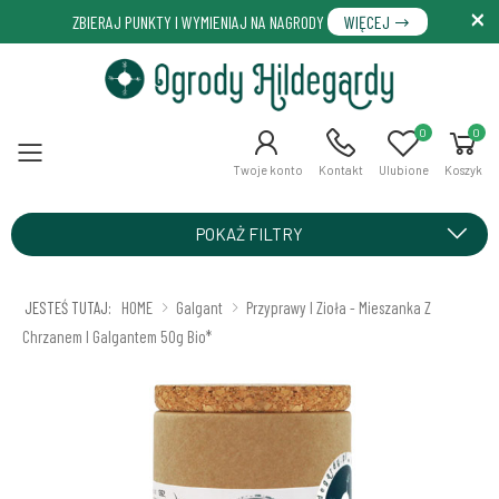
ZBIERAJ PUNKTY I WYMIENIAJ NA NAGRODY
WIĘCEJ
0
0
Menu
Twoje konto
Kontakt
Ulubione
Koszyk
POKAŻ FILTRY
JESTEŚ TUTAJ:
HOME
Galgant
Przyprawy I Zioła - Mieszanka Z
Chrzanem I Galgantem 50g Bio*