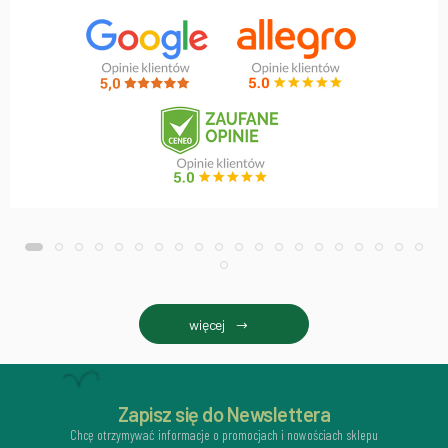
więcej
Zapisz się do Newslettera
Chcę otrzymywać informacje o promocjach i nowościach sklepu