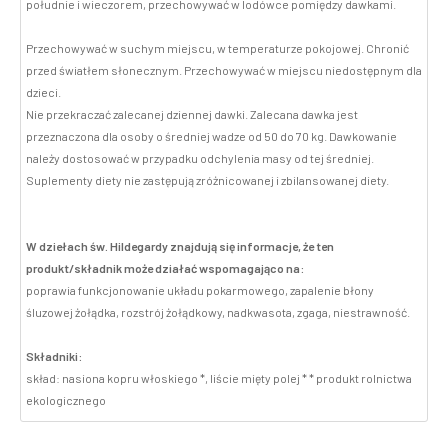
południe i wieczorem, przechowywać w lodówce pomiędzy dawkami.
Przechowywać w suchym miejscu, w temperaturze pokojowej. Chronić
przed światłem słonecznym. Przechowywać w miejscu niedostępnym dla
dzieci.
Nie przekraczać zalecanej dziennej dawki. Zalecana dawka jest
przeznaczona dla osoby o średniej wadze od 50 do 70 kg. Dawkowanie
należy dostosować w przypadku odchylenia masy od tej średniej.
Suplementy diety nie zastępują zróżnicowanej i zbilansowanej diety.
W dziełach św. Hildegardy znajdują się informacje, że ten
produkt/składnik może działać wspomagająco na:
poprawia funkcjonowanie układu pokarmowego, zapalenie błony
śluzowej żołądka, rozstrój żołądkowy, nadkwasota, zgaga, niestrawność.
Składniki:
skład: nasiona kopru włoskiego *, liście mięty polej * * produkt rolnictwa
ekologicznego