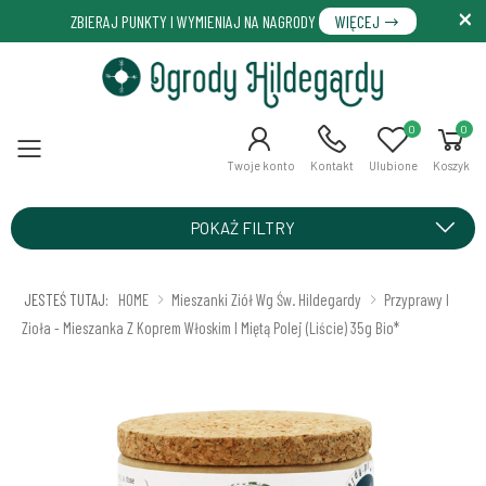
ZBIERAJ PUNKTY I WYMIENIAJ NA NAGRODY
WIĘCEJ
0
0
Menu
Twoje konto
Kontakt
Ulubione
Koszyk
POKAŻ FILTRY
JESTEŚ TUTAJ:
HOME
Mieszanki Ziół Wg Św. Hildegardy
Przyprawy I
Zioła - Mieszanka Z Koprem Włoskim I Miętą Polej (liście) 35g Bio*