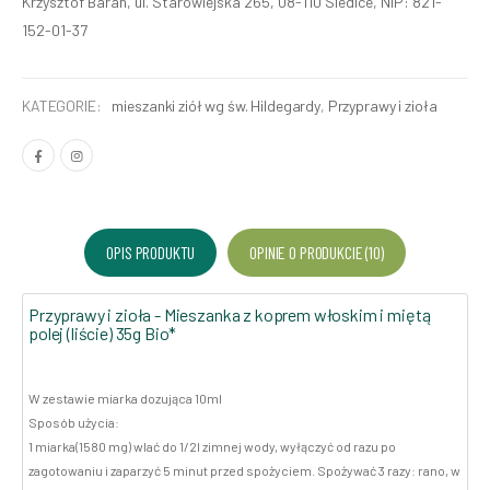
Krzysztof Baran, ul. Starowiejska 265, 08-110 Siedlce, NIP: 821-
152-01-37
KATEGORIE:
mieszanki ziół wg św. Hildegardy
,
Przyprawy i zioła
OPIS PRODUKTU
OPINIE O PRODUKCIE (10)
Przyprawy i zioła - Mieszanka z koprem włoskim i miętą
polej (liście) 35g Bio*
W zestawie miarka dozująca 10ml
Sposób użycia:
1 miarka(1580 mg) wlać do 1/2l zimnej wody, wyłączyć od razu po
zagotowaniu i zaparzyć 5 minut przed spożyciem. Spożywać 3 razy: rano, w