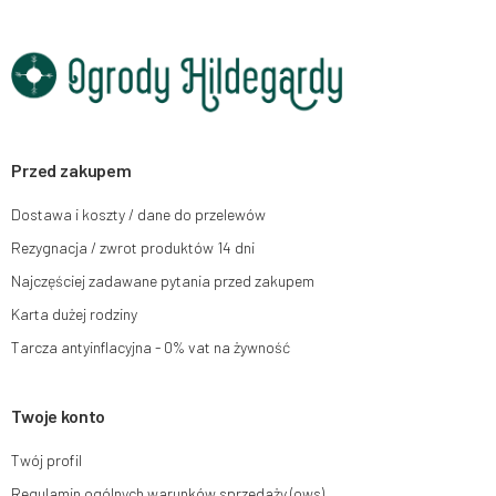
01-37, REGON: 711650928 .
Dane będą przetwarzane w celu wysyłki newslettera i przechowywane do
chwili rezygnacji z subskrypcji.
Przysługuje Ci prawo do żądania dostępu do swoich danych osobowych,
ich sprostowania, usunięcia, ograniczenia przetwarzania, wniesienia
sprzeciwu wobec przetwarzania swoich danych oraz prawo do wniesienia
skargi do organu nadzorczego oraz cofnięcia zgody w dowolnym
momencie bez wpływu na zgodność z prawem przetwarzania, którego
Przed zakupem
dokonano na podstawie zgody przed jej cofnięciem. W tym celu możesz
kontaktować się z działem obsługi klienta Mouton Interactive pod adresem
Dostawa i koszty / dane do przelewów
e-mail lub pisemnie na adres siedziby.
Rezygnacja / zwrot produktów 14 dni
Więcej informacji:
www.mouton.pl/ODO
Najczęściej zadawane pytania przed zakupem
Karta dużej rodziny
Tarcza antyinflacyjna - 0% vat na żywność
Twoje konto
Twój profil
Regulamin ogólnych warunków sprzedaży (ows)