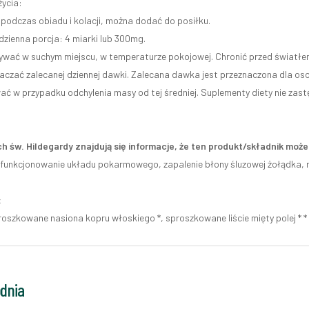
ycia:
 podczas obiadu i kolacji, można dodać do posiłku.
dzienna porcja: 4 miarki lub 300mg.
wać w suchym miejscu, w temperaturze pokojowej. Chronić przed światłe
raczać zalecanej dziennej dawki. Zalecana dawka jest przeznaczona dla os
ć w przypadku odchylenia masy od tej średniej. Suplementy diety nie zastę
h św. Hildegardy znajdują się informacje, że ten produkt/składnik mo
funkcjonowanie układu pokarmowego, zapalenie błony śluzowej żołądka, 
:
roszkowane nasiona kopru włoskiego *, sproszkowane liście mięty polej * 
odnia