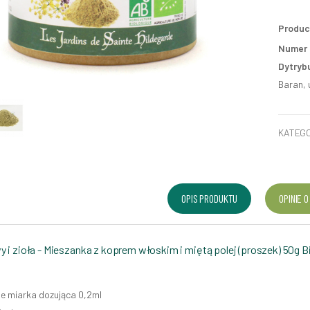
Produc
Numer p
Dytryb
Baran, 
KATEGO
OPIS PRODUKTU
OPINIE O
 i zioła - Mieszanka z koprem włoskim i miętą polej (proszek) 50g B
e miarka dozująca 0,2ml