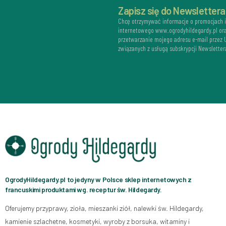
Zapisz się do Newslettera
Chcę otrzymywać informacje o promocjach 
internetowego www.ogrodyhildegardy.pl or
przetwarzanie mojego adresu e-mail przez
związanych z usługą subskrypcji Newsletter
OgrodyHildegardy.pl to jedyny w Polsce sklep internetowych z
francuskimi produktami wg. receptur św. Hildegardy.
Oferujemy przyprawy, zioła, mieszanki ziół, nalewki św. Hildegardy,
kamienie szlachetne, kosmetyki, wyroby z borsuka, witaminy i