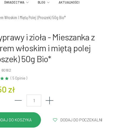
ŚWIADECTWA
BLOG
AKTUALNOŚCI
m Włoskim I Miętą Polej (proszek) 50g Bio*
yprawy i zioła - Mieszanka z
rem włoskim i miętą polej
oszek) 50g Bio*
 60162
( 5 Opinie )
50 zł
DODAJ DO POCZEKALNI