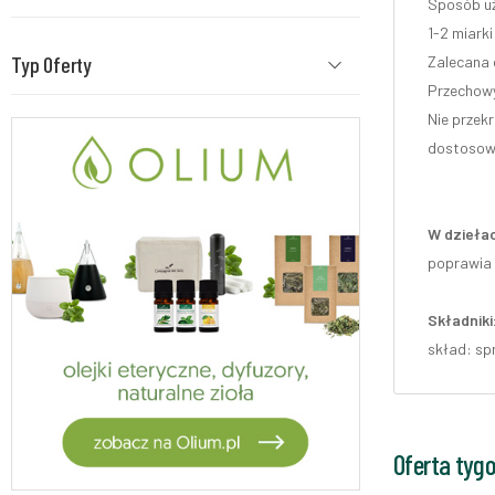
Sposób uż
1-2 miarki
Typ Oferty
Zalecana 
Przechowy
Nie przek
dostosowa
W dziełac
poprawia 
Składniki
skład: sp
Oferta tyg