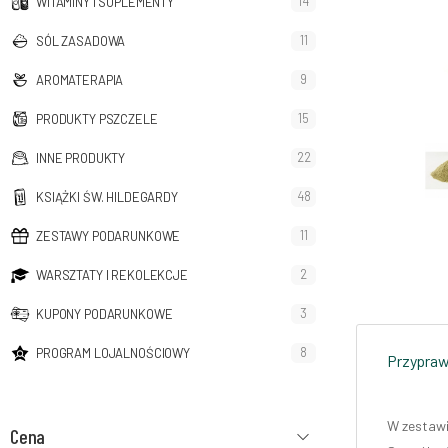
14
WITAMINY I SUPLEMENTY
11
SÓL ZASADOWA
9
AROMATERAPIA
15
PRODUKTY PSZCZELE
22
INNE PRODUKTY
48
KSIĄŻKI ŚW. HILDEGARDY
11
ZESTAWY PODARUNKOWE
2
WARSZTATY I REKOLEKCJE
3
KUPONY PODARUNKOWE
8
PROGRAM LOJALNOŚCIOWY
Przyprawy
W zestawi
Cena