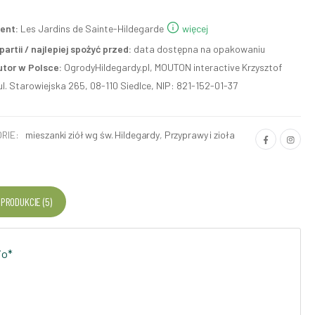
ent:
Les Jardins de Sainte-Hildegarde
więcej
artii / najlepiej spożyć przed:
data dostępna na opakowaniu
utor w Polsce:
OgrodyHildegardy.pl, MOUTON interactive Krzysztof
ul. Starowiejska 265, 08-110 Siedlce, NIP: 821-152-01-37
RIE:
mieszanki ziół wg św. Hildegardy
,
Przyprawy i zioła
 PRODUKCIE (5)
io*