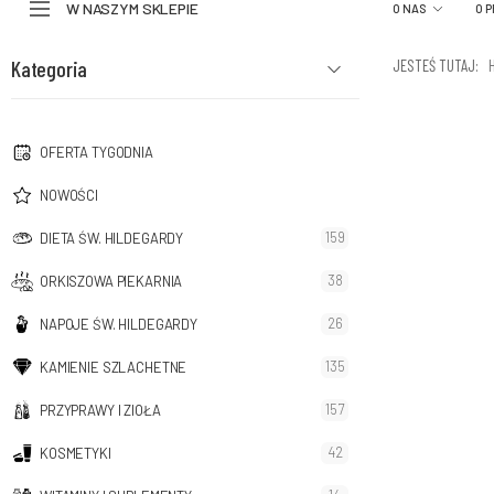
W NASZYM SKLEPIE
O NAS
O 
Kategoria
JESTEŚ TUTAJ:
OFERTA TYGODNIA
NOWOŚCI
159
DIETA ŚW. HILDEGARDY
38
ORKISZOWA PIEKARNIA
26
NAPOJE ŚW. HILDEGARDY
135
KAMIENIE SZLACHETNE
157
PRZYPRAWY I ZIOŁA
42
KOSMETYKI