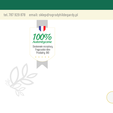
tel. 787 929 878
email: sklep@ogrodyhildegardy.pl