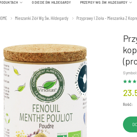
PRODUKTACH
O DIECIE ŚW. HILDEGARDY
PRZEPISY WG. ŚW. HILDEGARDY
HOME
Mieszanki Ziół Wg Św. Hildegardy
Przyprawy I Zioła - Mieszanka Z Kopre
Prz
kop
(pr
Symbol:
23.
Ilość: