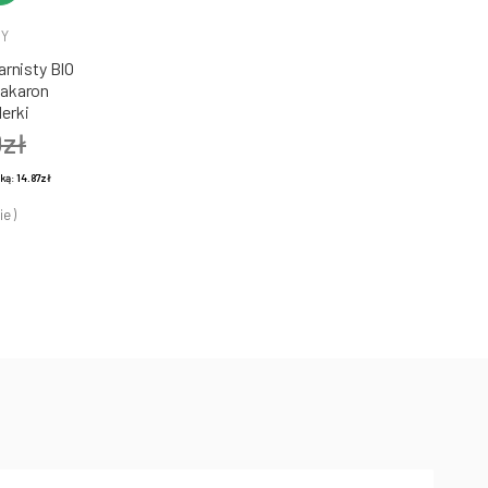
DY
rnisty BIO
Makaron
erki
0zł
żką:
14.87zł
ie )