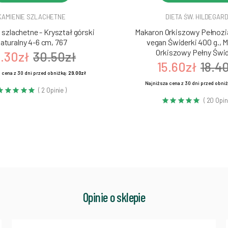
KAMIENIE SZLACHETNE
DIETA ŚW. HILDEGAR
szlachetne - Kryształ górski
Makaron Orkiszowy Pełnozia
aturalny 4-6 cm, 767
vegan Świderki 400 g., 
Orkiszowy Pełny Świd
.30zł
30.50zł
15.60zł
18.4
 cena z 30 dni przed obniżką:
29.00zł
Najniższa cena z 30 dni przed obni
( 2 Opinie )
( 20 Opin
Opinie o sklepie