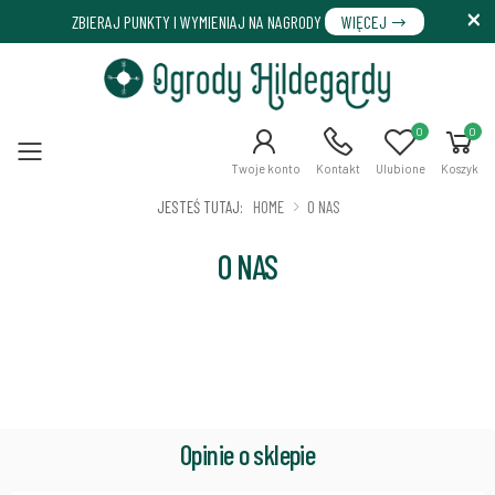
ZBIERAJ PUNKTY I WYMIENIAJ NA NAGRODY
WIĘCEJ
0
0
Menu
Twoje konto
Kontakt
Ulubione
Koszyk
JESTEŚ TUTAJ:
HOME
O NAS
O NAS
Opinie o sklepie