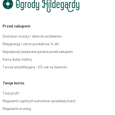
chwili rezygnacji z subskrypcji.
Przysługuje Ci prawo do żądania dostępu do swoich danych osobowych,
ich sprostowania, usunięcia, ograniczenia przetwarzania, wniesienia
sprzeciwu wobec przetwarzania swoich danych oraz prawo do wniesienia
skargi do organu nadzorczego oraz cofnięcia zgody w dowolnym
momencie bez wpływu na zgodność z prawem przetwarzania, którego
Przed zakupem
dokonano na podstawie zgody przed jej cofnięciem. W tym celu możesz
kontaktować się z działem obsługi klienta Mouton Interactive pod adresem
Dostawa i koszty / dane do przelewów
e-mail lub pisemnie na adres siedziby.
Rezygnacja / zwrot produktów 14 dni
Więcej informacji:
www.mouton.pl/ODO
Najczęściej zadawane pytania przed zakupem
Karta dużej rodziny
Tarcza antyinflacyjna - 0% vat na żywność
Twoje konto
Twój profil
Regulamin ogólnych warunków sprzedaży (ows)
Regulamin e-usług