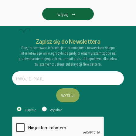
więcej
Zapisz się do Newslettera
Chcę otrzymywać informacje o promocjach i nowościach sklepu
internetowego www.ogrodyhildegardy.pl oraz wyrażam zgodę na
przetwarzanie mojego adresu e-mail przez Usługodawcę dla celów
związanych z usługą subskrypcji Newslettera.
WYŚLIJ
zapisz
wypisz