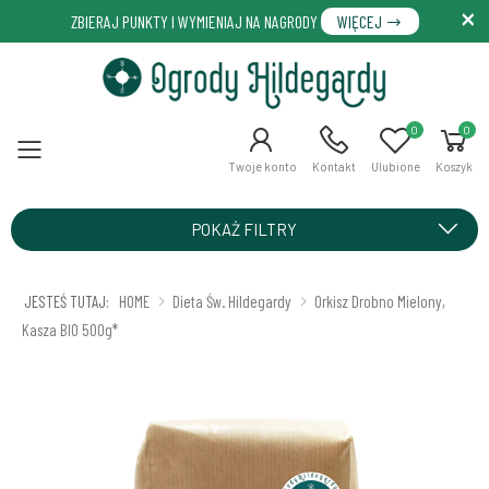
ZBIERAJ PUNKTY I WYMIENIAJ NA NAGRODY
WIĘCEJ
0
0
Menu
Twoje konto
Kontakt
Ulubione
Koszyk
POKAŻ FILTRY
JESTEŚ TUTAJ:
HOME
Dieta Św. Hildegardy
Orkisz Drobno Mielony,
Kasza BIO 500g*