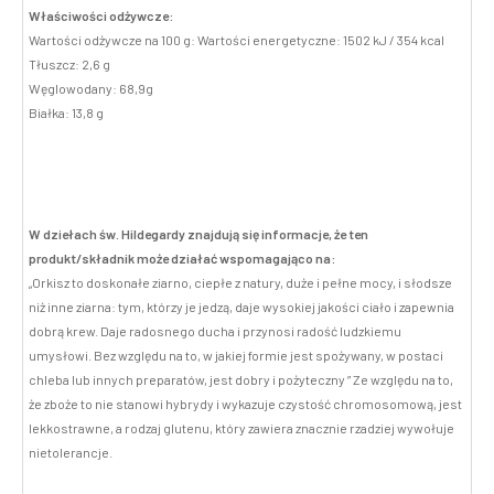
Właściwości odżywcze:
Wartości odżywcze na 100 g: Wartości energetyczne: 1502 kJ / 354 kcal
Tłuszcz: 2,6 g
Węglowodany: 68,9g
Białka: 13,8 g
W dziełach św. Hildegardy znajdują się informacje, że ten
produkt/składnik może działać wspomagająco na:
„Orkisz to doskonałe ziarno, ciepłe z natury, duże i pełne mocy, i słodsze
niż inne ziarna: tym, którzy je jedzą, daje wysokiej jakości ciało i zapewnia
dobrą krew. Daje radosnego ducha i przynosi radość ludzkiemu
umysłowi. Bez względu na to, w jakiej formie jest spożywany, w postaci
chleba lub innych preparatów, jest dobry i pożyteczny ” Ze względu na to,
że zboże to nie stanowi hybrydy i wykazuje czystość chromosomową, jest
lekkostrawne, a rodzaj glutenu, który zawiera znacznie rzadziej wywołuje
nietolerancje.