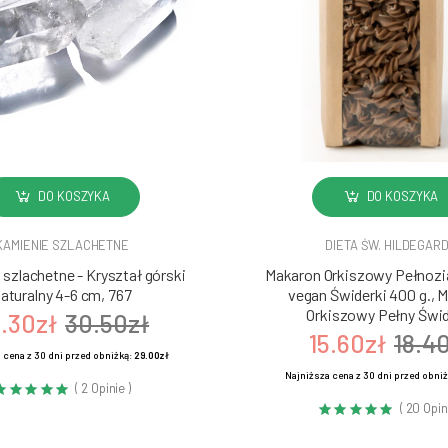
DO KOSZYKA
DO KOSZYKA
KAMIENIE SZLACHETNE
DIETA ŚW. HILDEGAR
szlachetne - Kryształ górski
Makaron Orkiszowy Pełnozia
aturalny 4-6 cm, 767
vegan Świderki 400 g., 
Orkiszowy Pełny Świd
.30zł
30.50zł
15.60zł
18.4
 cena z 30 dni przed obniżką:
29.00zł
Najniższa cena z 30 dni przed obni
( 2 Opinie )
( 20 Opin