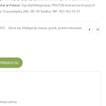
utor w Polsce:
OgrodyHildegardy.pl, MOUTON interactive Krzysztof
ul. Starowiejska 265, 08-110 Siedlce, NIP: 821-152-01-37
RIE:
Dieta św. Hildegardy
,
kasza, grysik, płatki orkiszowe
 PRODUKCIE (14)
onej sałaty.