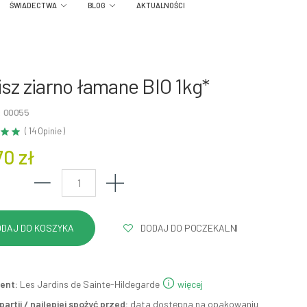
ŚWIADECTWA
BLOG
AKTUALNOŚCI
isz ziarno łamane BIO 1kg*
: 00055
( 14 Opinie )
70 zł
DODAJ DO POCZEKALNI
ent:
Les Jardins de Sainte-Hildegarde
więcej
artii / najlepiej spożyć przed:
data dostępna na opakowaniu