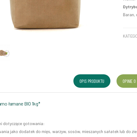
Dytryb
Baran, 
KATEGO
OPIS PRODUKTU
OPINIE O
arno łamane BIO 1kg*
i dotyczące gotowania:
ania jako dodatek do mięs, warzyw, sosów, mieszanych sałatek lub do ziel