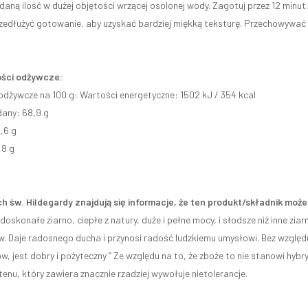
aną ilość w dużej objętości wrzącej osolonej wody. Zagotuj przez 12 minut.
zedłużyć gotowanie, aby uzyskać bardziej miękką teksturę. Przechowywać 
ści odżywcze:
odżywcze na 100 g: Wartości energetyczne: 1502 kJ / 354 kcal
any: 68,9 g
,6 g
,8 g
h św. Hildegardy znajdują się informacje, że ten produkt/składnik mo
 doskonałe ziarno, ciepłe z natury, duże i pełne mocy, i słodsze niż inne ziar
. Daje radosnego ducha i przynosi radość ludzkiemu umysłowi. Bez względu 
w, jest dobry i pożyteczny ” Ze względu na to, że zboże to nie stanowi hy
tenu, który zawiera znacznie rzadziej wywołuje nietolerancje.