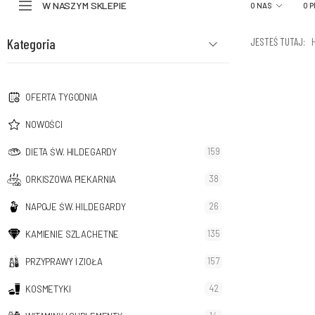
W NASZYM SKLEPIE
O NAS
O 
Kategoria
JESTEŚ TUTAJ:
OFERTA TYGODNIA
NOWOŚCI
159
DIETA ŚW. HILDEGARDY
38
ORKISZOWA PIEKARNIA
26
NAPOJE ŚW. HILDEGARDY
135
KAMIENIE SZLACHETNE
157
PRZYPRAWY I ZIOŁA
42
KOSMETYKI