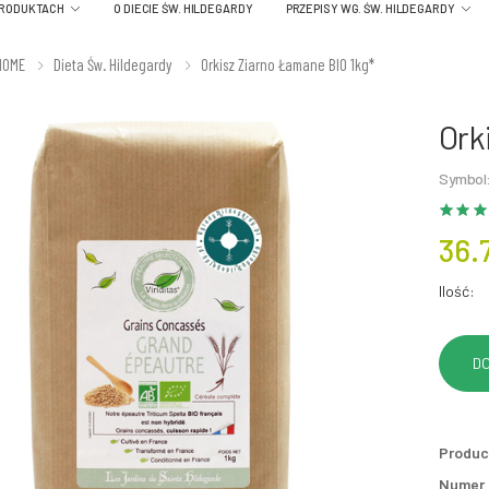
PRODUKTACH
O DIECIE ŚW. HILDEGARDY
PRZEPISY WG. ŚW. HILDEGARDY
HOME
Dieta Św. Hildegardy
Orkisz Ziarno Łamane BIO 1kg*
Ork
Symbol
36.
Ilość:
Produc
Numer p