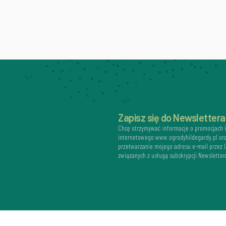
Zapisz się do Newslettera
Chcę otrzymywać informacje o promocjach 
internetowego www.ogrodyhildegardy.pl or
przetwarzanie mojego adresu e-mail przez
związanych z usługą subskrypcji Newsletter