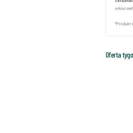
Składniki
orkisz ni
*Produkt 
Oferta tyg