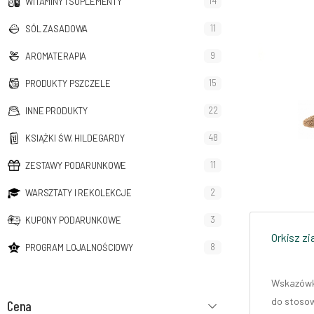
14
WITAMINY I SUPLEMENTY
11
SÓL ZASADOWA
9
AROMATERAPIA
15
PRODUKTY PSZCZELE
22
INNE PRODUKTY
48
KSIĄŻKI ŚW. HILDEGARDY
11
ZESTAWY PODARUNKOWE
2
WARSZTATY I REKOLEKCJE
3
KUPONY PODARUNKOWE
Orkisz zi
8
PROGRAM LOJALNOŚCIOWY
Wskazówk
do stosow
Cena