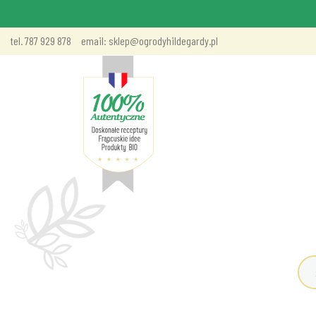
tel. 787 929 878
email: sklep@ogrodyhildegardy.pl