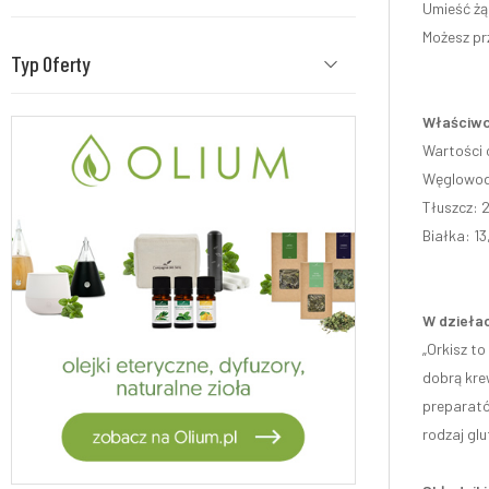
Umieść żąd
Możesz pr
Typ Oferty
Właściwo
Wartości 
Węglowod
Tłuszcz: 2
Białka: 13
W dziełac
„Orkisz to
dobrą krew
preparató
rodzaj glu