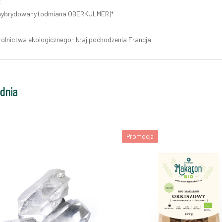
:
ehybrydowany (odmiana OBERKULMER)*
rolnictwa ekologicznego- kraj pochodzenia Francja
odnia
Promocja