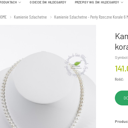
PRODUKTACH
O DIECIE ŚW. HILDEGARDY
PRZEPISY WG. ŚW. HILDEGARDY
HOME
Kamienie Szlachetne
Kamienie Szlachetne - Perły Rzeczne Korale 6
Kam
kor
Symbol
141.
Ilość:
Produc