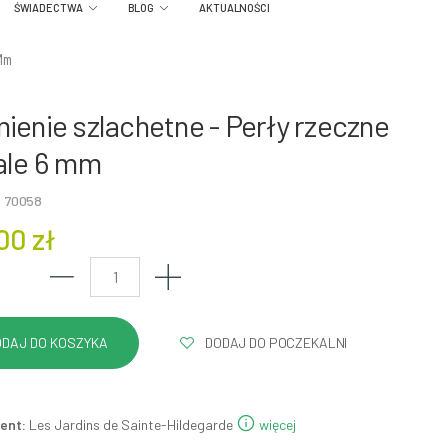
ŚWIADECTWA
BLOG
AKTUALNOŚCI
 Mm
ienie szlachetne - Perły rzeczne
ale 6 mm
: 70058
00 zł
DODAJ DO POCZEKALNI
ent:
Les Jardins de Sainte-Hildegarde
więcej