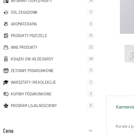
14
WITAMINY I SUPLEMENTY
11
SÓL ZASADOWA
9
AROMATERAPIA
15
PRODUKTY PSZCZELE
22
INNE PRODUKTY
48
KSIĄŻKI ŚW. HILDEGARDY
11
ZESTAWY PODARUNKOWE
2
WARSZTATY I REKOLEKCJE
3
KUPONY PODARUNKOWE
8
PROGRAM LOJALNOŚCIOWY
Kamienie 
Korale z p
Cena