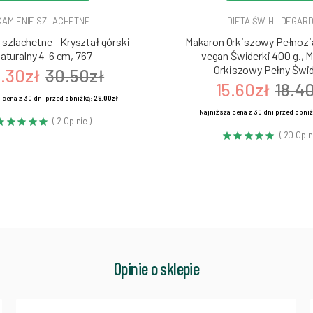
KAMIENIE SZLACHETNE
DIETA ŚW. HILDEGAR
szlachetne - Kryształ górski
Makaron Orkiszowy Pełnozia
aturalny 4-6 cm, 767
vegan Świderki 400 g., 
Orkiszowy Pełny Świd
.30zł
30.50zł
15.60zł
18.4
 cena z 30 dni przed obniżką:
29.00zł
Najniższa cena z 30 dni przed obni
( 2 Opinie )
( 20 Opin
Opinie o sklepie