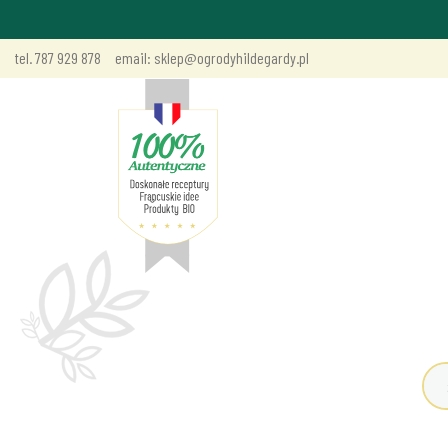
tel. 787 929 878
email: sklep@ogrodyhildegardy.pl