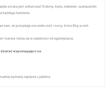
ażda sztuka jest unikatowa! Srebrny, biały, niebieski, szampański,
dla każdego kamienia.
 nam, że posiadają one wiele cnót i mocy, które Bóg w nich
eń i barwa różnią się w zależności od egzemplarza.
że działać wspomagająco na:
alnej wymiany zapięcia u jubilera.