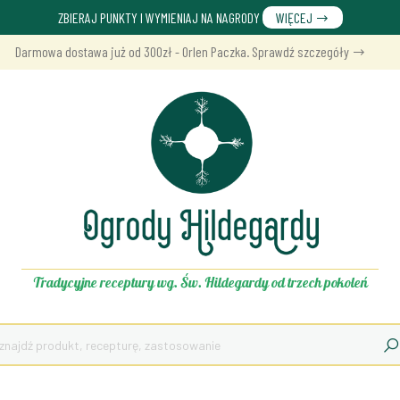
ZBIERAJ PUNKTY I WYMIENIAJ NA NAGRODY
WIĘCEJ
Darmowa dostawa już od 300zł - Orlen Paczka. Sprawdź szczegóły
Tradycyjne receptury wg. Św. Hildegardy od trzech pokoleń