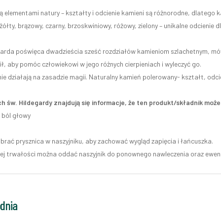
ą elementami natury – kształty i odcienie kamieni są różnorodne, dlatego k
ółty, brązowy, czarny, brzoskwiniowy, różowy, zielony – unikalne odcienie 
garda poświęca dwadzieścia sześć rozdziałów kamieniom szlachetnym, mówi
ł, aby pomóc człowiekowi w jego różnych cierpieniach i wyleczyć go.
ie działają na zasadzie magii. Naturalny kamień polerowany- kształt, odci
h św. Hildegardy znajdują się informacje, że ten produkt/składnik mo
 ból głowy
 brać prysznica w naszyjniku, aby zachować wygląd zapięcia i łańcuszka.
zej trwałości można oddać naszyjnik do ponownego nawleczenia oraz ewentu
odnia