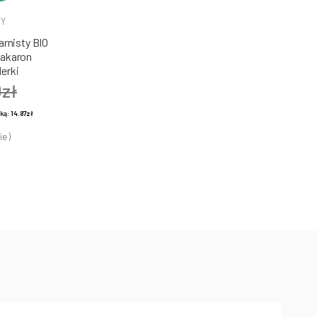
DY
rnisty BIO
Makaron
erki
0zł
żką:
14.87zł
ie )