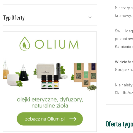
Minerały s
kremowy, ż
Typ Oferty
Św. Hilde
pozostawi
Kamienie n
W dziełac
Gorączka,
Nie należy
Dla dłużs
Oferta tyg