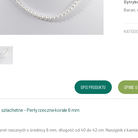
Dytryb
Baran, 
KATEGO
OPIS PRODUKTU
OPINIE O
szlachetne - Perły rzeczne korale 6 mm
ereł rzecznych o średnicy 6 mm, długość od 40 do 42 cm. Naszyjnik z kamie