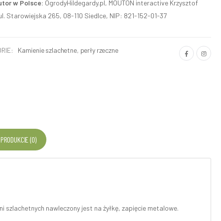
utor w Polsce:
OgrodyHildegardy.pl, MOUTON interactive Krzysztof
ul. Starowiejska 265, 08-110 Siedlce, NIP: 821-152-01-37
RIE:
Kamienie szlachetne
,
perły rzeczne
 PRODUKCIE (0)
ni szlachetnych nawleczony jest na żyłkę, zapięcie metalowe.