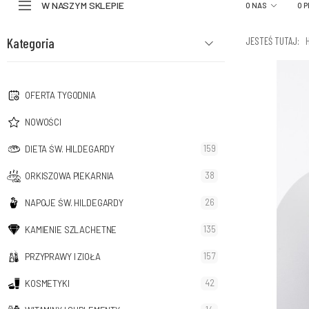
W NASZYM SKLEPIE
O NAS
O 
Kategoria
JESTEŚ TUTAJ:
OFERTA TYGODNIA
NOWOŚCI
159
DIETA ŚW. HILDEGARDY
38
ORKISZOWA PIEKARNIA
26
NAPOJE ŚW. HILDEGARDY
135
KAMIENIE SZLACHETNE
157
PRZYPRAWY I ZIOŁA
42
KOSMETYKI