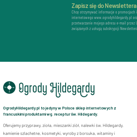
Zapisz się do Newslettera
Chcę otrzymywać informacje o promocjach 
internetowego www.ogrodyhildegardy.pl or
przetwarzanie mojego adresu e-mail przez
związanych z usługą subskrypcji Newsletter
OgrodyHildegardy.pl to jedyny w Polsce sklep internetowych z
francuskimi produktami wg. receptur św. Hildegardy.
Oferujemy przyprawy, zioła, mieszanki ziół, nalewki św. Hildegardy,
kamienie szlachetne, kosmetyki, wyroby z borsuka, witaminy i