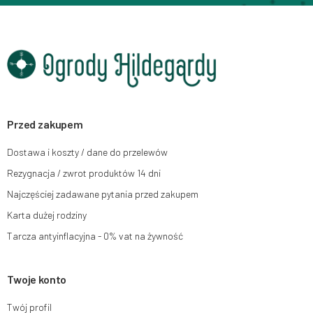
adres głównego miejsca wykonywania działalności w Siedlcach, ul.
Starowiejska 265, kod pocztowy: 08-110, posiadający numer NIP: 821-152-
01-37, REGON: 711650928 .
Dane będą przetwarzane w celu wysyłki newslettera i przechowywane do
chwili rezygnacji z subskrypcji.
Przysługuje Ci prawo do żądania dostępu do swoich danych osobowych,
ich sprostowania, usunięcia, ograniczenia przetwarzania, wniesienia
sprzeciwu wobec przetwarzania swoich danych oraz prawo do wniesienia
skargi do organu nadzorczego oraz cofnięcia zgody w dowolnym
momencie bez wpływu na zgodność z prawem przetwarzania, którego
Przed zakupem
dokonano na podstawie zgody przed jej cofnięciem. W tym celu możesz
kontaktować się z działem obsługi klienta Mouton Interactive pod adresem
Dostawa i koszty / dane do przelewów
e-mail lub pisemnie na adres siedziby.
Rezygnacja / zwrot produktów 14 dni
Więcej informacji:
www.mouton.pl/ODO
Najczęściej zadawane pytania przed zakupem
Karta dużej rodziny
Tarcza antyinflacyjna - 0% vat na żywność
Twoje konto
Twój profil