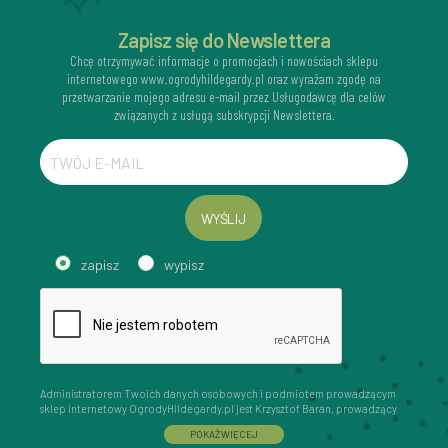
Zapisz się do Newslettera
Chcę otrzymywać informacje o promocjach i nowościach sklepu
internetowego www.ogrodyhildegardy.pl oraz wyrażam zgodę na
przetwarzanie mojego adresu e-mail przez Usługodawcę dla celów
związanych z usługą subskrypcji Newslettera.
WYŚLIJ
zapisz
wypisz
Administratorem Twoich danych osobowych i podmiotem prowadzącym
sklep internetowy OgrodyHildegardy.pl jest Krzysztof Baran, prowadzący
działalność gospodarczą pod firmą: Mouton Interactive Krzysztof Baran
POKAŻ WIĘCEJ
wpisaną do Centralnej Ewidencji i Informacji o Działalności Gospodarczej,