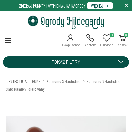
ZBIERAJ PUNKTY I WYMIENIAJ NA NAGRODY
WIĘCEJ
0
0
Menu
Twoje konto
Kontakt
Ulubione
Koszyk
POKAŻ FILTRY
JESTEŚ TUTAJ:
HOME
Kamienie Szlachetne
Kamienie Szlachetne -
Sard Kamień Polerowany