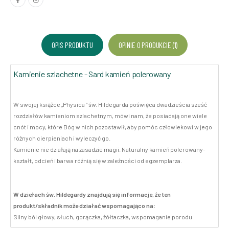
OPIS PRODUKTU
OPINIE O PRODUKCIE (1)
Kamienie szlachetne - Sard kamień polerowany
W swojej książce „Physica ” św. Hildegarda poświęca dwadzieścia sześć
rozdziałów kamieniom szlachetnym, mówi nam, że posiadają one wiele
cnót i mocy, które Bóg w nich pozostawił, aby pomóc człowiekowi w jego
różnych cierpieniach i wyleczyć go.
Kamienie nie działają na zasadzie magii. Naturalny kamień polerowany-
kształt, odcień i barwa różnią się w zależności od egzemplarza.
W dziełach św. Hildegardy znajdują się informacje, że ten
produkt/składnik może działać wspomagająco na:
Silny ból głowy, słuch, gorączka, żółtaczka, wspomaganie porodu