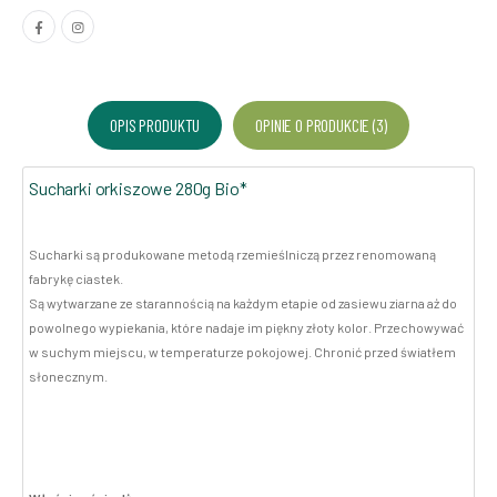
OPIS PRODUKTU
OPINIE O PRODUKCIE (3)
Sucharki orkiszowe 280g Bio*
Sucharki są produkowane metodą rzemieślniczą przez renomowaną
fabrykę ciastek.
Są wytwarzane ze starannością na każdym etapie od zasiewu ziarna aż do
powolnego wypiekania, które nadaje im piękny złoty kolor. Przechowywać
w suchym miejscu, w temperaturze pokojowej. Chronić przed światłem
słonecznym.