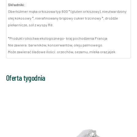
Składniki:
Oberkülmer mąka orkiszowa typ 800 * (gluten orkiszowy), nieutwardzony
olej kokosowy *, nierafinowany brązowy cukier trzcinowy *, drożdże
piekarnicze, sól z wyspy Ré.
*Produkt rolnictwa ekologicznego- kraj pochodzenia Francja
Nie zawiera: barwników, konserwantów, oleju palmowego.
Może zawierać śladowe ilości: orzechów, sezamu, mleka oraz jajek
Oferta tygodnia