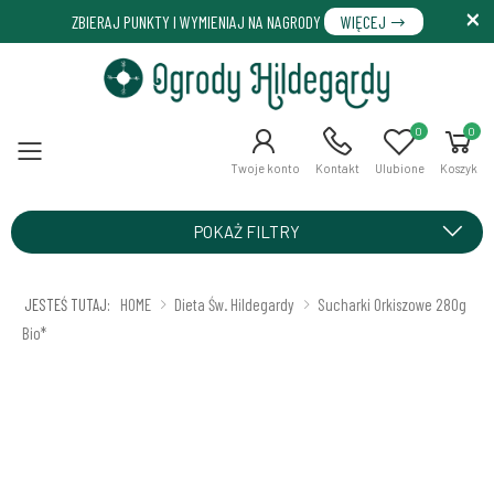
ZBIERAJ PUNKTY I WYMIENIAJ NA NAGRODY
WIĘCEJ
0
0
Menu
Twoje konto
Kontakt
Ulubione
Koszyk
POKAŻ FILTRY
JESTEŚ TUTAJ:
HOME
Dieta Św. Hildegardy
Sucharki Orkiszowe 280g
Bio*