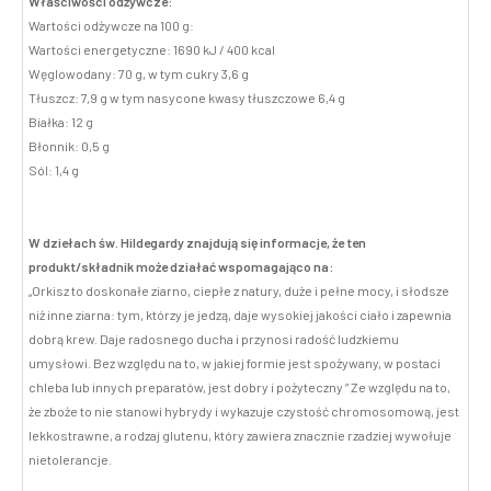
Właściwości odżywcze:
Wartości odżywcze na 100 g:
Wartości energetyczne: 1690 kJ / 400 kcal
Węglowodany: 70 g, w tym cukry 3,6 g
Tłuszcz: 7,9 g w tym nasycone kwasy tłuszczowe 6,4 g
Białka: 12 g
Błonnik: 0,5 g
Sól: 1,4 g
W dziełach św. Hildegardy znajdują się informacje, że ten
produkt/składnik może działać wspomagająco na:
„Orkisz to doskonałe ziarno, ciepłe z natury, duże i pełne mocy, i słodsze
niż inne ziarna: tym, którzy je jedzą, daje wysokiej jakości ciało i zapewnia
dobrą krew. Daje radosnego ducha i przynosi radość ludzkiemu
umysłowi. Bez względu na to, w jakiej formie jest spożywany, w postaci
chleba lub innych preparatów, jest dobry i pożyteczny ” Ze względu na to,
że zboże to nie stanowi hybrydy i wykazuje czystość chromosomową, jest
lekkostrawne, a rodzaj glutenu, który zawiera znacznie rzadziej wywołuje
nietolerancje.