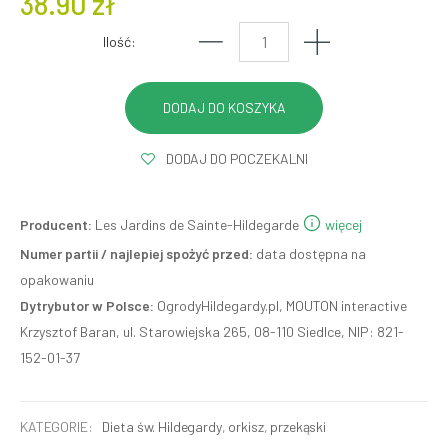
38.90 zł
Ilość:
DODAJ DO POCZEKALNI
Producent:
Les Jardins de Sainte-Hildegarde
więcej
Numer partii / najlepiej spożyć przed:
data dostępna na
opakowaniu
Dytrybutor w Polsce:
OgrodyHildegardy.pl, MOUTON interactive
Krzysztof Baran, ul. Starowiejska 265, 08-110 Siedlce, NIP: 821-
152-01-37
KATEGORIE:
Dieta św. Hildegardy
,
orkisz
,
przekąski