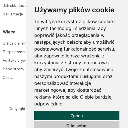
Jak składać zamówienia w sklepie ogrodyhildegardy.pl?
Używamy plików cookie
Reklamacje
Ta witryna korzysta z plików cookie i
innych technologii śledzenia, aby
Więcej
poprawić jakość przeglądania w
następujących celach:
aby umożliwić
Oferta dla firm
podstawową funkcjonalność serwisu
,
Bezpieczeństwo płatności
aby zapewnić lepsze wrażenia z
Polityka prywatności
korzystania ze strony internetowej
,
Mapa strony
aby zmierzyć Twoje zainteresowanie
naszymi produktami i usługami oraz
Oferta
personalizować interakcje
marketingowe
,
aby dostarczać
reklamy które są dla Ciebie bardziej
odpowiednie
.
Copyright © OgrodyHildegardy.pl. Wszystkie prawa zastrzeżone.
Zgoda
Designed by
MOUTON interactive
Zobacz nasz profil na:
Odmawiam