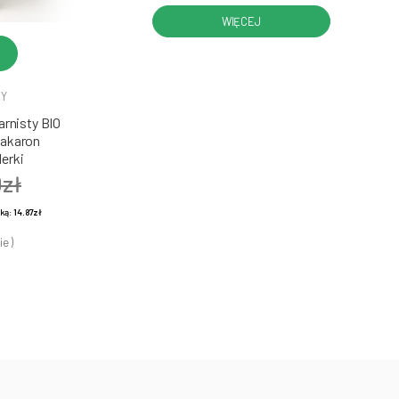
WIĘCEJ
DY
rnisty BIO
Makaron
erki
0zł
żką:
14.87zł
ie )