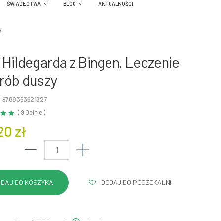
ŚWIADECTWA
BLOG
AKTUALNOŚCI
y
 Hildegarda z Bingen. Leczenie
rób duszy
: 9788363621827
( 9 Opinie )
20 zł
DODAJ DO POCZEKALNI