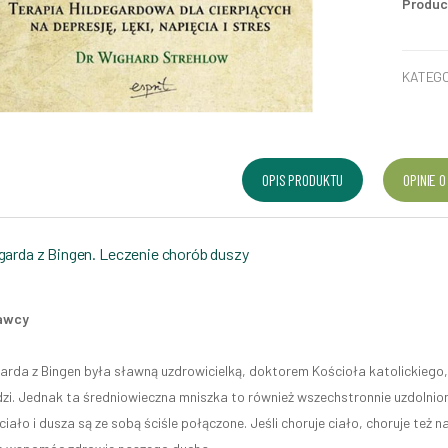
Produc
KATEGO
OPIS PRODUKTU
OPINIE O
garda z Bingen. Leczenie chorób duszy
awcy
garda z Bingen była sławną uzdrowicielką, doktorem Kościoła katolickiego, 
udzi. Jednak ta średniowieczna mniszka to również wszechstronnie uzdolnio
 ciało i dusza są ze sobą ściśle połączone. Jeśli choruje ciało, choruje też