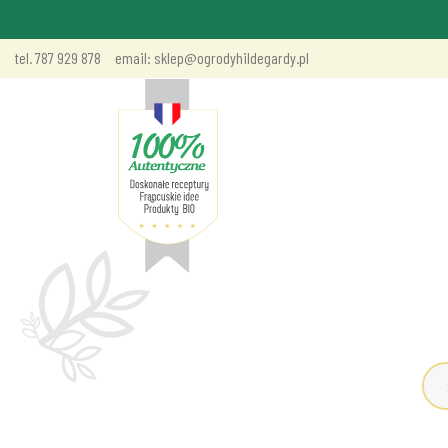
tel. 787 929 878
email: sklep@ogrodyhildegardy.pl