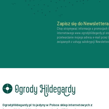
Zapisz się do Newslettera
Chcę otrzymywać informacje o promocjach 
internetowego www.ogrodyhildegardy.pl or
przetwarzanie mojego adresu e-mail przez
związanych z usługą subskrypcji Newsletter
OgrodyHildegardy.pl to jedyny w Polsce sklep internetowych z