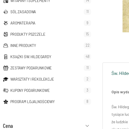
14
WITAMINY I SUPLEMENTY
11
SÓL ZASADOWA
9
AROMATERAPIA
15
PRODUKTY PSZCZELE
22
INNE PRODUKTY
48
KSIĄŻKI ŚW. HILDEGARDY
11
ZESTAWY PODARUNKOWE
Św. Hilde
2
WARSZTATY I REKOLEKCJE
3
KUPONY PODARUNKOWE
Opis wyd
8
PROGRAM LOJALNOŚCIOWY
Św. Hilde
tysiące l
że ludzkie
Cena