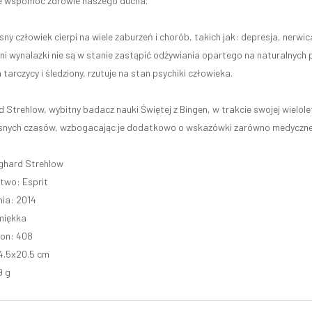
e wspomóc zdrowie naszego ducha.
ny człowiek cierpi na wiele zaburzeń i chorób, takich jak: depresja, nerwi
ni wynalazki nie są w stanie zastąpić odżywiania opartego na naturalnych
tarczycy i śledziony, rzutuje na stan psychiki człowieka.
d Strehlow, wybitny badacz nauki Świętej z Bingen, w trakcie swojej wielol
nych czasów, wzbogacając je dodatkowo o wskazówki zarówno medyczne, j
ghard Strehlow
two: Esprit
ia: 2014
miękka
ron: 408
4.5x20.5 cm
9 g