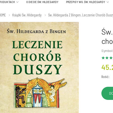
PRODUKTACH
O DIECIE ŚW. HILDEGARDY
PRZEPISY WG. ŚW. HILDEGARDY
HOME
Książki Św. Hildegardy
Św. Hildegarda Z Bingen. Leczenie Chorób Dusz
Św.
cho
Symbol
45.
Ilość: