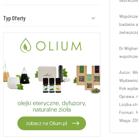
skuteczni
Współczes
Typ Oferty
badania a
zwłaszcza 
Dr Wighar
współczes
Autor: Wi
Wydawnic
Rok wydan
Oprawa: 
Liczba st
Format: 1
Waga: 33