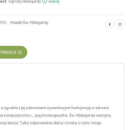
ent:
Ogrody Hildegardy
więcej
RIE:
Książki Św. Hildegardy
 PRODUKCIE (9)
a zgodnie z jej zaleceniami żywieniowymi funkcjonują w zdrowiu
na kompozytorka i... psychoterapeutka. Św. Hildegarda wierzyła,
 nasza dusza. Tylko odpowiednia dieta i troska o ciało mogą