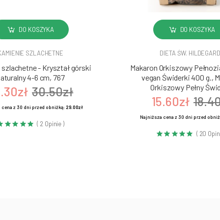
DO KOSZYKA
DO KOSZYKA
KAMIENIE SZLACHETNE
DIETA ŚW. HILDEGAR
szlachetne - Kryształ górski
Makaron Orkiszowy Pełnozia
aturalny 4-6 cm, 767
vegan Świderki 400 g., 
Orkiszowy Pełny Świd
.30zł
30.50zł
15.60zł
18.4
 cena z 30 dni przed obniżką:
29.00zł
Najniższa cena z 30 dni przed obni
( 2 Opinie )
( 20 Opin