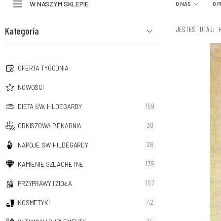
W NASZYM SKLEPIE
O NAS
O 
Kategoria
JESTEŚ TUTAJ:
OFERTA TYGODNIA
NOWOŚCI
159
DIETA ŚW. HILDEGARDY
38
ORKISZOWA PIEKARNIA
26
NAPOJE ŚW. HILDEGARDY
135
KAMIENIE SZLACHETNE
157
PRZYPRAWY I ZIOŁA
42
KOSMETYKI