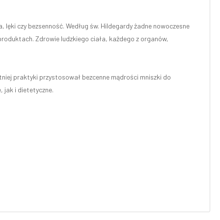
ca, lęki czy bezsenność. Według św. Hildegardy żadne nowoczesne
 produktach. Zdrowie ludzkiego ciała, każdego z organów,
etniej praktyki przystosował bezcenne mądrości mniszki do
ak i dietetyczne.