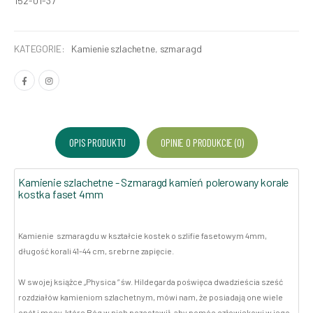
152-01-37
KATEGORIE:
Kamienie szlachetne
,
szmaragd
OPIS PRODUKTU
OPINIE O PRODUKCIE (0)
Kamienie szlachetne - Szmaragd kamień polerowany korale
kostka faset 4mm
Kamienie szmaragdu w kształcie kostek o szlifie fasetowym 4mm,
długość korali 41-44 cm, srebrne zapięcie.
W swojej książce „Physica ” św. Hildegarda poświęca dwadzieścia sześć
rozdziałów kamieniom szlachetnym, mówi nam, że posiadają one wiele
cnót i mocy, które Bóg w nich pozostawił, aby pomóc człowiekowi w jego