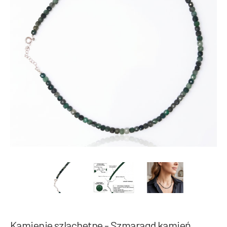
Kamienie szlachetne - Szmaragd kamień