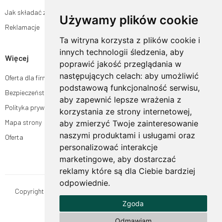
Jak składać zamówienia w sklepie ogrodyhildegardy.pl?
Używamy plików cookie
Reklamacje
Ta witryna korzysta z plików cookie i
innych technologii śledzenia, aby
Więcej
poprawić jakość przeglądania w
następujących celach:
aby umożliwić
Oferta dla firm
podstawową funkcjonalność serwisu
,
Bezpieczeństwo płatności
aby zapewnić lepsze wrażenia z
Polityka prywatności
korzystania ze strony internetowej
,
Mapa strony
aby zmierzyć Twoje zainteresowanie
naszymi produktami i usługami oraz
Oferta
personalizować interakcje
marketingowe
,
aby dostarczać
reklamy które są dla Ciebie bardziej
odpowiednie
.
Copyright © OgrodyHildegardy.pl. Wszystkie prawa zastrzeżone.
Zgoda
Designed by
MOUTON interactive
Zobacz nasz profil na:
Odmawiam