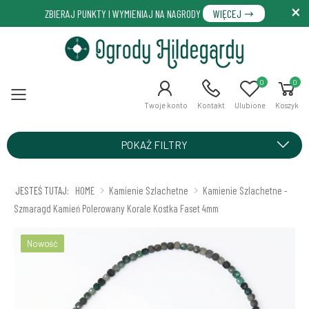
ZBIERAJ PUNKTY I WYMIENIAJ NA NAGRODY
WIĘCEJ
0
0
Menu
Twoje konto
Kontakt
Ulubione
Koszyk
POKAŻ FILTRY
JESTEŚ TUTAJ:
HOME
Kamienie Szlachetne
Kamienie Szlachetne -
Szmaragd Kamień Polerowany Korale Kostka Faset 4mm
Nowość