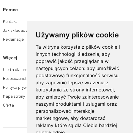
Pomoc
Kontakt
Jak składać zamówienia w sklepie ogrodyhildegardy.pl?
Używamy plików cookie
Reklamacje
Ta witryna korzysta z plików cookie i
innych technologii śledzenia, aby
Więcej
poprawić jakość przeglądania w
następujących celach:
aby umożliwić
Oferta dla firm
podstawową funkcjonalność serwisu
,
Bezpieczeństwo płatności
aby zapewnić lepsze wrażenia z
Polityka prywatności
korzystania ze strony internetowej
,
Mapa strony
aby zmierzyć Twoje zainteresowanie
naszymi produktami i usługami oraz
Oferta
personalizować interakcje
marketingowe
,
aby dostarczać
reklamy które są dla Ciebie bardziej
odpowiednie
.