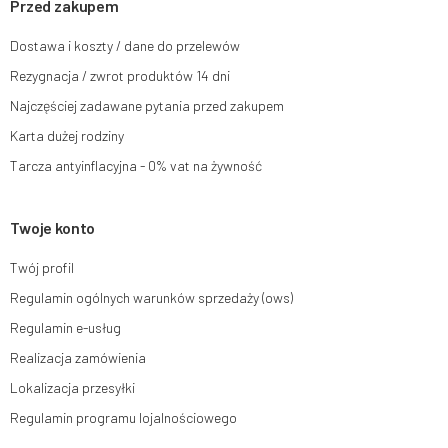
Przed zakupem
dokonano na podstawie zgody przed jej cofnięciem. W tym celu możesz
kontaktować się z działem obsługi klienta Mouton Interactive pod adresem
Dostawa i koszty / dane do przelewów
e-mail lub pisemnie na adres siedziby.
Rezygnacja / zwrot produktów 14 dni
Więcej informacji:
www.mouton.pl/ODO
Najczęściej zadawane pytania przed zakupem
Karta dużej rodziny
Tarcza antyinflacyjna - 0% vat na żywność
Twoje konto
Twój profil
Regulamin ogólnych warunków sprzedaży (ows)
Regulamin e-usług
Realizacja zamówienia
Lokalizacja przesyłki
Regulamin programu lojalnościowego