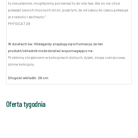
to nieustannie, moglibyśmy porównać to do siły lwa. Ale on nie chce
pokazać swoich mocnych stron, poza tym, że od czasu do czasu pokazuje
je z radości i zachwytu ”.
PHYSICA 7.28
W dziełach św. Hildegardy znajdują się informacje, że ten
produkt/składnik może działać wspomagająco na:
Problemy z krążeniem w kończynach dolnych, żylaki, stopa cukrzycowa,
zimne kończyny
Długość wkładki: 26 cm
Oferta tygodnia