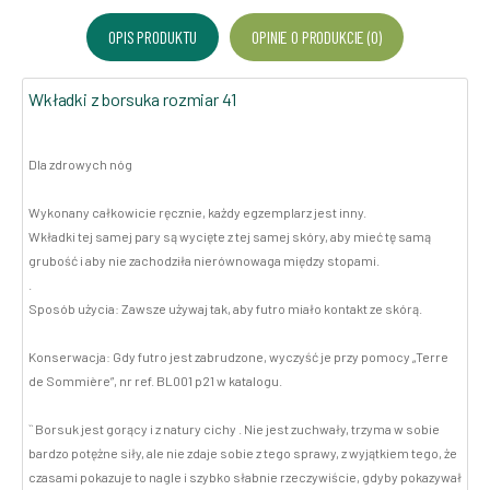
OPIS PRODUKTU
OPINIE O PRODUKCIE (0)
Wkładki z borsuka rozmiar 41
Dla zdrowych nóg
Wykonany całkowicie ręcznie, każdy egzemplarz jest inny.
Wkładki tej samej pary są wycięte z tej samej skóry, aby mieć tę samą
grubość i aby nie zachodziła nierównowaga między stopami.
.
Sposób użycia: Zawsze używaj tak, aby futro miało kontakt ze skórą.
Konserwacja: Gdy futro jest zabrudzone, wyczyść je przy pomocy „Terre
de Sommière”, nr ref. BL001 p21 w katalogu.
`` Borsuk jest gorący i z natury cichy . Nie jest zuchwały, trzyma w sobie
bardzo potężne siły, ale nie zdaje sobie z tego sprawy, z wyjątkiem tego, że
czasami pokazuje to nagle i szybko słabnie rzeczywiście, gdyby pokazywał