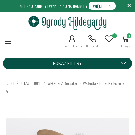
ZBIERAJ PUNKTY I WYMIENIAJ NA NAGRODY
WIĘCEJ
0
0
Menu
Twoje konto
Kontakt
Ulubione
Koszyk
POKAŻ FILTRY
JESTEŚ TUTAJ:
HOME
Wkładki Z Borsuka
Wkładki Z Borsuka Rozmiar
41