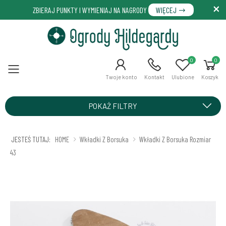
ZBIERAJ PUNKTY I WYMIENIAJ NA NAGRODY
WIĘCEJ
0
0
Menu
Twoje konto
Kontakt
Ulubione
Koszyk
POKAŻ FILTRY
JESTEŚ TUTAJ:
HOME
Wkładki Z Borsuka
Wkładki Z Borsuka Rozmiar
43