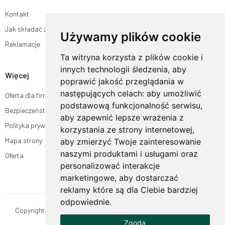
Kontakt
Jak składać zamówienia w sklepie ogrodyhildegardy.pl?
Używamy plików cookie
Reklamacje
Ta witryna korzysta z plików cookie i
innych technologii śledzenia, aby
Więcej
poprawić jakość przeglądania w
następujących celach:
aby umożliwić
Oferta dla firm
podstawową funkcjonalność serwisu
,
Bezpieczeństwo płatności
aby zapewnić lepsze wrażenia z
Polityka prywatności
korzystania ze strony internetowej
,
Mapa strony
aby zmierzyć Twoje zainteresowanie
naszymi produktami i usługami oraz
Oferta
personalizować interakcje
marketingowe
,
aby dostarczać
reklamy które są dla Ciebie bardziej
odpowiednie
.
Copyright © OgrodyHildegardy.pl. Wszystkie prawa zastrzeżone.
Zgoda
Designed by
MOUTON interactive