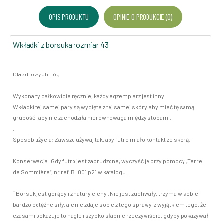
OPIS PRODUKTU
OPINIE O PRODUKCIE (0)
Wkładki z borsuka rozmiar 43
Dla zdrowych nóg
Wykonany całkowicie ręcznie, każdy egzemplarz jest inny.
Wkładki tej samej pary są wycięte z tej samej skóry, aby mieć tę samą
grubość i aby nie zachodziła nierównowaga między stopami.
.
Sposób użycia: Zawsze używaj tak, aby futro miało kontakt ze skórą.
Konserwacja: Gdy futro jest zabrudzone, wyczyść je przy pomocy „Terre
de Sommière”, nr ref. BL001 p21 w katalogu.
`` Borsuk jest gorący i z natury cichy . Nie jest zuchwały, trzyma w sobie
bardzo potężne siły, ale nie zdaje sobie z tego sprawy, z wyjątkiem tego, że
czasami pokazuje to nagle i szybko słabnie rzeczywiście, gdyby pokazywał