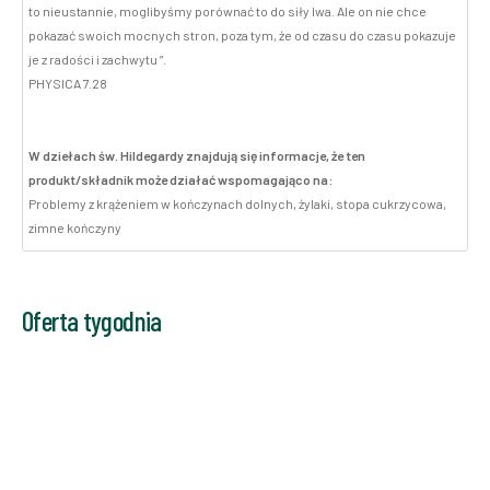
to nieustannie, moglibyśmy porównać to do siły lwa. Ale on nie chce
pokazać swoich mocnych stron, poza tym, że od czasu do czasu pokazuje
je z radości i zachwytu ”.
PHYSICA 7.28
W dziełach św. Hildegardy znajdują się informacje, że ten
produkt/składnik może działać wspomagająco na:
Problemy z krążeniem w kończynach dolnych, żylaki, stopa cukrzycowa,
zimne kończyny
Oferta tygodnia