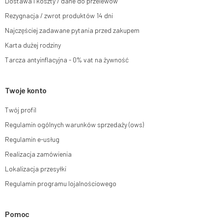
Dostawa i koszty / dane do przelewów
Rezygnacja / zwrot produktów 14 dni
Więcej informacji:
www.mouton.pl/ODO
Najczęściej zadawane pytania przed zakupem
Karta dużej rodziny
Tarcza antyinflacyjna - 0% vat na żywność
Twoje konto
Twój profil
Regulamin ogólnych warunków sprzedaży (ows)
Regulamin e-usług
Realizacja zamówienia
Lokalizacja przesyłki
Regulamin programu lojalnościowego
Pomoc