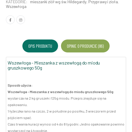
KATEGORIE:
mieszanki ziół wg św. Hildegardy
,
Przyprawy i zioła
,
Wszewłoga
OPIS PRODUKTU
OPINIE O PRODUKCIE (86)
Wszewłoga - Mieszanka z wszewłogą do miodu
gruszkowego 50g
Sposób użycia:
Wszewłoga - Mieszanka z wszewłogą do miodu gruszkowego 50g
wystarcza na 2 kg gruszek i 125g miodu. Przepis znajduje się na
opakowaniu.
1 łyżeczka rano na czczo, 2 w południe po posiłku, 3 wieczorem przed
pójściem spać.
Czas trwania kuracji wynosi od 4 do 8 tygodni. Jedno opakowanie powinno
wystarczyć na 4 tygodnie.