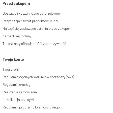
momencie bez wpływu na zgodność z prawem przetwarzania, którego
Przed zakupem
dokonano na podstawie zgody przed jej cofnięciem. W tym celu możesz
kontaktować się z działem obsługi klienta Mouton Interactive pod adresem
Dostawa i koszty / dane do przelewów
e-mail lub pisemnie na adres siedziby.
Rezygnacja / zwrot produktów 14 dni
Więcej informacji:
www.mouton.pl/ODO
Najczęściej zadawane pytania przed zakupem
Karta dużej rodziny
Tarcza antyinflacyjna - 0% vat na żywność
Twoje konto
Twój profil
Regulamin ogólnych warunków sprzedaży (ows)
Regulamin e-usług
Realizacja zamówienia
Lokalizacja przesyłki
Regulamin programu lojalnościowego