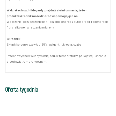
W dziełach św. Hildegardy znajdują się informacje, że ten
produkt/składnik może działać wspomagająco na:
Wskazania: oczyszczanie jelit, leczenie chorób z autoagresji, regeneracja
flory jelitowej, w leczeniu migreny
Składniki:
Skład: korzeń wszewłogi 35%, galgant, lukrecja, cząber
Przechowywać w suchym miejscu, w temperaturze pokojowej. Chronić
przed światłem słonecznym.
Oferta tygodnia