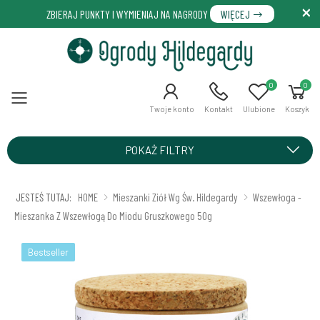
ZBIERAJ PUNKTY I WYMIENIAJ NA NAGRODY
WIĘCEJ
0
0
Menu
Twoje konto
Kontakt
Ulubione
Koszyk
POKAŻ FILTRY
JESTEŚ TUTAJ:
HOME
Mieszanki Ziół Wg Św. Hildegardy
Wszewłoga -
Mieszanka Z Wszewłogą Do Miodu Gruszkowego 50g
Bestseller