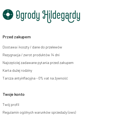
Dane będą przetwarzane w celu wysyłki newslettera i przechowywane do
chwili rezygnacji z subskrypcji.
Przysługuje Ci prawo do żądania dostępu do swoich danych osobowych,
ich sprostowania, usunięcia, ograniczenia przetwarzania, wniesienia
sprzeciwu wobec przetwarzania swoich danych oraz prawo do wniesienia
skargi do organu nadzorczego oraz cofnięcia zgody w dowolnym
momencie bez wpływu na zgodność z prawem przetwarzania, którego
Przed zakupem
dokonano na podstawie zgody przed jej cofnięciem. W tym celu możesz
kontaktować się z działem obsługi klienta Mouton Interactive pod adresem
Dostawa i koszty / dane do przelewów
e-mail lub pisemnie na adres siedziby.
Rezygnacja / zwrot produktów 14 dni
Więcej informacji:
www.mouton.pl/ODO
Najczęściej zadawane pytania przed zakupem
Karta dużej rodziny
Tarcza antyinflacyjna - 0% vat na żywność
Twoje konto
Twój profil
Regulamin ogólnych warunków sprzedaży (ows)