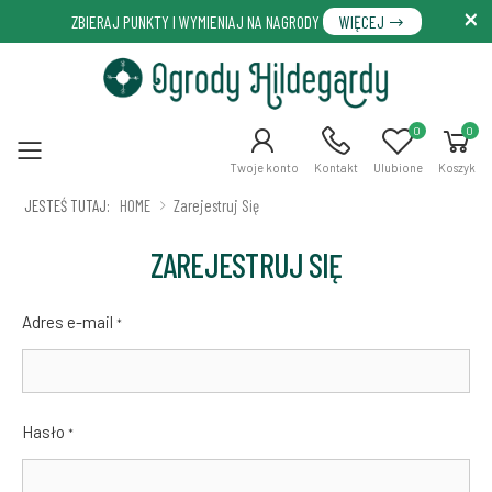
ZBIERAJ PUNKTY I WYMIENIAJ NA NAGRODY
WIĘCEJ
0
0
Menu
Twoje konto
Kontakt
Ulubione
Koszyk
JESTEŚ TUTAJ:
HOME
Zarejestruj Się
ZAREJESTRUJ SIĘ
Adres e-mail
*
Hasło
*