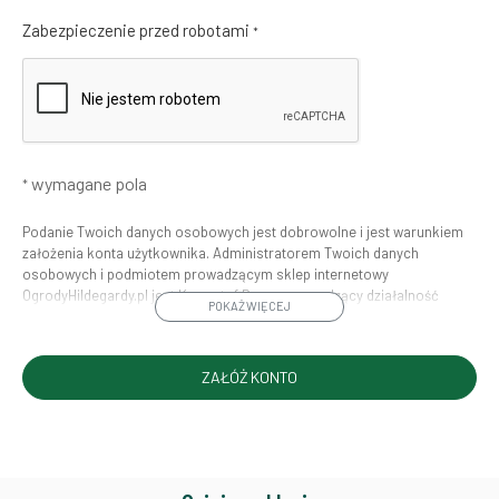
Zabezpieczenie przed robotami
*
wymagane pola
*
Podanie Twoich danych osobowych jest dobrowolne i jest warunkiem
założenia konta użytkownika. Administratorem Twoich danych
osobowych i podmiotem prowadzącym sklep internetowy
OgrodyHildegardy.pl jest Krzysztof Baran, prowadzący działalność
POKAŻ WIĘCEJ
gospodarczą pod firmą: Mouton Interactive Krzysztof Baran wpisaną do
Centralnej Ewidencji i Informacji o Działalności Gospodarczej, adres
głównego miejsca wykonywania działalności w Siedlcach, ul.
Starowiejska 265, kod pocztowy: 08-110, posiadający numer NIP: 821-
152-01-37, REGON: 711650928
Twoje dane będą przetwarzane w celu prowadzenia konta klienta,
świadczenia usług drogą elektroniczną zgodnie z
regulaminem sklepu
OgrodyHildegardy.pl
realizacji umowy sprzedaży jak również w celu