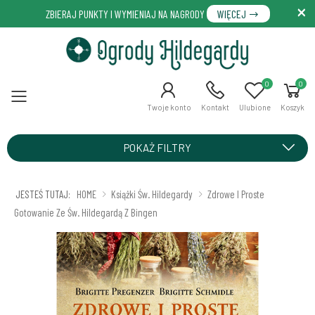
ZBIERAJ PUNKTY I WYMIENIAJ NA NAGRODY
WIĘCEJ
0
0
Menu
Twoje konto
Kontakt
Ulubione
Koszyk
POKAŻ FILTRY
JESTEŚ TUTAJ:
HOME
Książki Św. Hildegardy
Zdrowe I Proste
Gotowanie Ze Św. Hildegardą Z Bingen