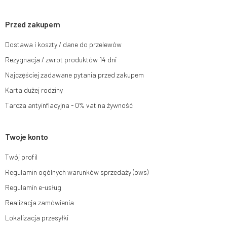
sprzeciwu wobec przetwarzania swoich danych oraz prawo do wniesienia
skargi do organu nadzorczego oraz cofnięcia zgody w dowolnym
momencie bez wpływu na zgodność z prawem przetwarzania, którego
Przed zakupem
dokonano na podstawie zgody przed jej cofnięciem. W tym celu możesz
kontaktować się z działem obsługi klienta Mouton Interactive pod adresem
Dostawa i koszty / dane do przelewów
e-mail lub pisemnie na adres siedziby.
Rezygnacja / zwrot produktów 14 dni
Więcej informacji:
www.mouton.pl/ODO
Najczęściej zadawane pytania przed zakupem
Karta dużej rodziny
Tarcza antyinflacyjna - 0% vat na żywność
Twoje konto
Twój profil
Regulamin ogólnych warunków sprzedaży (ows)
Regulamin e-usług
Realizacja zamówienia
Lokalizacja przesyłki