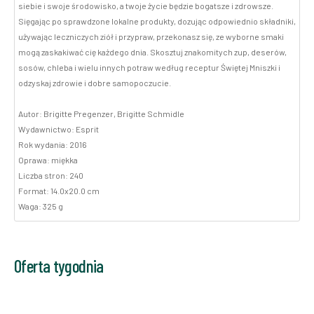
siebie i swoje środowisko, a twoje życie będzie bogatsze i zdrowsze.
Sięgając po sprawdzone lokalne produkty, dozując odpowiednio składniki,
używając leczniczych ziół i przypraw, przekonasz się, ze wyborne smaki
mogą zaskakiwać cię każdego dnia. Skosztuj znakomitych zup, deserów,
sosów, chleba i wielu innych potraw według receptur Świętej Mniszki i
odzyskaj zdrowie i dobre samopoczucie.
Autor: Brigitte Pregenzer, Brigitte Schmidle
Wydawnictwo: Esprit
Rok wydania: 2016
Oprawa: miękka
Liczba stron: 240
Format: 14.0x20.0 cm
Waga: 325 g
Oferta tygodnia