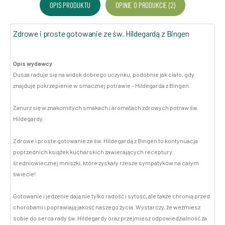
OPIS PRODUKTU
OPINIE O PRODUKCIE (2)
Zdrowe i proste gotowanie ze św. Hildegardą z Bingen
Opis wydawcy
Dusza raduje się na widok dobrego uczynku, podobnie jak ciało, gdy
znajduje pokrzepienie w smacznej potrawie - Hildegarda z Bingen.
Zanurz się w znakomitych smakach i aromatach zdrowych potraw św.
Hildegardy.
Zdrowe i proste gotowanie ze św. Hildegardą z Bingen to kontynuacja
poprzednich książek kucharskich zawierających receptury
średniowiecznej mniszki, które zyskały rzesze sympatyków na całym
świecie!
Gotowanie i jedzenie dają nie tylko radość i sytość, ale także chronią przed
chorobami i poprawiają jakość naszego życia. Wystarczy, że weźmiesz
sobie do serca rady św. Hildegardy oraz przejmiesz odpowiedzialność za