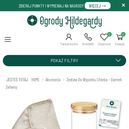
ZBIERAJ PUNKTY I WYMIENIAJ NA NAGRODY
WIĘCEJ
0
0
Menu
Twoje konto
Kontakt
Ulubione
Koszyk
POKAŻ FILTRY
JESTEŚ TUTAJ:
HOME
Akcesoria
Zestaw Do Wypieku Chleba - Garnek
Żeliwny