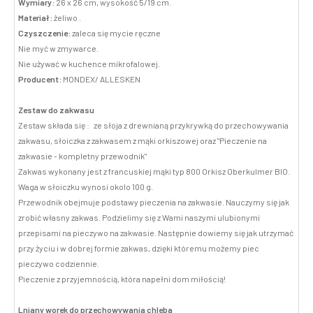
Wymiary:
26 x 26 cm, wysokość 5/19 cm.
Materiał:
żeliwo .
Czyszczenie:
zaleca się mycie ręczne
Nie myć w zmywarce.
Nie używać w kuchence mikrofalowej.
Producent:
MONDEX/ ALLESKEN
Zestaw do zakwasu
Zestaw składa się : ze słoja z drewnianą przykrywką do przechowywania
zakwasu, słoiczka z zakwasem z mąki orkiszowej oraz "Pieczenie na
zakwasie - kompletny przewodnik"
Zakwas wykonany jest z francuskiej mąki typ 800 Orkisz Oberkulmer BIO.
Waga w słoiczku wynosi okolo 100 g.
Przewodnik obejmuje podstawy pieczenia na zakwasie. Nauczymy się jak
zrobić własny zakwas. Podzielimy się z Wami naszymi ulubionymi
przepisami na pieczywo na zakwasie. Następnie dowiemy się jak utrzymać
przy życiu i w dobrej formie zakwas, dzięki któremu możemy piec
pieczywo codziennie.
Pieczenie z przyjemnością, która napełni dom miłością!
Lniany worek do przechowywania chleba