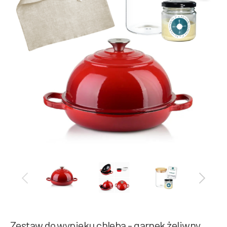
Zestaw do wypieku chleba - garnek żeliwny