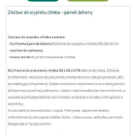
Zestaw do wypieku chleba - garnek żeliwny
Zestaw do wypieku chleba zawiera:
-
brytfanka (garnek żeliwny)
żeliwna do wypieku chleba 26x26x19 cm
-
zestaw do zakwasu
-
lniany worek
do przechowywania chleba
Brytfanna do pieczenia chleba 26 x 26 x 5/19 cm
z pokrywką. Żeliwna
brytfanna to naczynie do pieczenia chleba zarówno dla pasjonatów, jak i
początkujących piekarzy. Dzięki solidnemu wykonaniu z wysokiej jakości
żeliwa oraz szczelnej pokrywce, ciepło rozprowadza się równomiernie, a
wypieki wychodzą idealnie wyrośnięte, wilgotne w środku i chrupiące z
wierzchu..
Doskonałe przewodnictwo ciepła. Pokrywka: zapewnia idealny
mikroklimat do pieczenia chleba. Kolor: intensywna, głęboka czerwień -
elegancja w Twojej kuchni.