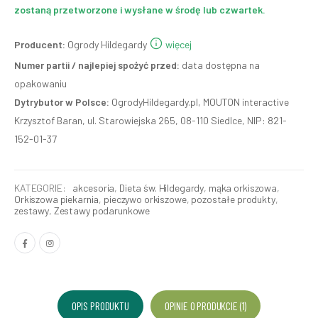
zostaną przetworzone i wysłane w środę lub czwartek.
Producent:
Ogrody Hildegardy
więcej
Numer partii / najlepiej spożyć przed:
data dostępna na
opakowaniu
Dytrybutor w Polsce:
OgrodyHildegardy.pl, MOUTON interactive
Krzysztof Baran, ul. Starowiejska 265, 08-110 Siedlce, NIP: 821-
152-01-37
KATEGORIE:
akcesoria
,
Dieta św. Hildegardy
,
mąka orkiszowa
,
Orkiszowa piekarnia
,
pieczywo orkiszowe
,
pozostałe produkty
,
zestawy
,
Zestawy podarunkowe
OPIS PRODUKTU
OPINIE O PRODUKCIE (1)