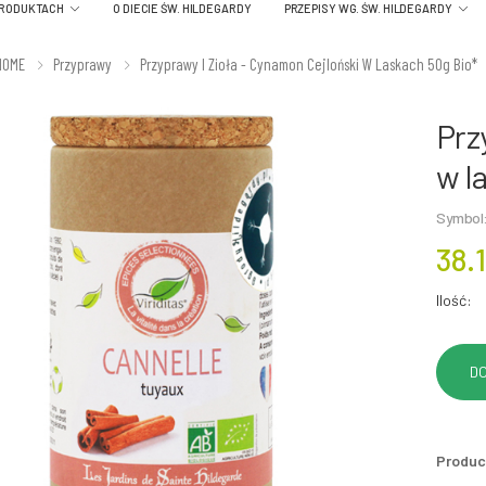
PRODUKTACH
O DIECIE ŚW. HILDEGARDY
PRZEPISY WG. ŚW. HILDEGARDY
HOME
Przyprawy
Przyprawy I Zioła - Cynamon Cejloński W Laskach 50g Bio*
Prz
w l
Symbol
38.1
Ilość:
Produc