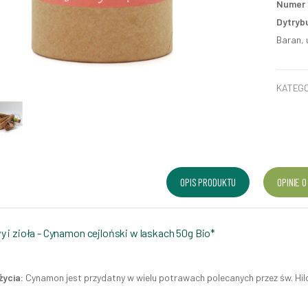
Numer p
Dytryb
Baran, 
KATEGO
OPIS PRODUKTU
OPINIE O
 i zioła - Cynamon cejloński w laskach 50g Bio*
życia:
Cynamon jest przydatny w wielu potrawach polecanych przez św. Hil