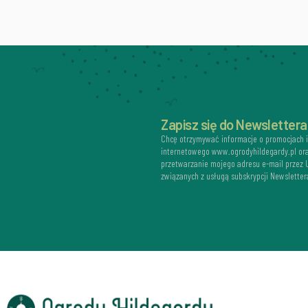
Zapisz się do Newslettera
Chcę otrzymywać informacje o promocjach 
internetowego www.ogrodyhildegardy.pl or
przetwarzanie mojego adresu e-mail przez
związanych z usługą subskrypcji Newsletter