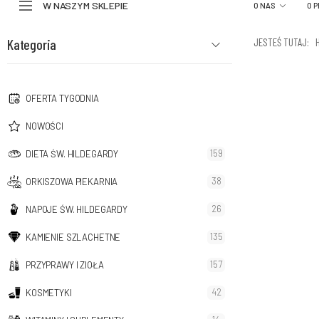
W NASZYM SKLEPIE
O NAS
O 
Kategoria
JESTEŚ TUTAJ:
OFERTA TYGODNIA
NOWOŚCI
159
DIETA ŚW. HILDEGARDY
38
ORKISZOWA PIEKARNIA
26
NAPOJE ŚW. HILDEGARDY
135
KAMIENIE SZLACHETNE
157
PRZYPRAWY I ZIOŁA
42
KOSMETYKI