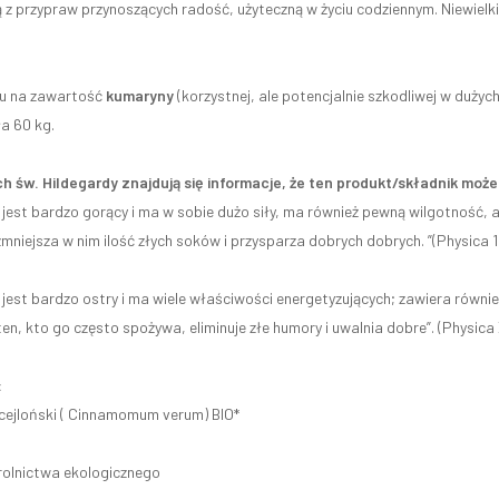
ą z przypraw przynoszących radość, użyteczną w życiu codziennym. Niewiel
du na zawartość
kumaryny
(korzystnej, ale potencjalnie szkodliwej w dużyc
ła 60 kg.
h św. Hildegardy znajdują się informacje, że ten produkt/składnik mo
est bardzo gorący i ma w sobie dużo siły, ma również pewną wilgotność, ale 
mniejsza w nim ilość złych soków i przysparza dobrych dobrych. ”(Physica 1
est bardzo ostry i ma wiele właściwości energetyzujących; zawiera również p
ten, kto go często spożywa, eliminuje złe humory i uwalnia dobre”. (Physica
:
ejloński ( Cinnamomum verum) BIO*
rolnictwa ekologicznego