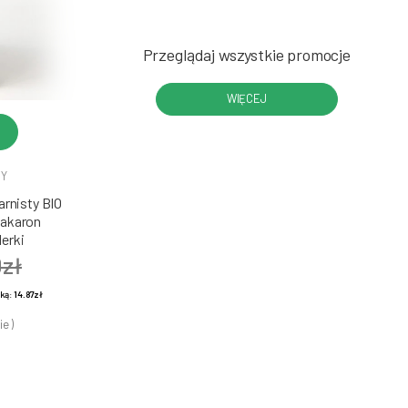
Przeglądaj wszystkie promocje
WIĘCEJ
DY
rnisty BIO
Makaron
erki
0zł
żką:
14.87zł
ie )