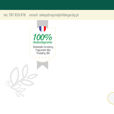
tel. 787 929 878
email: sklep@ogrodyhildegardy.pl