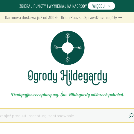
ZBIERAJ PUNKTY I WYMIENIAJ NA NAGRODY
WIĘCEJ
Darmowa dostawa już od 300zł - Orlen Paczka. Sprawdź szczegóły
Tradycyjne receptury wg. Św. Hildegardy od trzech pokoleń