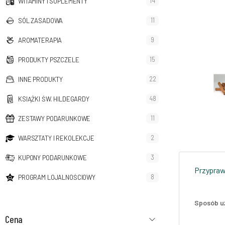
14
WITAMINY I SUPLEMENTY
11
SÓL ZASADOWA
9
AROMATERAPIA
15
PRODUKTY PSZCZELE
22
INNE PRODUKTY
48
KSIĄŻKI ŚW. HILDEGARDY
11
ZESTAWY PODARUNKOWE
2
WARSZTATY I REKOLEKCJE
3
KUPONY PODARUNKOWE
Przyprawy
8
PROGRAM LOJALNOŚCIOWY
Sposób u
Cena