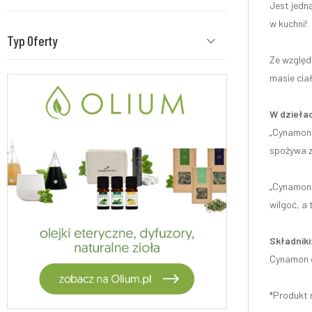
Jest jedn
w kuchni!
Typ Oferty
Ze wzglę
masie cia
W dziełac
„Cynamon j
spożywa z
„Cynamon j
wilgoć, a 
Składniki
Cynamon c
*Produkt 