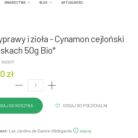
ŚWIADECTWA
BLOG
AKTUALNOŚCI
yprawy i zioła - Cynamon cejloński
askach 50g Bio*
: 500017
0 zł
DODAJ DO POCZEKALNI
ent:
Les Jardins de Sainte-Hildegarde
więcej