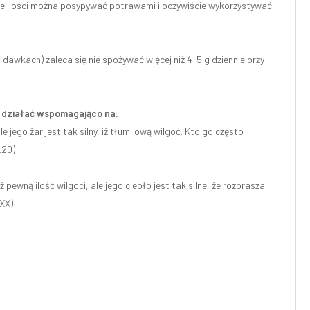
kie ilości można posypywać potrawami i oczywiście wykorzystywać
h dawkach) zaleca się nie spożywać więcej niż 4-5 g dziennie przy
że działać wspomagająco na:
jego żar jest tak silny, iż tłumi ową wilgoć. Kto go często
.20)
ewną ilość wilgoci, ale jego ciepło jest tak silne, że rozprasza
 XX)