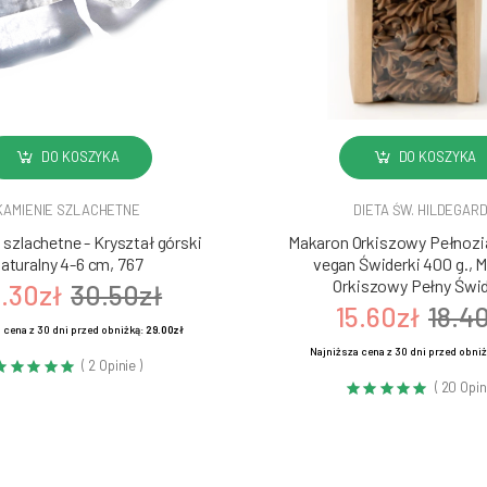
DO KOSZYKA
DO KOSZYKA
KAMIENIE SZLACHETNE
DIETA ŚW. HILDEGAR
szlachetne - Kryształ górski
Makaron Orkiszowy Pełnozia
aturalny 4-6 cm, 767
vegan Świderki 400 g., 
Orkiszowy Pełny Świd
.30zł
30.50zł
15.60zł
18.4
 cena z 30 dni przed obniżką:
29.00zł
Najniższa cena z 30 dni przed obni
( 2 Opinie )
( 20 Opin