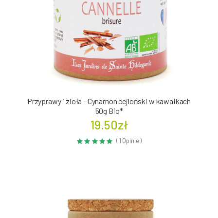
Przyprawy i zioła - Cynamon cejloński w kawałkach
50g Bio*
19.50zł
( 1 Opinie )