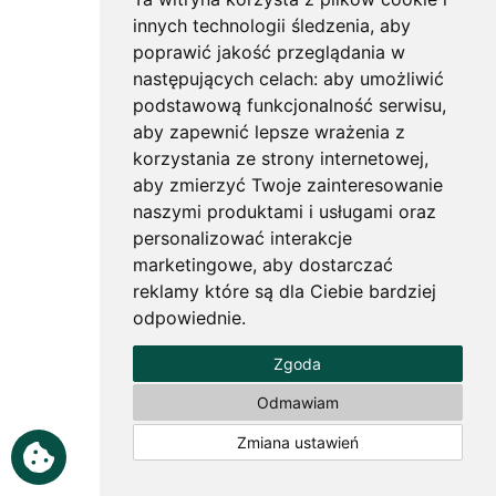
innych technologii śledzenia, aby
poprawić jakość przeglądania w
następujących celach:
aby umożliwić
podstawową funkcjonalność serwisu
,
aby zapewnić lepsze wrażenia z
korzystania ze strony internetowej
,
aby zmierzyć Twoje zainteresowanie
naszymi produktami i usługami oraz
personalizować interakcje
Przyprawy i zioła - Pieprz czarny
marketingowe
,
aby dostarczać
50g Bio*
reklamy które są dla Ciebie bardziej
26.20zł
odpowiednie
.
( 3 Opinie )
Zgoda
Odmawiam
Zmiana ustawień