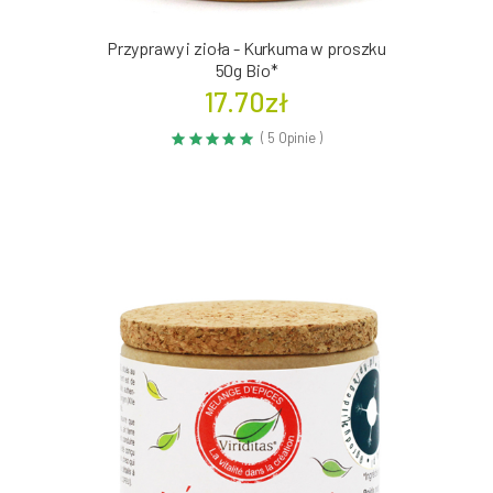
Przyprawy i zioła - Kurkuma w proszku
50g Bio*
17.70zł
( 5 Opinie )