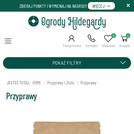
ZBIERAJ PUNKTY I WYMIENIAJ NA NAGRODY
WIĘCEJ
0
0
Menu
Twoje konto
Kontakt
Ulubione
Koszyk
POKAŻ FILTRY
JESTEŚ TUTAJ:
HOME
Przyprawy I Zioła
Przyprawy
Przyprawy