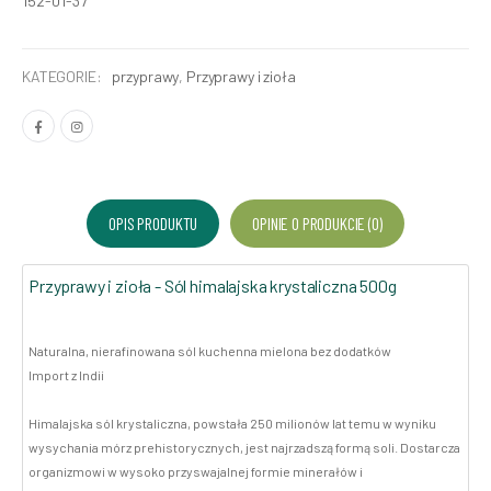
152-01-37
KATEGORIE:
przyprawy
,
Przyprawy i zioła
OPIS PRODUKTU
OPINIE O PRODUKCIE (0)
Przyprawy i zioła - Sól himalajska krystaliczna 500g
Naturalna, nierafinowana sól kuchenna mielona bez dodatków
Import z Indii
Himalajska sól krystaliczna, powstała 250 milionów lat temu w wyniku
wysychania mórz prehistorycznych, jest najrzadszą formą soli. Dostarcza
organizmowi w wysoko przyswajalnej formie minerałów i