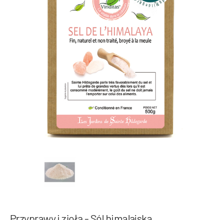
Przyprawy i zioła - Sól himalajska