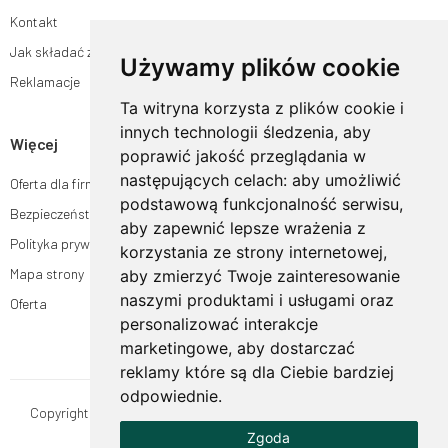
Kontakt
Jak składać zamówienia w sklepie ogrodyhildegardy.pl?
Używamy plików cookie
Reklamacje
Ta witryna korzysta z plików cookie i
innych technologii śledzenia, aby
Więcej
poprawić jakość przeglądania w
następujących celach:
aby umożliwić
Oferta dla firm
podstawową funkcjonalność serwisu
,
Bezpieczeństwo płatności
aby zapewnić lepsze wrażenia z
Polityka prywatności
korzystania ze strony internetowej
,
Mapa strony
aby zmierzyć Twoje zainteresowanie
naszymi produktami i usługami oraz
Oferta
personalizować interakcje
marketingowe
,
aby dostarczać
reklamy które są dla Ciebie bardziej
odpowiednie
.
Copyright © OgrodyHildegardy.pl. Wszystkie prawa zastrzeżone.
Zgoda
Designed by
MOUTON interactive