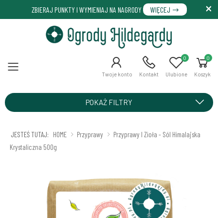
ZBIERAJ PUNKTY I WYMIENIAJ NA NAGRODY
WIĘCEJ
0
0
Menu
Twoje konto
Kontakt
Ulubione
Koszyk
POKAŻ FILTRY
JESTEŚ TUTAJ:
HOME
Przyprawy
Przyprawy I Zioła - Sól Himalajska
Krystaliczna 500g