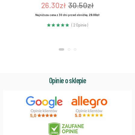
26.30zł
30.50zł
Najniższa cena z 30 dni przed obniżką:
29.00zł
( 2 Opinie )
Opinie o sklepie