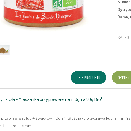
Numer p
Dytryb
Baran, 
KATEGO
OPIS PRODUKTU
OPINIE O
 i zioła - Mieszanka przypraw element Ognia 50g Bio*
 przypraw według 4 żywiołów - Ogień. Służy jako przyprawa kuchenna. Pr
atłem słonecznym.