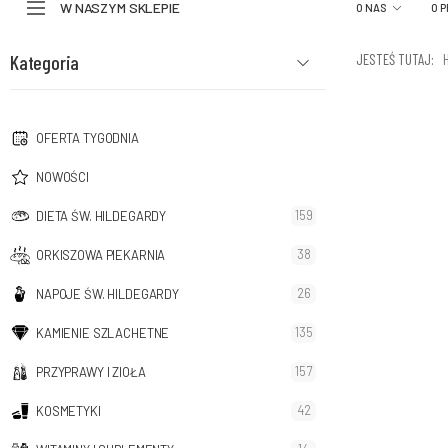
W NASZYM SKLEPIE
O NAS
O 
Kategoria
JESTEŚ TUTAJ:
OFERTA TYGODNIA
NOWOŚCI
159
DIETA ŚW. HILDEGARDY
38
ORKISZOWA PIEKARNIA
26
NAPOJE ŚW. HILDEGARDY
135
KAMIENIE SZLACHETNE
157
PRZYPRAWY I ZIOŁA
42
KOSMETYKI