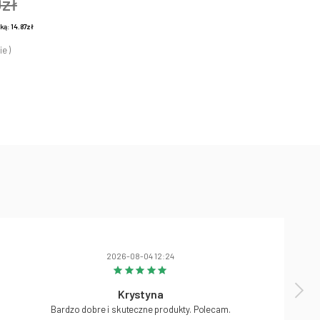
0zł
żką:
14.87zł
ie )
2026-08-04 12:24
Krystyna
Bardzo dobre i skuteczne produkty. Polecam.