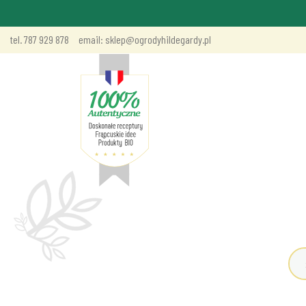
tel. 787 929 878
email: sklep@ogrodyhildegardy.pl