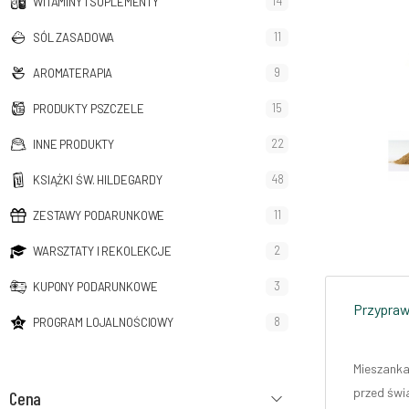
14
WITAMINY I SUPLEMENTY
11
SÓL ZASADOWA
9
AROMATERAPIA
15
PRODUKTY PSZCZELE
22
INNE PRODUKTY
48
KSIĄŻKI ŚW. HILDEGARDY
11
ZESTAWY PODARUNKOWE
2
WARSZTATY I REKOLEKCJE
3
KUPONY PODARUNKOWE
Przyprawy
8
PROGRAM LOJALNOŚCIOWY
Mieszanka
przed świ
Cena