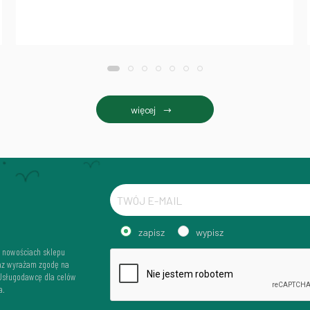
więcej
zapisz
wypisz
i nowościach sklepu
az wyrażam zgodę na
 Usługodawcę dla celów
a.