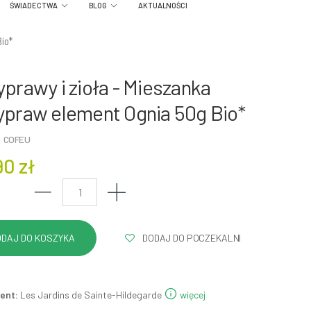
ŚWIADECTWA
BLOG
AKTUALNOŚCI
Bio*
yprawy i zioła - Mieszanka
ypraw element Ognia 50g Bio*
: COFEU
90 zł
DODAJ DO POCZEKALNI
ent:
Les Jardins de Sainte-Hildegarde
więcej