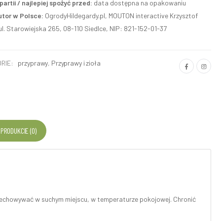
artii / najlepiej spożyć przed:
data dostępna na opakowaniu
utor w Polsce:
OgrodyHildegardy.pl, MOUTON interactive Krzysztof
ul. Starowiejska 265, 08-110 Siedlce, NIP: 821-152-01-37
RIE:
przyprawy
,
Przyprawy i zioła
 PRODUKCIE (0)
zechowywać w suchym miejscu, w temperaturze pokojowej. Chronić