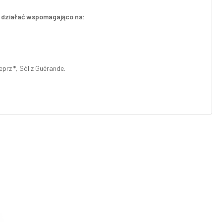
że działać wspomagająco na:
eprz *, Sól z Guérande.