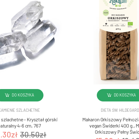
DO KOSZYKA
DO KOSZYKA
KAMIENIE SZLACHETNE
DIETA ŚW. HILDEGAR
szlachetne - Kryształ górski
Makaron Orkiszowy Pełnozia
aturalny 4-6 cm, 767
vegan Świderki 400 g., 
Orkiszowy Pełny Świd
.30zł
30.50zł