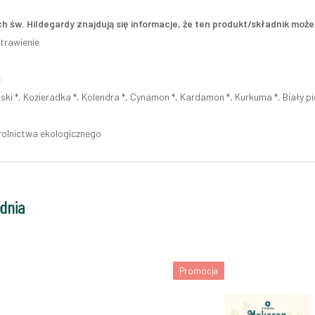
h św. Hildegardy znajdują się informacje, że ten produkt/składnik mo
trawienie
:
ki *, Kozieradka *, Kolendra *, Cynamon *, Kardamon *, Kurkuma *, Biały pi
rolnictwa ekologicznego
odnia
Promocja