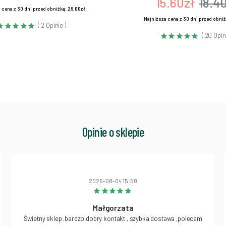
15.60zł
18.4
 cena z 30 dni przed obniżką:
29.00zł
Najniższa cena z 30 dni przed obni
( 2 Opinie )
( 20 Opin
Opinie o sklepie
2026-08-04 15:58
Małgorzata
Świetny sklep ,bardzo dobry kontakt , szybka dostawa ,polecam