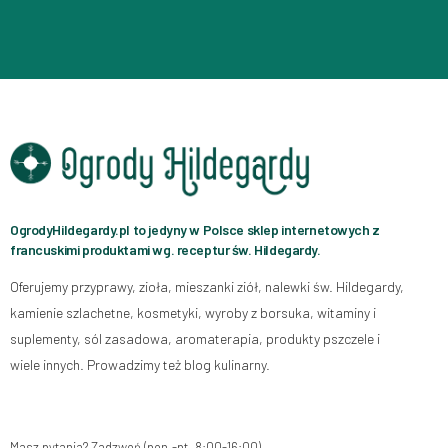
OgrodyHildegardy.pl to jedyny w Polsce sklep internetowych z
francuskimi produktami wg. receptur św. Hildegardy.
Oferujemy przyprawy, zioła, mieszanki ziół, nalewki św. Hildegardy,
kamienie szlachetne, kosmetyki, wyroby z borsuka, witaminy i
suplementy, sól zasadowa, aromaterapia, produkty pszczele i
wiele innych. Prowadzimy też blog kulinarny.
Masz pytania? Zadzwoń (pon.-pt. 8:00-16:00)