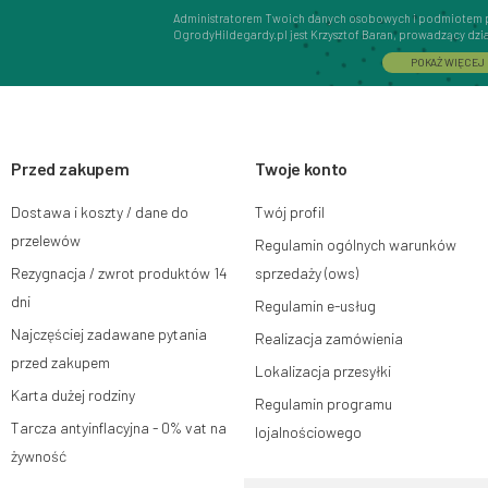
Administratorem Twoich danych osobowych i podmiotem 
OgrodyHildegardy.pl jest Krzysztof Baran, prowadzący dz
Interactive Krzysztof Baran wpisaną do Centralnej Ewidencj
POKAŻ WIĘCEJ
adres głównego miejsca wykonywania działalności w Siedlc
08-110, posiadający numer NIP: 821-152-01-37, REGON: 711
Dane będą przetwarzane w celu wysyłki newslettera i przec
subskrypcji.
Przed zakupem
Przysługuje Ci prawo do żądania dostępu do swoich danych
Twoje konto
ograniczenia przetwarzania, wniesienia sprzeciwu wobec 
wniesienia skargi do organu nadzorczego oraz cofnięci
Dostawa i koszty / dane do
Twój profil
na zgodność z prawem przetwarzania, którego dokonano n
W tym celu możesz kontaktować się z działem obsługi klie
przelewów
Regulamin ogólnych warunków
lub pisemnie na adres siedziby.
Rezygnacja / zwrot produktów 14
sprzedaży (ows)
Więcej informacji:
www.mouton.pl/ODO
dni
Regulamin e-usług
Najczęściej zadawane pytania
Realizacja zamówienia
przed zakupem
Lokalizacja przesyłki
Karta dużej rodziny
Regulamin programu
Tarcza antyinflacyjna - 0% vat na
lojalnościowego
żywność