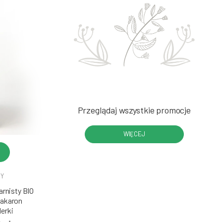
Przeglądaj wszystkie promocje
WIĘCEJ
DY
rnisty BIO
Makaron
erki