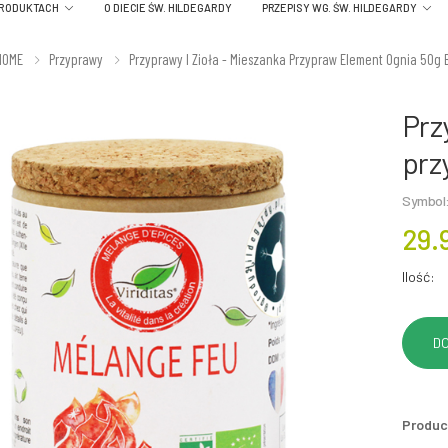
PRODUKTACH
O DIECIE ŚW. HILDEGARDY
PRZEPISY WG. ŚW. HILDEGARDY
HOME
Przyprawy
Przyprawy I Zioła - Mieszanka Przypraw Element Ognia 50g 
Prz
prz
Symbol
29.
Ilość:
Produc