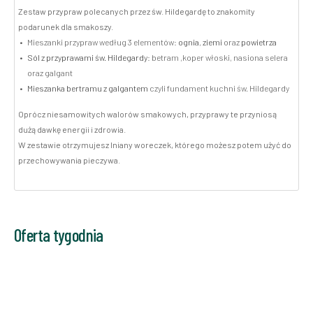
Zestaw przypraw polecanych przez św. Hildegardę to znakomity
podarunek dla smakoszy.
Mieszanki przypraw według 3 elementów:
ognia
,
ziemi
oraz
powietrza
Sól z przyprawami św. Hildegardy
: betram ,koper włoski, nasiona selera
oraz galgant
Mieszanka bertramu z galgantem
czyli fundament kuchni św. Hildegardy
Oprócz niesamowitych walorów smakowych, przyprawy te przyniosą
dużą dawkę energii i zdrowia.
W zestawie otrzymujesz lniany woreczek, którego możesz potem użyć do
przechowywania pieczywa.
Oferta tygodnia