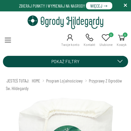
ZBIERAJ PUNKTY I WYMIENIAJ NA NAGRODY
WIĘCEJ
0
0
Menu
Twoje konto
Kontakt
Ulubione
Koszyk
POKAŻ FILTRY
JESTEŚ TUTAJ:
HOME
Program Lojalnościowy
Przyprawy Z Ogrodów
Św. Hildegardy