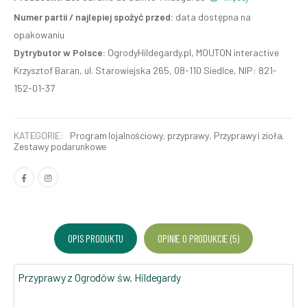
Numer partii / najlepiej spożyć przed:
data dostępna na
opakowaniu
Dytrybutor w Polsce:
OgrodyHildegardy.pl, MOUTON interactive
Krzysztof Baran, ul. Starowiejska 265, 08-110 Siedlce, NIP: 821-
152-01-37
KATEGORIE:
Program lojalnościowy
,
przyprawy
,
Przyprawy i zioła
,
Zestawy podarunkowe
OPIS PRODUKTU
OPINIE O PRODUKCIE (5)
Przyprawy z Ogrodów św. Hildegardy