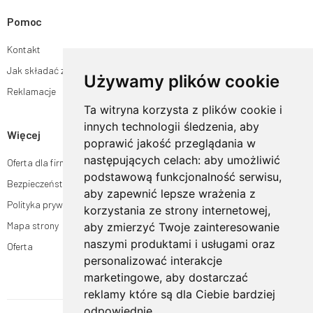
Pomoc
Kontakt
Jak składać zamówienia w sklepie ogrodyhildegardy.pl?
Używamy plików cookie
Reklamacje
Ta witryna korzysta z plików cookie i
innych technologii śledzenia, aby
Więcej
poprawić jakość przeglądania w
następujących celach:
aby umożliwić
Oferta dla firm
podstawową funkcjonalność serwisu
,
Bezpieczeństwo płatności
aby zapewnić lepsze wrażenia z
Polityka prywatności
korzystania ze strony internetowej
,
Mapa strony
aby zmierzyć Twoje zainteresowanie
naszymi produktami i usługami oraz
Oferta
personalizować interakcje
marketingowe
,
aby dostarczać
reklamy które są dla Ciebie bardziej
odpowiednie
.