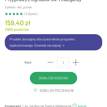
Symbol: set_pzosh
( 5 Opinie )
159.40 zł
2800 punktów
Produkt dostępny dla uczestników programu
lojalnościowego. Dowiedz się więcej
Ilość:
DODAJ DO POCZEKALNI
Producent:
Les Jardins de Sainte-Hildegarde
więcej