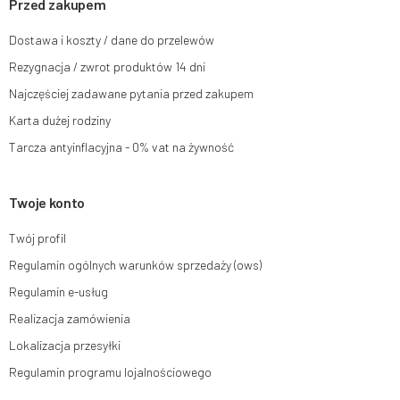
Przed zakupem
dokonano na podstawie zgody przed jej cofnięciem. W tym celu możesz
kontaktować się z działem obsługi klienta Mouton Interactive pod adresem
Dostawa i koszty / dane do przelewów
e-mail lub pisemnie na adres siedziby.
Rezygnacja / zwrot produktów 14 dni
Więcej informacji:
www.mouton.pl/ODO
Najczęściej zadawane pytania przed zakupem
Karta dużej rodziny
Tarcza antyinflacyjna - 0% vat na żywność
Twoje konto
Twój profil
Regulamin ogólnych warunków sprzedaży (ows)
Regulamin e-usług
Realizacja zamówienia
Lokalizacja przesyłki
Regulamin programu lojalnościowego