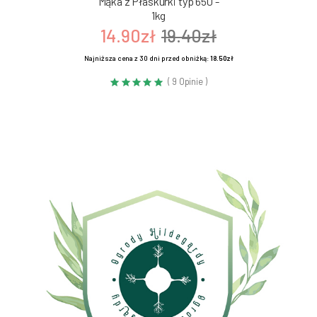
Mąka z Płaskurki typ 650 -
1kg
14.90zł
19.40zł
Najniższa cena z 30 dni przed obniżką:
18.50zł
( 9 Opinie )