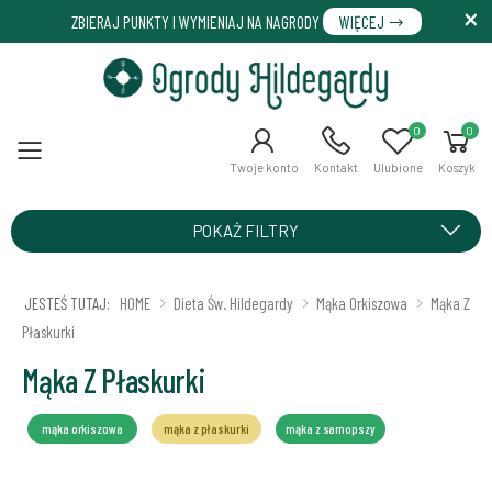
ZBIERAJ PUNKTY I WYMIENIAJ NA NAGRODY
WIĘCEJ
0
0
Menu
Twoje konto
Kontakt
Ulubione
Koszyk
POKAŻ FILTRY
JESTEŚ TUTAJ:
HOME
Dieta Św. Hildegardy
Mąka Orkiszowa
Mąka Z
Płaskurki
Mąka Z Płaskurki
mąka orkiszowa
mąka z płaskurki
mąka z samopszy