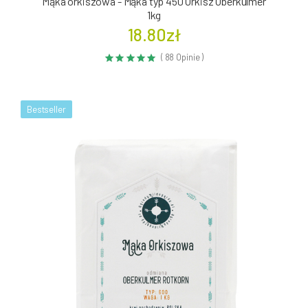
Mąka orkiszowa - Mąka typ 450 Orkisz Oberkulmer
1kg
18.80zł
( 88 Opinie )
Bestseller