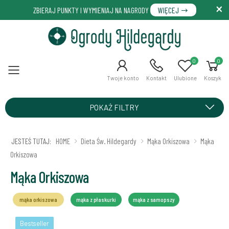
ZBIERAJ PUNKTY I WYMIENIAJ NA NAGRODY
WIĘCEJ
0
0
Menu
Twoje konto
Kontakt
Ulubione
Koszyk
POKAŻ FILTRY
JESTEŚ TUTAJ:
HOME
Dieta Św. Hildegardy
Mąka Orkiszowa
Mąka
Orkiszowa
Mąka Orkiszowa
mąka orkiszowa
mąka z płaskurki
mąka z samopszy
Bestseller