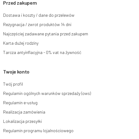
momencie bez wpływu na zgodność z prawem przetwarzania, którego
Przed zakupem
dokonano na podstawie zgody przed jej cofnięciem. W tym celu możesz
kontaktować się z działem obsługi klienta Mouton Interactive pod adresem
Dostawa i koszty / dane do przelewów
e-mail lub pisemnie na adres siedziby.
Rezygnacja / zwrot produktów 14 dni
Więcej informacji:
www.mouton.pl/ODO
Najczęściej zadawane pytania przed zakupem
Karta dużej rodziny
Tarcza antyinflacyjna - 0% vat na żywność
Twoje konto
Twój profil
Regulamin ogólnych warunków sprzedaży (ows)
Regulamin e-usług
Realizacja zamówienia
Lokalizacja przesyłki
Regulamin programu lojalnościowego